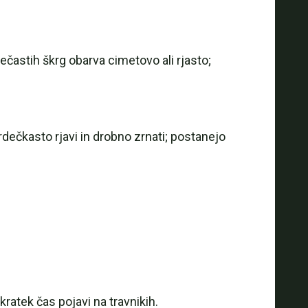
ečastih škrg obarva cimetovo ali rjasto;
rdečkasto rjavi in drobno zrnati; postanejo
kratek čas pojavi na travnikih.