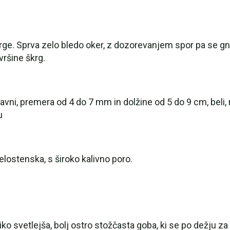
krge. Sprva zelo bledo oker, z dozorevanjem spor pa se gn
vršine škrg.
ravni, premera od 4 do 7 mm in dolžine od 5 do 9 cm, beli, 
u
elostenska, s široko kalivno poro.
liko svetlejša, bolj ostro stožčasta goba, ki se po dežju za 