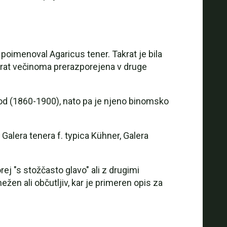
poimenoval Agaricus tener. Takrat je bila
akrat večinoma prerazporejena v druge
yod (1860-1900), nato pa je njeno binomsko
Galera tenera f. typica Kühner, Galera
ej "s stožčasto glavo" ali z drugimi
žen ali občutljiv, kar je primeren opis za