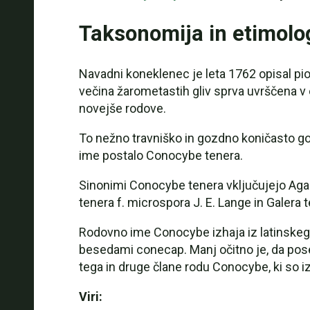
Taksonomija in etimolo
Navadni koneklenec je leta 1762 opisal pio
večina žarometastih gliv sprva uvrščena v 
novejše rodove.
To nežno travniško in gozdno koničasto go
ime postalo Conocybe tenera.
Sinonimi Conocybe tenera vključujejo Agari
tenera f. microspora J. E. Lange in Galera te
Rodovno ime Conocybe izhaja iz latinskega 
besedami conecap. Manj očitno je, da posebn
tega in druge člane rodu Conocybe, ki so i
Viri: