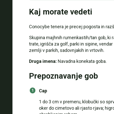
Kaj morate vedeti
Conocybe tenera je precej pogosta in razš
Skupina majhnih rumenkastih/tan gob, ki rast
trate, igrišča za golf, parki in sipine, venda
zemlji v parkih, sadovnjakih in vrtovih.
Druga imena:
Navadna konekata goba.
Prepoznavanje gob
Cap
1 do 3 cm v premeru, klobučki so sprv
oker do cimetovo ali rjasto rjava; h