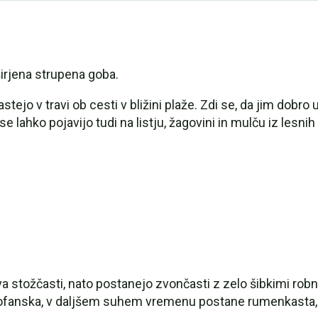
irjena strupena goba.
ejo v travi ob cesti v bližini plaže. Zdi se, da jim dobro us
r se lahko pojavijo tudi na listju, žagovini in mulču iz lesn
a stožčasti, nato postanejo zvončasti z zelo šibkimi robn
igrofanska, v daljšem suhem vremenu postane rumenkasta,