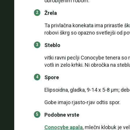
obrobljenim robom.
Žrela
Ta privlačna konekata ima prirastle š
robovi škrg so opazno svetlejši od po
Steblo
vitki ravni peclji Conocybe tenera so 
votli in zelo krhki. Ni obročka na stebl
Spore
Elipsoidna, gladka, 9-14 x 5-8 μm; deb
Gobe imajo rjasto-rjav odtis spor.
Podobne vrste
Conocybe apala
, mlečni klobuk je ve