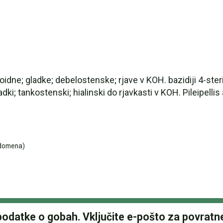
soidne; gladke; debelostenske; rjave v KOH. bazidiji 4-ster
dki; tankostenski; hialinski do rjavkasti v KOH. Pileipellis 
domena)