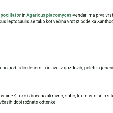
pocillator
in
Agaricus placomyces
-vendar ima prva vrs
icus leptocaulis se tako kot večina vrst iz oddelka Xant
no pod trdim lesom in iglavci v gozdovih; poleti in jese
postane široko izbočeno ali ravno; suho; kremasto belo s
včasih dobi rožnate odtenke.