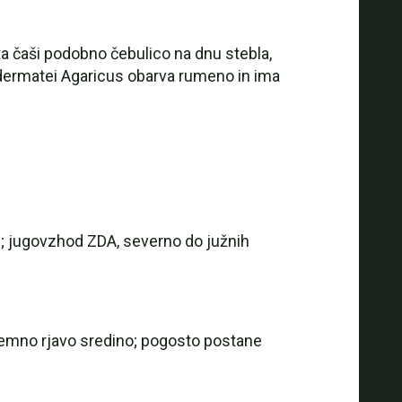
ta čaši podobno čebulico na dnu stebla,
hodermatei Agaricus obarva rumeno in ima
ni; jugovzhod ZDA, severno do južnih
 temno rjavo sredino; pogosto postane