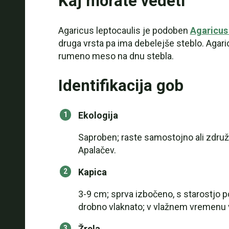
Kaj morate vedeti
Agaricus leptocaulis je podoben
Agaricus 
druga vrsta pa ima debelejše steblo. Agar
rumeno meso na dnu stebla.
Identifikacija gob
Ekologija
Saproben; raste samostojno ali združe
Apalačev.
Kapica
3-9 cm; sprva izbočeno, s starostjo 
drobno vlaknato; v vlažnem vremenu 
Žrela