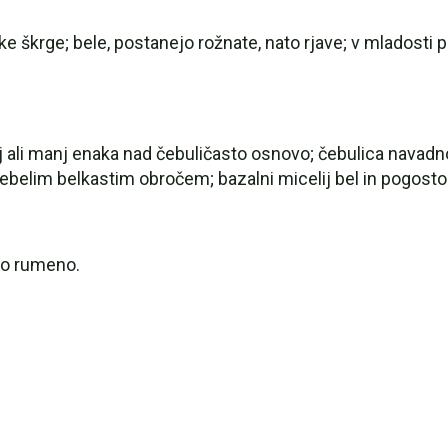
e škrge; bele, postanejo rožnate, nato rjave; v mladosti 
j ali manj enaka nad čebuličasto osnovo; čebulica navadn
ebelim belkastim obročem; bazalni micelij bel in pogosto 
lo rumeno.