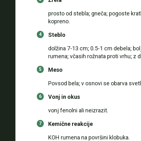
prosto od stebla; gneča; pogoste kratk
kopreno.
Steblo
dolžina 7-13 cm; 0.5-1 cm debela; bol
rumena; včasih rožnata proti vrhu; z d
Meso
Povsod bela; v osnovi se obarva svet
Vonj in okus
vonj fenolni ali neizrazit.
Kemične reakcije
KOH rumena na površini klobuka.