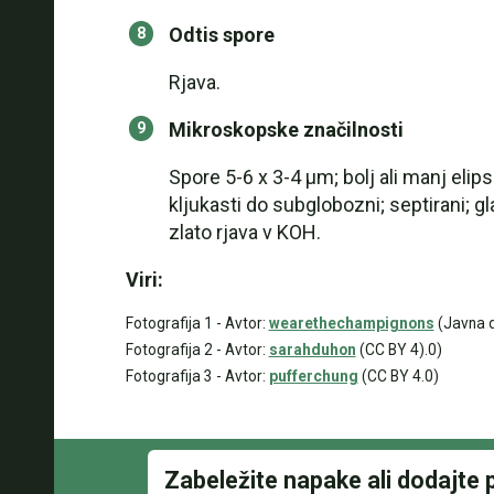
Odtis spore
Rjava.
Mikroskopske značilnosti
Spore 5-6 x 3-4 µm; bolj ali manj elip
kljukasti do subglobozni; septirani; gla
zlato rjava v KOH.
Viri:
Fotografija 1 - Avtor:
wearethechampignons
(Javna 
Fotografija 2 - Avtor:
sarahduhon
(CC BY 4).0)
Fotografija 3 - Avtor:
pufferchung
(CC BY 4.0)