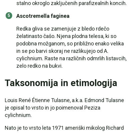
stalno okroglo zaključenih parafizealnih koncih.
Ascotremella faginea
Redka gliva se zamenjuje z bledo rdečo
želatinasto čašo. Njena plodna telesa, ki so
podobna možganom, so približno enako velika
in se po barvi skoraj ne razlikujejo od A.
cylichnium. Raste na različnih odmrlih listavcih,
zelo redko na bukvi.
Taksonomija in etimologija
Louis René Étienne Tulasne, a.k.a. Edmond Tulasne
je opisal to vrsto in jo poimenoval Peziza
cylichnium.
Nato je to vrsto leta 1971 ameriški mikolog Richard