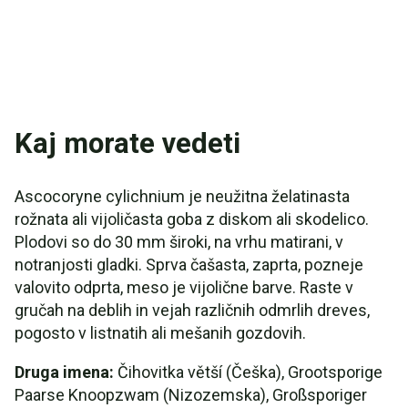
Kaj morate vedeti
Ascocoryne cylichnium je neužitna želatinasta
rožnata ali vijoličasta goba z diskom ali skodelico.
Plodovi so do 30 mm široki, na vrhu matirani, v
notranjosti gladki. Sprva čašasta, zaprta, pozneje
valovito odprta, meso je vijolične barve. Raste v
gručah na deblih in vejah različnih odmrlih dreves,
pogosto v listnatih ali mešanih gozdovih.
Druga imena:
Čihovitka větší (Češka), Grootsporige
Paarse Knoopzwam (Nizozemska), Großsporiger