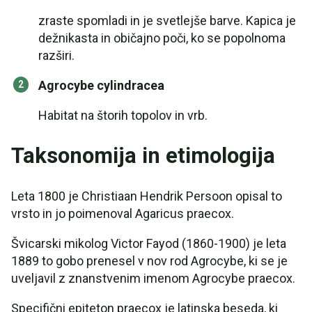
zraste spomladi in je svetlejše barve. Kapica je
dežnikasta in običajno poči, ko se popolnoma
razširi.
Agrocybe cylindracea
Habitat na štorih topolov in vrb.
Taksonomija in etimologija
Leta 1800 je Christiaan Hendrik Persoon opisal to
vrsto in jo poimenoval Agaricus praecox.
Švicarski mikolog Victor Fayod (1860-1900) je leta
1889 to gobo prenesel v nov rod Agrocybe, ki se je
uveljavil z znanstvenim imenom Agrocybe praecox.
Specifični epiteton praecox je latinska beseda, ki