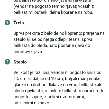
od belkaste do rumenorjave ali rjavkaste
(vendar ne pogosto temno rjava); včasih z
belkastimi ostanki delne koprene na robu.
Žrela
Sprva prekrita z belo delno kopreno; pritrjena na
steblo ali se od njega odlepi; tesna; sprva
belkasta do bleda, nato postane rjava do
cimetovo rjava.
Steblo
Velikost je različna, vendar ni pogosto širša od
1.5 cm ali daljše od 10 cm; bolj ali manj enake;
gladke do drobno dlakave ob vrhu; belkaste ali
bledo rjavkaste; s tankim belkastim obročem, ki
pogosto izgine; z belimi rizomorfami,
pritrjenimi na bazo.