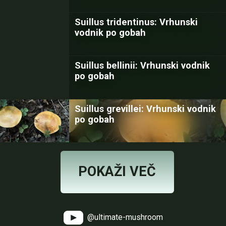
Suillus tridentinus: Vrhunski
vodnik po gobah
Suillus bellinii: Vrhunski vodnik
po gobah
Suillus grevillei: Vrhunski vodnik
po gobah
POKAŽI VEČ
@ultimate-mushroom