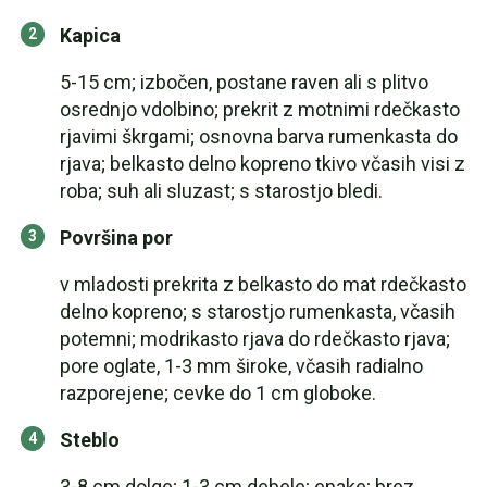
Kapica
5-15 cm; izbočen, postane raven ali s plitvo
osrednjo vdolbino; prekrit z motnimi rdečkasto
rjavimi škrgami; osnovna barva rumenkasta do
rjava; belkasto delno kopreno tkivo včasih visi z
roba; suh ali sluzast; s starostjo bledi.
Površina por
v mladosti prekrita z belkasto do mat rdečkasto
delno kopreno; s starostjo rumenkasta, včasih
potemni; modrikasto rjava do rdečkasto rjava;
pore oglate, 1-3 mm široke, včasih radialno
razporejene; cevke do 1 cm globoke.
Steblo
3-8 cm dolge; 1-3 cm debele; enake; brez