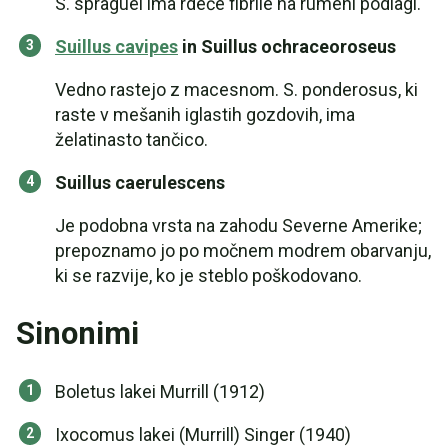
S. spraguei ima rdeče fibrile na rumeni podlagi.
Suillus cavipes
in Suillus ochraceoroseus
Vedno rastejo z macesnom. S. ponderosus, ki
raste v mešanih iglastih gozdovih, ima
želatinasto tančico.
Suillus caerulescens
Je podobna vrsta na zahodu Severne Amerike;
prepoznamo jo po močnem modrem obarvanju,
ki se razvije, ko je steblo poškodovano.
Sinonimi
Boletus lakei Murrill (1912)
Ixocomus lakei (Murrill) Singer (1940)