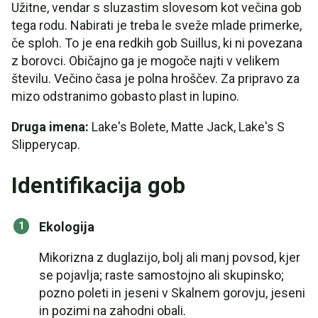
Užitne, vendar s sluzastim slovesom kot večina gob
tega rodu. Nabirati je treba le sveže mlade primerke,
če sploh. To je ena redkih gob Suillus, ki ni povezana
z borovci. Običajno ga je mogoče najti v velikem
številu. Večino časa je polna hroščev. Za pripravo za
mizo odstranimo gobasto plast in lupino.
Druga imena:
Lake's Bolete, Matte Jack, Lake's S
Slipperycap.
Identifikacija gob
Ekologija
Mikorizna z duglazijo, bolj ali manj povsod, kjer
se pojavlja; raste samostojno ali skupinsko;
pozno poleti in jeseni v Skalnem gorovju, jeseni
in pozimi na zahodni obali.