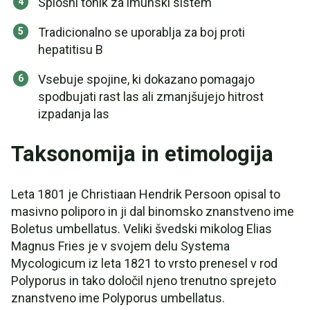
Splošni tonik za imunski sistem
Tradicionalno se uporablja za boj proti
hepatitisu B
Vsebuje spojine, ki dokazano pomagajo
spodbujati rast las ali zmanjšujejo hitrost
izpadanja las
Taksonomija in etimologija
Leta 1801 je Christiaan Hendrik Persoon opisal to
masivno poliporo in ji dal binomsko znanstveno ime
Boletus umbellatus. Veliki švedski mikolog Elias
Magnus Fries je v svojem delu Systema
Mycologicum iz leta 1821 to vrsto prenesel v rod
Polyporus in tako določil njeno trenutno sprejeto
znanstveno ime Polyporus umbellatus.