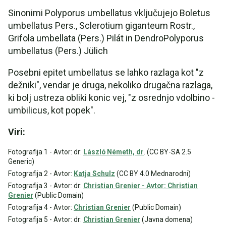
Sinonimi Polyporus umbellatus vključujejo Boletus
umbellatus Pers., Sclerotium giganteum Rostr.,
Grifola umbellata (Pers.) Pilát in DendroPolyporus
umbellatus (Pers.) Jülich
Posebni epitet umbellatus se lahko razlaga kot "z
dežniki", vendar je druga, nekoliko drugačna razlaga,
ki bolj ustreza obliki konic vej, "z osrednjo vdolbino -
umbilicus, kot popek".
Viri:
Fotografija 1 - Avtor: dr:
László Németh, dr
. (CC BY-SA 2.5
Generic)
Fotografija 2 - Avtor:
Katja Schulz
(CC BY 4.0 Mednarodni)
Fotografija 3 - Avtor: dr:
Christian Grenier - Avtor: Christian
Grenier
(Public Domain)
Fotografija 4 - Avtor:
Christian Grenier
(Public Domain)
Fotografija 5 - Avtor: dr:
Christian Grenier
(Javna domena)