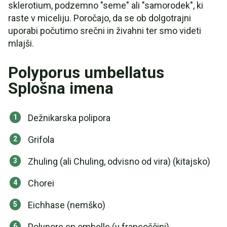
sklerotium, podzemno "seme" ali "samorodek", ki
raste v miceliju. Poročajo, da se ob dolgotrajni
uporabi počutimo srečni in živahni ter smo videti
mlajši.
Polyporus umbellatus
Splošna imena
Dežnikarska polipora
Grifola
Zhuling (ali Chuling, odvisno od vira) (kitajsko)
Chorei
Eichhase (nemško)
Polypore en ombelle (v francoščini)