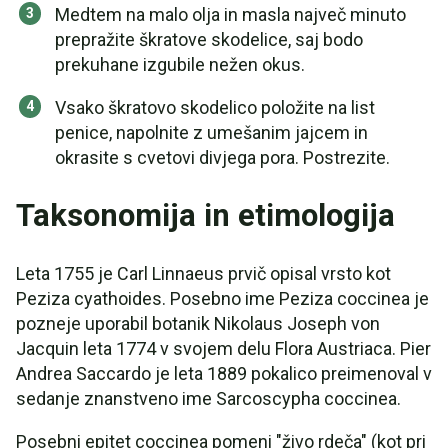
Medtem na malo olja in masla največ minuto
prepražite škratove skodelice, saj bodo
prekuhane izgubile nežen okus.
Vsako škratovo skodelico položite na list
penice, napolnite z umešanim jajcem in
okrasite s cvetovi divjega pora. Postrezite.
Taksonomija in etimologija
Leta 1755 je Carl Linnaeus prvič opisal vrsto kot
Peziza cyathoides. Posebno ime Peziza coccinea je
pozneje uporabil botanik Nikolaus Joseph von
Jacquin leta 1774 v svojem delu Flora Austriaca. Pier
Andrea Saccardo je leta 1889 pokalico preimenoval v
sedanje znanstveno ime Sarcoscypha coccinea.
Posebni epitet coccinea pomeni "živo rdeča" (kot pri