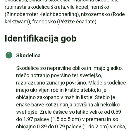
rubinasta skodelica škrata, vila kopel, nemško
(Zinnoberroter Kelchbecherling), nizozemsko (Rode
kelkzwam), francosko (Pézize écarlate).
Identifikacija gob
Skodelica
Skodelice so nepravilne oblike in imajo gladko,
rdečo notranjo površino ter svetlejšo,
razbrazdano zunanjo površino. Mlade skodelice
imajo ukrivljen rob in kratko steblo, ki je
običajno zakopano v mah in listje. Steblo je
enake barve kot zunanja površina ali nekoliko
svetlejše. Zrele čašice so lahko velike od 0.59
do 1.97 palcev (1.5 do 5 cm) v premeru in so
običajno 0.39 do 0.79 palcev (1 do 2 cm) visoka,