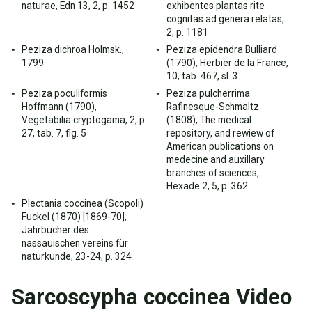
naturae, Edn 13, 2, p. 1452
exhibentes plantas rite
cognitas ad genera relatas,
2, p. 1181
Peziza dichroa Holmsk.,
Peziza epidendra Bulliard
1799
(1790), Herbier de la France,
10, tab. 467, sl. 3
Peziza poculiformis
Peziza pulcherrima
Hoffmann (1790),
Rafinesque-Schmaltz
Vegetabilia cryptogama, 2, p.
(1808), The medical
27, tab. 7, fig. 5
repository, and rewiew of
American publications on
medecine and auxillary
branches of sciences,
Hexade 2, 5, p. 362
Plectania coccinea (Scopoli)
Fuckel (1870) [1869-70],
Jahrbücher des
nassauischen vereins für
naturkunde, 23-24, p. 324
Sarcoscypha coccinea Video