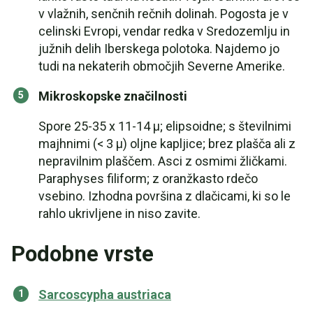
v vlažnih, senčnih rečnih dolinah. Pogosta je v
celinski Evropi, vendar redka v Sredozemlju in
južnih delih Iberskega polotoka. Najdemo jo
tudi na nekaterih območjih Severne Amerike.
Mikroskopske značilnosti
Spore 25-35 x 11-14 µ; elipsoidne; s številnimi
majhnimi (< 3 µ) oljne kapljice; brez plašča ali z
nepravilnim plaščem. Asci z osmimi žličkami.
Paraphyses filiform; z oranžkasto rdečo
vsebino. Izhodna površina z dlačicami, ki so le
rahlo ukrivljene in niso zavite.
Podobne vrste
Sarcoscypha austriaca