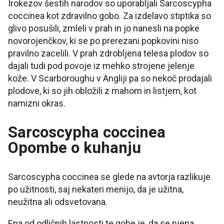
Irokezov šestih narodov so uporabljali Sarcoscypha
coccinea kot zdravilno gobo. Za izdelavo stiptika so
glivo posušili, zmleli v prah in jo nanesli na popke
novorojenčkov, ki se po prerezani popkovini niso
pravilno zacelili. V prah zdrobljena telesa plodov so
dajali tudi pod povoje iz mehko strojene jelenje
kože. V Scarboroughu v Angliji pa so nekoč prodajali
plodove, ki so jih obložili z mahom in listjem, kot
namizni okras.
Sarcoscypha coccinea
Opombe o kuhanju
Sarcoscypha coccinea se glede na avtorja razlikuje
po užitnosti, saj nekateri menijo, da je užitna,
neužitna ali odsvetovana.
Ena od odličnih lastnosti te gobe je, da se njena