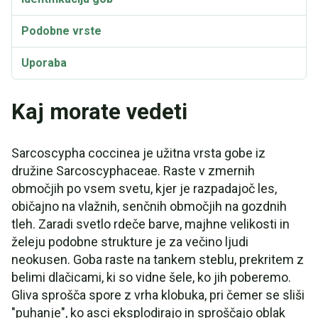
Podobne vrste
Uporaba
Sarcoscypha coccinea Opombe o kuhanju
Kaj morate vedeti
Recept: (E): Šiške škratov, polnjene z jajcem in
trikotnim porom
Sarcoscypha coccinea je užitna vrsta gobe iz
družine Sarcoscyphaceae. Raste v zmernih
Taksonomija in etimologija
območjih po vsem svetu, kjer je razpadajoč les,
Sinonimi in različice
običajno na vlažnih, senčnih območjih na gozdnih
tleh. Zaradi svetlo rdeče barve, majhne velikosti in
Sarcoscypha coccinea Video
želeju podobne strukture je za večino ljudi
neokusen. Goba raste na tankem steblu, prekritem z
belimi dlačicami, ki so vidne šele, ko jih poberemo.
Gliva sprošča spore z vrha klobuka, pri čemer se sliši
"puhanje", ko asci eksplodirajo in sproščajo oblak