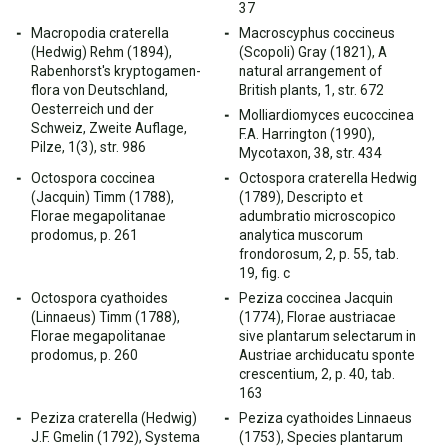
37
Macropodia craterella
Macroscyphus coccineus
(Hedwig) Rehm (1894),
(Scopoli) Gray (1821), A
Rabenhorst's kryptogamen-
natural arrangement of
flora von Deutschland,
British plants, 1, str. 672
Oesterreich und der
Molliardiomyces eucoccinea
Schweiz, Zweite Auflage,
F.A. Harrington (1990),
Pilze, 1(3), str. 986
Mycotaxon, 38, str. 434
Octospora coccinea
Octospora craterella Hedwig
(Jacquin) Timm (1788),
(1789), Descripto et
Florae megapolitanae
adumbratio microscopico
prodomus, p. 261
analytica muscorum
frondorosum, 2, p. 55, tab.
19, fig. c
Octospora cyathoides
Peziza coccinea Jacquin
(Linnaeus) Timm (1788),
(1774), Florae austriacae
Florae megapolitanae
sive plantarum selectarum in
prodomus, p. 260
Austriae archiducatu sponte
crescentium, 2, p. 40, tab.
163
Peziza craterella (Hedwig)
Peziza cyathoides Linnaeus
J.F. Gmelin (1792), Systema
(1753), Species plantarum