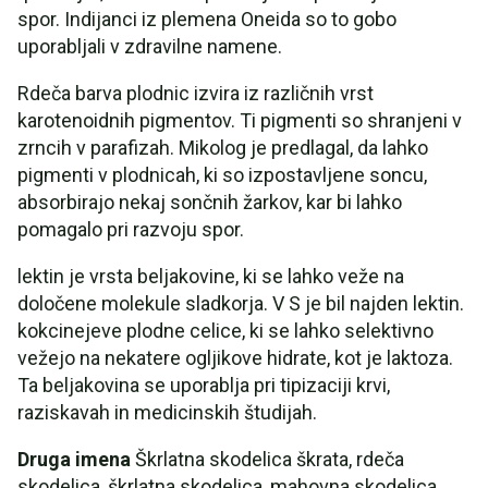
spor. Indijanci iz plemena Oneida so to gobo
uporabljali v zdravilne namene.
Rdeča barva plodnic izvira iz različnih vrst
karotenoidnih pigmentov. Ti pigmenti so shranjeni v
zrncih v parafizah. Mikolog je predlagal, da lahko
pigmenti v plodnicah, ki so izpostavljene soncu,
absorbirajo nekaj sončnih žarkov, kar bi lahko
pomagalo pri razvoju spor.
lektin je vrsta beljakovine, ki se lahko veže na
določene molekule sladkorja. V S je bil najden lektin.
kokcinejeve plodne celice, ki se lahko selektivno
vežejo na nekatere ogljikove hidrate, kot je laktoza.
Ta beljakovina se uporablja pri tipizaciji krvi,
raziskavah in medicinskih študijah.
Druga imena
Škrlatna skodelica škrata, rdeča
skodelica, škrlatna skodelica, mahovna skodelica,