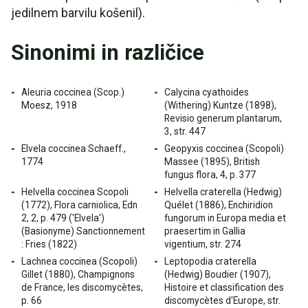
jedilnem barvilu košenil).
Sinonimi in različice
Aleuria coccinea (Scop.)
Calycina cyathoides
Moesz, 1918
(Withering) Kuntze (1898),
Revisio generum plantarum,
3, str. 447
Elvela coccinea Schaeff.,
Geopyxis coccinea (Scopoli)
1774
Massee (1895), British
fungus flora, 4, p. 377
Helvella coccinea Scopoli
Helvella craterella (Hedwig)
(1772), Flora carniolica, Edn
Quélet (1886), Enchiridion
2, 2, p. 479 ('Elvela')
fungorum in Europa media et
(Basionyme) Sanctionnement
praesertim in Gallia
: Fries (1822)
vigentium, str. 274
Lachnea coccinea (Scopoli)
Leptopodia craterella
Gillet (1880), Champignons
(Hedwig) Boudier (1907),
de France, les discomycètes,
Histoire et classification des
p. 66
discomycètes d'Europe, str.