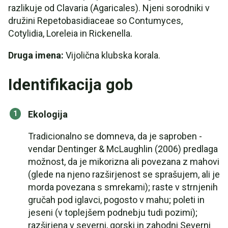
razlikuje od Clavaria (Agaricales). Njeni sorodniki v
družini Repetobasidiaceae so Contumyces,
Cotylidia, Loreleia in Rickenella.
Druga imena:
Vijolična klubska korala.
Identifikacija gob
Ekologija
Tradicionalno se domneva, da je saproben -
vendar Dentinger & McLaughlin (2006) predlaga
možnost, da je mikorizna ali povezana z mahovi
(glede na njeno razširjenost se sprašujem, ali je
morda povezana s smrekami); raste v strnjenih
gručah pod iglavci, pogosto v mahu; poleti in
jeseni (v toplejšem podnebju tudi pozimi);
razširjena v severni, gorski in zahodni Severni