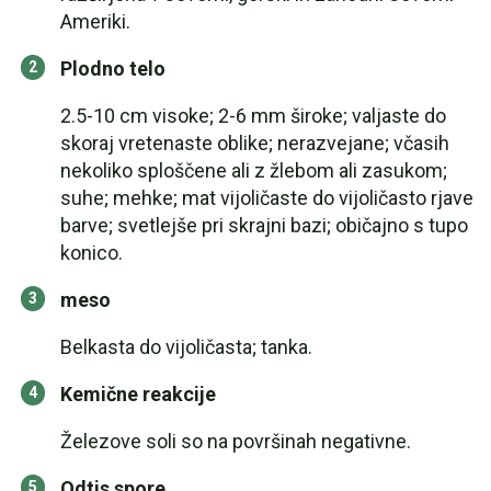
Ameriki.
Plodno telo
2.5-10 cm visoke; 2-6 mm široke; valjaste do
skoraj vretenaste oblike; nerazvejane; včasih
nekoliko sploščene ali z žlebom ali zasukom;
suhe; mehke; mat vijoličaste do vijoličasto rjave
barve; svetlejše pri skrajni bazi; običajno s tupo
konico.
meso
Belkasta do vijoličasta; tanka.
Kemične reakcije
Železove soli so na površinah negativne.
Odtis spore