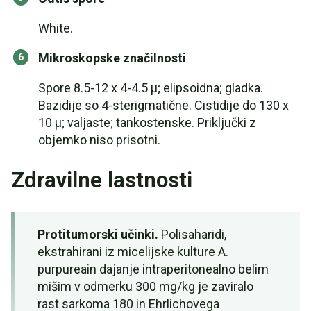
White.
Mikroskopske značilnosti
Spore 8.5-12 x 4-4.5 µ; elipsoidna; gladka.
Bazidije so 4-sterigmatične. Cistidije do 130 x
10 µ; valjaste; tankostenske. Priključki z
objemko niso prisotni.
Zdravilne lastnosti
Protitumorski učinki.
Polisaharidi,
ekstrahirani iz micelijske kulture A.
purpureain dajanje intraperitonealno belim
mišim v odmerku 300 mg/kg je zaviralo
rast sarkoma 180 in Ehrlichovega