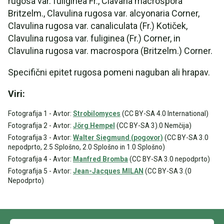
rugosa var. fuliginea Fr., Clavaria macrospora
Britzelm., Clavulina rugosa var. alcyonaria Corner,
Clavulina rugosa var. canaliculata (Fr.) Kotiček,
Clavulina rugosa var. fuliginea (Fr.) Corner, in
Clavulina rugosa var. macrospora (Britzelm.) Corner.
Specifični epitet rugosa pomeni naguban ali hrapav.
Viri:
Fotografija 1 - Avtor:
Strobilomyces
(CC BY-SA 4.0 International)
Fotografija 2 - Avtor:
Jörg Hempel
(CC BY-SA 3).0 Nemčija)
Fotografija 3 - Avtor:
Walter Siegmund (pogovor)
(CC BY-SA 3.0
nepodprto, 2.5 Splošno, 2.0 Splošno in 1.0 Splošno)
Fotografija 4 - Avtor:
Manfred Bromba
(CC BY-SA 3.0 nepodprto)
Fotografija 5 - Avtor:
Jean-Jacques MILAN
(CC BY-SA 3.(0
Nepodprto)