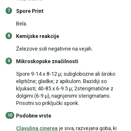
Spore Print
Bela.
Kemijske reakcije
Železove soli negativne na vejah.
Mikroskopske značilnosti
Spore 9-14 x 8-12 µ; subglobozne ali široko
eliptične; gladke; z apikulom. Bazidiji so
kljukasti; 40-85 x 6-9.5 µ; 2sterigmatične z
dolgimi (6-9 µ), nagnjenimi sterigmatami.
Prisotni so priključki sponk.
Podobne vrste
Clavulina cinerea
je siva, razvejana goba, ki