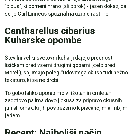
"cibus", ki pomeni hrano (ali obrok) - jasen dokaz, da
se je Carl Linneus spoznal na užitne rastline.
Cantharellus cibarius
Kuharske opombe
Številni veliki svetovni kuharji dajejo prednost
lisičkam pred vsemi drugimi gobami (celo pred
Moreli), saj imajo poleg čudovitega okusa tudi nežno
teksturo, ki se ne drobi.
To gobo lahko uporabimo v rižotah in omletah,
zagotovo pa ima dovolj okusa za pripravo okusnih
juh ali omak, ki jih postrežemo k piščančjim ali ribjim
jedem.
Recept: Najboljši način