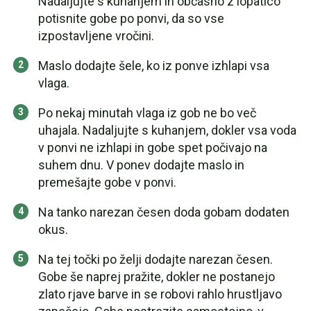
Nadaljujte s kuhanjem in občasno z lopatico
potisnite gobe po ponvi, da so vse
izpostavljene vročini.
Maslo dodajte šele, ko iz ponve izhlapi vsa
vlaga.
Po nekaj minutah vlaga iz gob ne bo več
uhajala. Nadaljujte s kuhanjem, dokler vsa voda
v ponvi ne izhlapi in gobe spet počivajo na
suhem dnu. V ponev dodajte maslo in
premešajte gobe v ponvi.
Na tanko narezan česen doda gobam dodaten
okus.
Na tej točki po želji dodajte narezan česen.
Gobe še naprej pražite, dokler ne postanejo
zlato rjave barve in se robovi rahlo hrustljavo