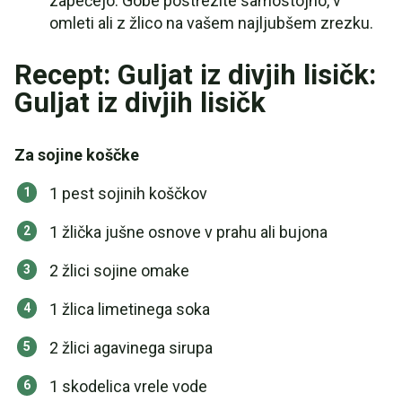
zapečejo. Gobe postrezite samostojno, v
omleti ali z žlico na vašem najljubšem zrezku.
Recept: Guljat iz divjih lisičk:
Guljat iz divjih lisičk
Za sojine koščke
1 pest sojinih koščkov
1 žlička jušne osnove v prahu ali bujona
2 žlici sojine omake
1 žlica limetinega soka
2 žlici agavinega sirupa
1 skodelica vrele vode