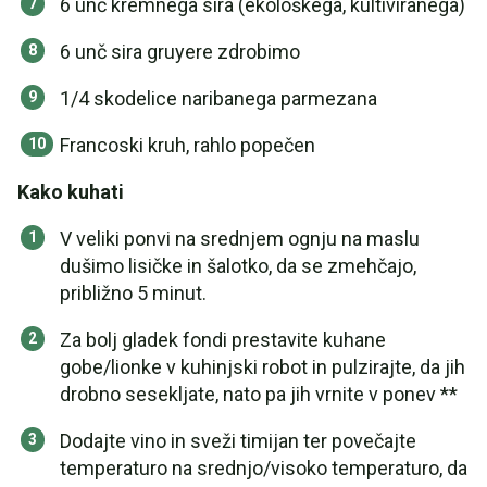
6 unč kremnega sira (ekološkega, kultiviranega)
6 unč sira gruyere zdrobimo
1/4 skodelice naribanega parmezana
Francoski kruh, rahlo popečen
Kako kuhati
V veliki ponvi na srednjem ognju na maslu
dušimo lisičke in šalotko, da se zmehčajo,
približno 5 minut.
Za bolj gladek fondi prestavite kuhane
gobe/lionke v kuhinjski robot in pulzirajte, da jih
drobno sesekljate, nato pa jih vrnite v ponev **
Dodajte vino in sveži timijan ter povečajte
temperaturo na srednjo/visoko temperaturo, da