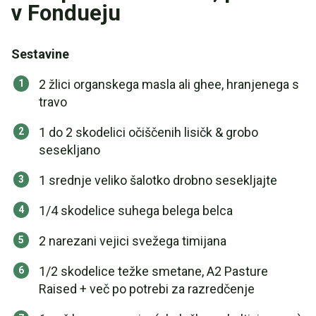
v Fondueju
Sestavine
2 žlici organskega masla ali ghee, hranjenega s
travo
1 do 2 skodelici očiščenih lisičk & grobo
sesekljano
1 srednje veliko šalotko drobno sesekljajte
1/4 skodelice suhega belega belca
2 narezani vejici svežega timijana
1/2 skodelice težke smetane, A2 Pasture
Raised + več po potrebi za razredčenje