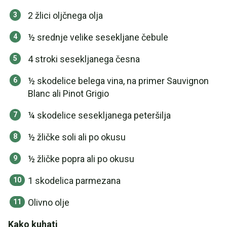
2 žlici oljčnega olja
½ srednje velike sesekljane čebule
4 stroki sesekljanega česna
½ skodelice belega vina, na primer Sauvignon
Blanc ali Pinot Grigio
¼ skodelice sesekljanega peteršilja
½ žličke soli ali po okusu
½ žličke popra ali po okusu
1 skodelica parmezana
Olivno olje
Kako kuhati