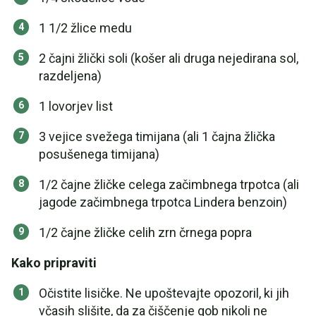
1 1/2 žlice medu
2 čajni žlički soli (košer ali druga nejedirana sol,
razdeljena)
1 lovorjev list
3 vejice svežega timijana (ali 1 čajna žlička
posušenega timijana)
1/2 čajne žličke celega začimbnega trpotca (ali
jagode začimbnega trpotca Lindera benzoin)
1/2 čajne žličke celih zrn črnega popra
Kako pripraviti
Očistite lisičke. Ne upoštevajte opozoril, ki jih
včasih slišite, da za čiščenje gob nikoli ne