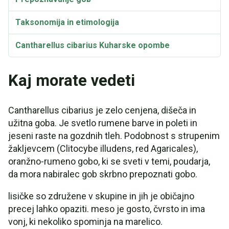
Taksonomija in etimologija
Cantharellus cibarius Kuharske opombe
Recept: Najboljši način kuhanja lisičk
Kaj morate vedeti
Recept: Guljat iz divjih lisičk: Guljat iz divjih lisičk
Cantharellus cibarius je zelo cenjena, dišeča in
Recept: Vmes dodamo še: Gobe lisičke s tagliatelli
užitna goba. Je svetlo rumene barve in poleti in
jeseni raste na gozdnih tleh. Podobnost s strupenim
Recept: Vmes pripravite testo za testiranje
žakljevcem (Clitocybe illudens, red Agaricales),
Recept: Gobe lisičke, pečene v Fondueju
oranžno-rumeno gobo, ki se sveti v temi, poudarja,
da mora nabiralec gob skrbno prepoznati gobo.
lisičke so združene v skupine in jih je običajno
precej lahko opaziti. meso je gosto, čvrsto in ima
vonj, ki nekoliko spominja na marelico.