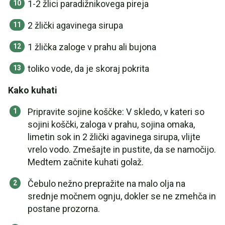
1-2 žlici paradižnikovega pireja
2 žlički agavinega sirupa
1 žlička zaloge v prahu ali bujona
toliko vode, da je skoraj pokrita
Kako kuhati
Pripravite sojine koščke: V skledo, v kateri so
sojini koščki, zaloga v prahu, sojina omaka,
limetin sok in 2 žlički agavinega sirupa, vlijte
vrelo vodo. Zmešajte in pustite, da se namočijo.
Medtem začnite kuhati golaž.
Čebulo nežno prepražite na malo olja na
srednje močnem ognju, dokler se ne zmehča in
postane prozorna.