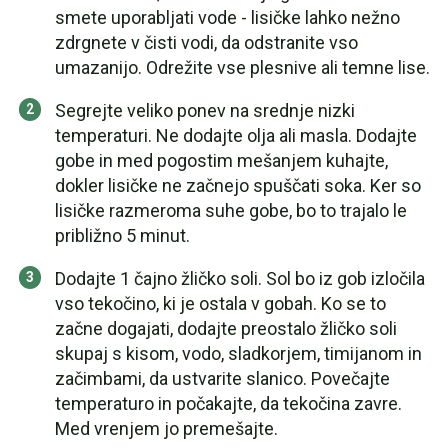
smete uporabljati vode - lisičke lahko nežno
zdrgnete v čisti vodi, da odstranite vso
umazanijo. Odrežite vse plesnive ali temne lise.
Segrejte veliko ponev na srednje nizki
temperaturi. Ne dodajte olja ali masla. Dodajte
gobe in med pogostim mešanjem kuhajte,
dokler lisičke ne začnejo spuščati soka. Ker so
lisičke razmeroma suhe gobe, bo to trajalo le
približno 5 minut.
Dodajte 1 čajno žličko soli. Sol bo iz gob izločila
vso tekočino, ki je ostala v gobah. Ko se to
začne dogajati, dodajte preostalo žličko soli
skupaj s kisom, vodo, sladkorjem, timijanom in
začimbami, da ustvarite slanico. Povečajte
temperaturo in počakajte, da tekočina zavre.
Med vrenjem jo premešajte.