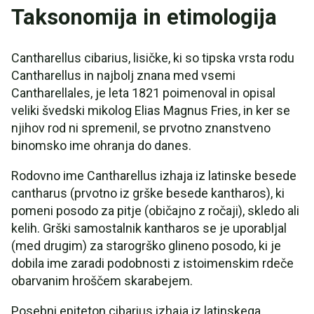
Taksonomija in etimologija
Cantharellus cibarius, lisičke, ki so tipska vrsta rodu
Cantharellus in najbolj znana med vsemi
Cantharellales, je leta 1821 poimenoval in opisal
veliki švedski mikolog Elias Magnus Fries, in ker se
njihov rod ni spremenil, se prvotno znanstveno
binomsko ime ohranja do danes.
Rodovno ime Cantharellus izhaja iz latinske besede
cantharus (prvotno iz grške besede kantharos), ki
pomeni posodo za pitje (običajno z ročaji), skledo ali
kelih. Grški samostalnik kantharos se je uporabljal
(med drugim) za starogrško glineno posodo, ki je
dobila ime zaradi podobnosti z istoimenskim rdeče
obarvanim hroščem skarabejem.
Posebni epiteton cibarius izhaja iz latinskega