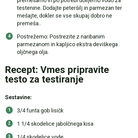
premešamo in po potrebi dolijemo vodo za
testenine. Dodajte peteršilj in parmezan ter
mešajte, dokler se vse skupaj dobro ne
premeša..
Postrežemo: Postrezite z naribanim
parmezanom in kapljico ekstra deviškega
oljčnega olja.
Recept: Vmes pripravite
testo za testiranje
Sestavine:
3/4 funta gob lisičk
1 1/4 skodelice jabolčnega kisa
1/4 skodelice vode