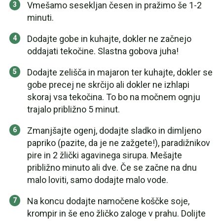
Vmešamo sesekljan česen in pražimo še 1-2
minuti.
Dodajte gobe in kuhajte, dokler ne začnejo
oddajati tekočine. Slastna gobova juha!
Dodajte zelišča in majaron ter kuhajte, dokler se
gobe precej ne skrčijo ali dokler ne izhlapi
skoraj vsa tekočina. To bo na močnem ognju
trajalo približno 5 minut.
Zmanjšajte ogenj, dodajte sladko in dimljeno
papriko (pazite, da je ne zažgete!), paradižnikov
pire in 2 žlički agavinega sirupa. Mešajte
približno minuto ali dve. Če se začne na dnu
malo loviti, samo dodajte malo vode.
Na koncu dodajte namočene koščke soje,
krompir in še eno žličko zaloge v prahu. Dolijte