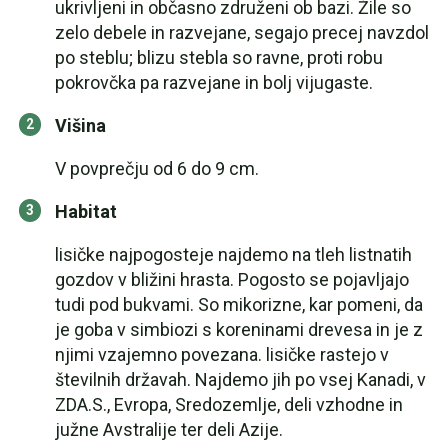
ukrivljeni in občasno združeni ob bazi. Žile so
zelo debele in razvejane, segajo precej navzdol
po steblu; blizu stebla so ravne, proti robu
pokrovčka pa razvejane in bolj vijugaste.
Višina
V povprečju od 6 do 9 cm.
Habitat
lisičke najpogosteje najdemo na tleh listnatih
gozdov v bližini hrasta. Pogosto se pojavljajo
tudi pod bukvami. So mikorizne, kar pomeni, da
je goba v simbiozi s koreninami drevesa in je z
njimi vzajemno povezana. lisičke rastejo v
številnih državah. Najdemo jih po vsej Kanadi, v
ZDA.S., Evropa, Sredozemlje, deli vzhodne in
južne Avstralije ter deli Azije.