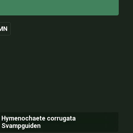
MN
Hymenochaete corrugata
Svampguiden