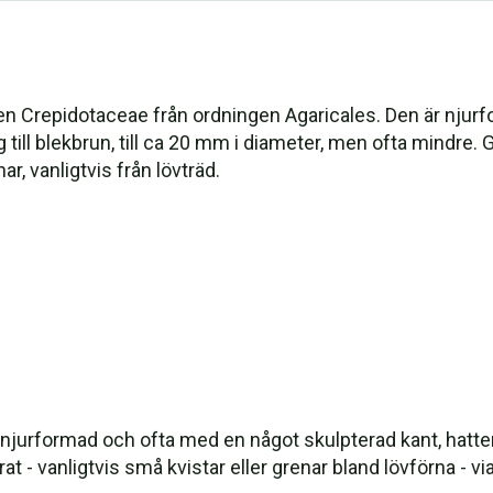
 Crepidotaceae från ordningen Agaricales. Den är njurform
ig till blekbrun, till ca 20 mm i diameter, men ofta mindre.
r, vanligtvis från lövträd.
ll njurformad och ofta med en något skulpterad kant, hatten 
rat - vanligtvis små kvistar eller grenar bland lövförna - v