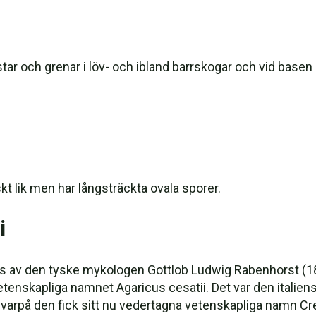
tar och grenar i löv- och ibland barrskogar och vid basen 
t lik men har långsträckta ovala sporer.
i
s av den tyske mykologen Gottlob Ludwig Rabenhorst (18
etenskapliga namnet Agaricus cesatii. Det var den itali
, varpå den fick sitt nu vedertagna vetenskapliga namn Cr