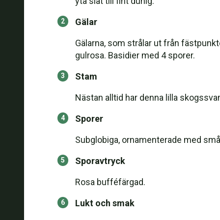
yta slät till fint dunig.
Gälar
Gälarna, som strålar ut från fästpunkten
gulrosa. Basidier med 4 sporer.
Stam
Nästan alltid har denna lilla skogssva
Sporer
Subglobiga, ornamenterade med små ta
Sporavtryck
Rosa bufféfärgad.
Lukt och smak