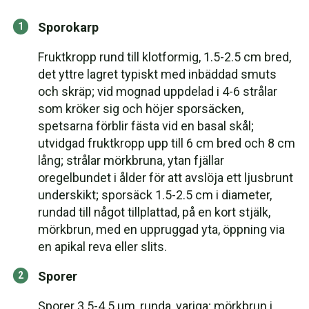
Sporokarp
Fruktkropp rund till klotformig, 1.5-2.5 cm bred,
det yttre lagret typiskt med inbäddad smuts
och skräp; vid mognad uppdelad i 4-6 strålar
som kröker sig och höjer sporsäcken,
spetsarna förblir fästa vid en basal skål;
utvidgad fruktkropp upp till 6 cm bred och 8 cm
lång; strålar mörkbruna, ytan fjällar
oregelbundet i ålder för att avslöja ett ljusbrunt
underskikt; sporsäck 1.5-2.5 cm i diameter,
rundad till något tillplattad, på en kort stjälk,
mörkbrun, med en uppruggad yta, öppning via
en apikal reva eller slits.
Sporer
Sporer 3.5-4.5 µm, runda, variga; mörkbrun i