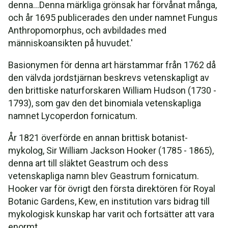
denna...Denna märkliga grönsak har förvånat många,
och år 1695 publicerades den under namnet Fungus
Anthropomorphus, och avbildades med
människoansikten på huvudet.'
Basionymen för denna art härstammar från 1762 då
den välvda jordstjärnan beskrevs vetenskapligt av
den brittiske naturforskaren William Hudson (1730 -
1793), som gav den det binomiala vetenskapliga
namnet Lycoperdon fornicatum.
År 1821 överförde en annan brittisk botanist-
mykolog, Sir William Jackson Hooker (1785 - 1865),
denna art till släktet Geastrum och dess
vetenskapliga namn blev Geastrum fornicatum.
Hooker var för övrigt den första direktören för Royal
Botanic Gardens, Kew, en institution vars bidrag till
mykologisk kunskap har varit och fortsätter att vara
enormt.