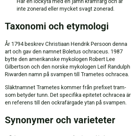
Har en lockyta med en jämn krämfärg och är
inte zonerad eller mycket svagt zonerad.
Taxonomi och etymologi
År 1794 beskrev Christiaan Hendrik Persoon denna
art och gav den namnet Boletus ochraceus. 1987
bytte den amerikanske mykologen Robert Lee
Gilbertson och den norske mykologen Leif Randulph
Riwarden namn på svampen till Trametes ochracea.
Släktnamnet Trametes kommer från prefixet tram-
som betyder tunn. Det specifika epitetet ochracea är
en referens till den ockrafärgade ytan på svampen.
Synonymer och varieteter