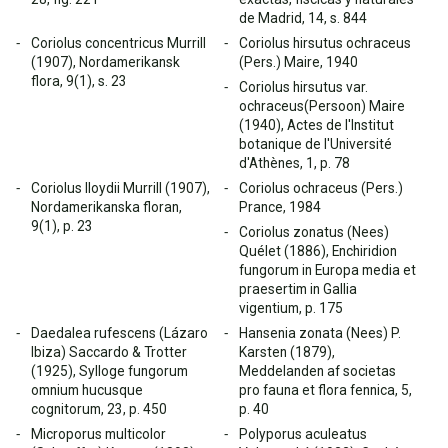
de Madrid, 14, s. 844
Coriolus concentricus Murrill
Coriolus hirsutus ochraceus
(1907), Nordamerikansk
(Pers.) Maire, 1940
flora, 9(1), s. 23
Coriolus hirsutus var.
ochraceus(Persoon) Maire
(1940), Actes de l'Institut
botanique de l'Université
d'Athènes, 1, p. 78
Coriolus lloydii Murrill (1907),
Coriolus ochraceus (Pers.)
Nordamerikanska floran,
Prance, 1984
9(1), p. 23
Coriolus zonatus (Nees)
Quélet (1886), Enchiridion
fungorum in Europa media et
praesertim in Gallia
vigentium, p. 175
Daedalea rufescens (Lázaro
Hansenia zonata (Nees) P.
Ibiza) Saccardo & Trotter
Karsten (1879),
(1925), Sylloge fungorum
Meddelanden af societas
omnium hucusque
pro fauna et flora fennica, 5,
cognitorum, 23, p. 450
p. 40
Microporus multicolor
Polyporus aculeatus