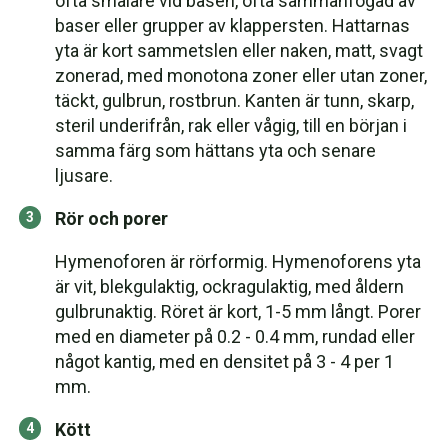
ofta smalare vid basen, ofta sammanfogad av
baser eller grupper av klappersten. Hattarnas
yta är kort sammetslen eller naken, matt, svagt
zonerad, med monotona zoner eller utan zoner,
täckt, gulbrun, rostbrun. Kanten är tunn, skarp,
steril underifrån, rak eller vågig, till en början i
samma färg som hättans yta och senare
ljusare.
Rör och porer
Hymenoforen är rörformig. Hymenoforens yta
är vit, blekgulaktig, ockragulaktig, med åldern
gulbrunaktig. Röret är kort, 1-5 mm långt. Porer
med en diameter på 0.2 - 0.4 mm, rundad eller
något kantig, med en densitet på 3 - 4 per 1
mm.
Kött