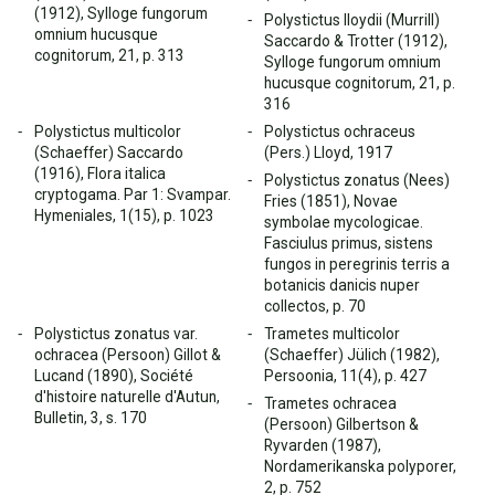
(1912), Sylloge fungorum
Polystictus lloydii (Murrill)
omnium hucusque
Saccardo & Trotter (1912),
cognitorum, 21, p. 313
Sylloge fungorum omnium
hucusque cognitorum, 21, p.
316
Polystictus multicolor
Polystictus ochraceus
(Schaeffer) Saccardo
(Pers.) Lloyd, 1917
(1916), Flora italica
Polystictus zonatus (Nees)
cryptogama. Par 1: Svampar.
Fries (1851), Novae
Hymeniales, 1(15), p. 1023
symbolae mycologicae.
Fasciulus primus, sistens
fungos in peregrinis terris a
botanicis danicis nuper
collectos, p. 70
Polystictus zonatus var.
Trametes multicolor
ochracea (Persoon) Gillot &
(Schaeffer) Jülich (1982),
Lucand (1890), Société
Persoonia, 11(4), p. 427
d'histoire naturelle d'Autun,
Trametes ochracea
Bulletin, 3, s. 170
(Persoon) Gilbertson &
Ryvarden (1987),
Nordamerikanska polyporer,
2, p. 752