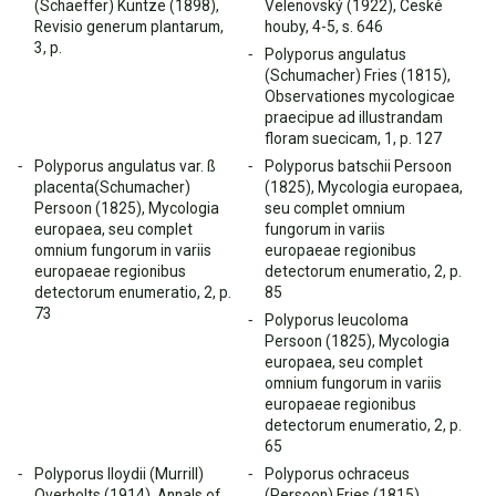
(Schaeffer) Kuntze (1898),
Velenovský (1922), Ceské
Revisio generum plantarum,
houby, 4-5, s. 646
3, p.
Polyporus angulatus
(Schumacher) Fries (1815),
Observationes mycologicae
praecipue ad illustrandam
floram suecicam, 1, p. 127
Polyporus angulatus var. ß
Polyporus batschii Persoon
placenta(Schumacher)
(1825), Mycologia europaea,
Persoon (1825), Mycologia
seu complet omnium
europaea, seu complet
fungorum in variis
omnium fungorum in variis
europaeae regionibus
europaeae regionibus
detectorum enumeratio, 2, p.
detectorum enumeratio, 2, p.
85
73
Polyporus leucoloma
Persoon (1825), Mycologia
europaea, seu complet
omnium fungorum in variis
europaeae regionibus
detectorum enumeratio, 2, p.
65
Polyporus lloydii (Murrill)
Polyporus ochraceus
Overholts (1914), Annals of
(Persoon) Fries (1815),