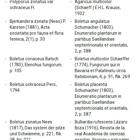
Polyporus zonatus var.
Agaricus multicolor
ochraceus Fr.
(Schaeff.) E.H.L. Krause,
1932
Bjerkandera zonata (Nees) P.
Boletus angulatus
Karsten (1881), Acta
Schumacher (1803),
societatis pro fauna et flora
Enumeratio plantarum in
fennica, 2(1), p. 30
partibus Saellandiae
septentrionalis et orientalis,
2, p. 388
Boletus coriaceus Batsch
Boletus multicolor Schaeffer
(1783), Elenchus fungorum,
(1774), Fungorum qui in
p. 105
Bavaria et Palatinatu circa
Ratisbonam, 4, p. 91, flik. 269
Boletus ochraceus Pers.,
Boletus placenta
1794
Schumacher (1803),
Enumeratio plantarum in
partibus Saellandiae
septentrionalis et orientalis,
2, p. 387
Boletus zonatus Nees
Bulliardia rufescens Lázaro
(1817), Das system der pilze
Ibiza (1916), Revista de la
und Schwämme, p. 221, flik.
real Academia de ciencias
28, fig. 221
exactas, fiscicas y naturales