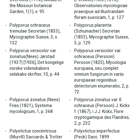
the Missouri botanical
Observationes mycologicae
Garden, 1(1), s. 95
praecipue ad illustrandam
floram suecicam, 1, p. 127
Polyporus ochraceus
Polyporus placenta
tremulae Secretan (1833),
(Schumacher) Secretan
Mycographie Suisse, 3, s.
(1833), Mycographie Suisse,
132
3, p. 129
Polyporus versicolor var.
Polyporus versicolor var.
zonatus(Nees) Jørstad
ochraceus (Persoon)
(1937) [1936], Det kongelige
Persoon (1825), Mycologia
norske videnskabers
europaea, seu complet
selskabs skrifter, 10, p. 44
omnium fungorum in variis
europaeae regionibus
detectorum enumeratio, 2, p.
72
Polyporus zonatus (Nees)
Polyporus zonatus var. ß
Fries (1821), Systema
ochraceus (Persoon) J. Kickx
mycologicum, 1, p. 368
f. (1867), i J.J. Kickx, Flore
cryptogamique des Flandres,
2, p. 232
Polystictus concentricus
Polystictus imperfectus
(Murrill) Saccardo & Trotter
(Peck) Sacc. 1899