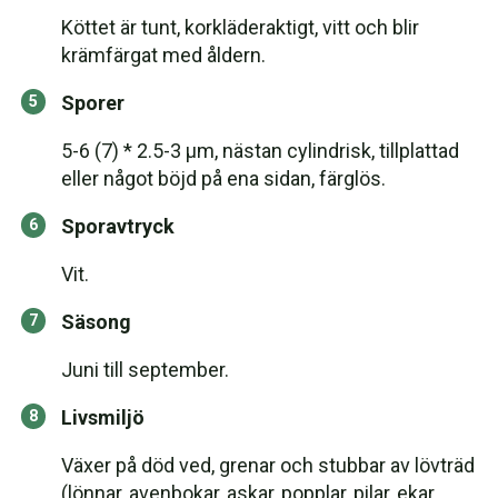
Köttet är tunt, korkläderaktigt, vitt och blir
krämfärgat med åldern.
Sporer
5-6 (7) * 2.5-3 μm, nästan cylindrisk, tillplattad
eller något böjd på ena sidan, färglös.
Sporavtryck
Vit.
Säsong
Juni till september.
Livsmiljö
Växer på död ved, grenar och stubbar av lövträd
(lönnar, avenbokar, askar, popplar, pilar, ekar,