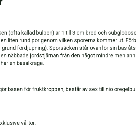
r
cken (ofta kallad bulben) är 1 till 3 cm bred och subglobos
i en liten rund por genom vilken sporerna kommer ut. Fö
n grund fördjupning). Sporsäcken står ovanför sin bas åtsk
 den näbbade jordstjärnan från den något mindre men ann
har en basalkrage.
ör basen för fruktkroppen, består av sex till nio oregelbu
xklusive vårtor.