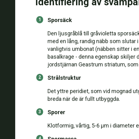
Identifiering av svampa
Sporsäck
Den ljusgråblå till gråvioletta sporsä
med en lång, randig näbb som slutar 
vanligtvis umbonat (näbben sitter i e
basalkrage - denna egenskap skiljer
jordstjärnan Geastrum striatum, som 
Strålstruktur
Det yttre peridiet, som vid mognad utg
breda när de är fullt utbyggda.
Sporer
Klotformig, vårtig, 5-6 μm i diameter e
Spormassa