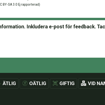
C BY-SA 3.0 Ej rapporterad)
ÄTLIG
OÄTLIG
GIFTIG
VID NA