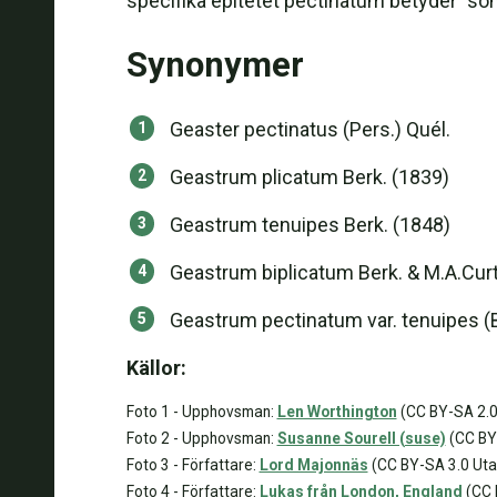
specifika epitetet pectinatum betyder "so
Synonymer
Geaster pectinatus (Pers.) Quél.
Geastrum plicatum Berk. (1839)
Geastrum tenuipes Berk. (1848)
Geastrum biplicatum Berk. & M.A.Curt
Geastrum pectinatum var. tenuipes (B
Källor:
Foto 1 - Upphovsman:
Len Worthington
(CC BY-SA 2.0
Foto 2 - Upphovsman:
Susanne Sourell (suse)
(CC BY-
Foto 3 - Författare:
Lord Majonnäs
(CC BY-SA 3.0 Uta
Foto 4 - Författare:
Lukas från London, England
(CC 