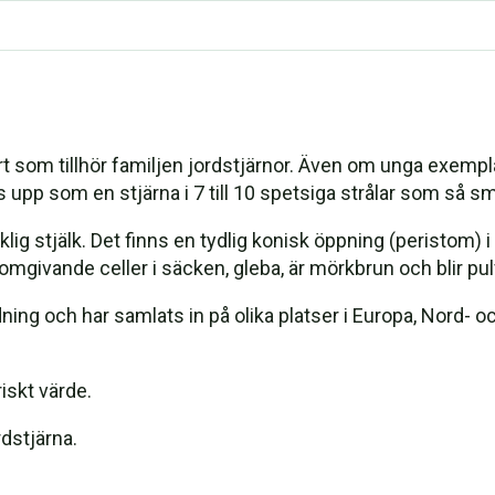
 som tillhör familjen jordstjärnor. Även om unga exempla
s upp som en stjärna i 7 till 10 spetsiga strålar som så s
klig stjälk. Det finns en tydlig konisk öppning (peristom) 
mgivande celler i säcken, gleba, är mörkbrun och blir p
ing och har samlats in på olika platser i Europa, Nord- oc
riskt värde.
dstjärna.