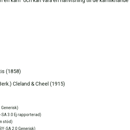
m en kam" och kan vara en hänvisning till de kamliknande
is (1858)
erk.) Cleland & Cheel (1915)
 Generisk)
SA 3.0 Ej rapporterad)
n stöd)
BY-SA 2.0 Generisk)