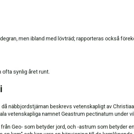
t idegran, men ibland med lövträd; rapporteras också för
ofta synlig året runt.
i
 då näbbjordstjärnan beskrevs vetenskapligt av Christia
la vetenskapliga namnet Geastrum pectinatum under vilk
ån Geo- som betyder jord, och -astrum som betyder en stj