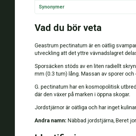
Synonymer
Vad du bör veta
Geastrum pectinatum är en oätlig svampart
utveckling att det yttre vävnadslagret dela
Sporsäcken stöds av en liten radiellt skryn
mm (0.3 tum) lång. Massan av sporer och o
G. pectinatum har en kosmopolitisk utbredn
där den växer på marken i öppna skogar.
Jordstjärnor är oätliga och har inget kulina
Andra namn:
Näbbad jordstjärna, Beret jor