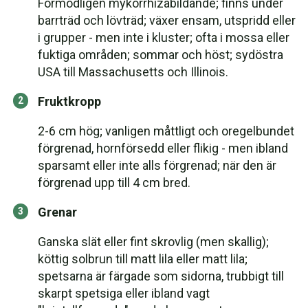
Förmodligen mykorrhizabildande; finns under
barrträd och lövträd; växer ensam, utspridd eller
i grupper - men inte i kluster; ofta i mossa eller
fuktiga områden; sommar och höst; sydöstra
USA till Massachusetts och Illinois.
Fruktkropp
2-6 cm hög; vanligen måttligt och oregelbundet
förgrenad, hornförsedd eller flikig - men ibland
sparsamt eller inte alls förgrenad; när den är
förgrenad upp till 4 cm bred.
Grenar
Ganska slät eller fint skrovlig (men skallig);
köttig solbrun till matt lila eller matt lila;
spetsarna är färgade som sidorna, trubbigt till
skarpt spetsiga eller ibland vagt