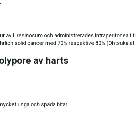
r
r av I. resinosum och administrerades intraperitonealt ti
lich solid cancer med 70% respektive 80% (Ohtsuka et al
olypore av harts
mycket unga och späda bitar