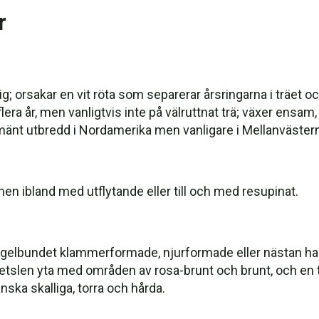
r
ig; orsakar en vit röta som separerar årsringarna i träet 
 flera år, men vanligtvis inte på välruttnat trä; växer ensam,
mänt utbredd i Nordamerika men vanligare i Mellanväster
en ibland med utflytande eller till och med resupinat.
regelbundet klammerformade, njurformade eller nästan ha
etslen yta med områden av rosa-brunt och brunt, och en t
ska skalliga, torra och hårda.