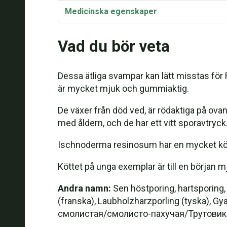
Medicinska egenskaper
Recept: Örtmarinerad polypore av harts
Vad du bör veta
Recept: Buljong på Ischnoderma resinosu
Dessa ätliga svampar kan lätt misstas för
Recept: Konservering av Ischnoderma-s
är mycket mjuk och gummiaktig.
Recept: Ischnoderma resinosum torkat kö
De växer från död ved, är rödaktiga på ova
med åldern, och de har ett vitt sporavtryck
Ischnoderma resinosum har en mycket köttig
Köttet på unga exemplar är till en början
Andra namn:
Sen höstporing, hartsporing,
(franska), Laubholzharzporling (tyska), G
смолистая/смолисто-пахучая/Трутовик смо