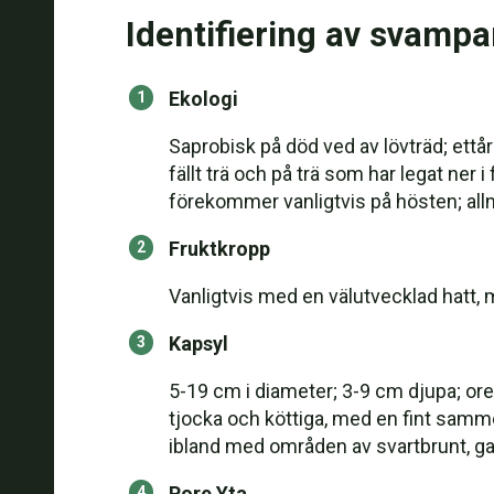
Identifiering av svampa
Ekologi
Saprobisk på död ved av lövträd; ettår
fällt trä och på trä som har legat ner i
förekommer vanligtvis på hösten; all
Fruktkropp
Vanligtvis med en välutvecklad hatt, m
Kapsyl
5-19 cm i diameter; 3-9 cm djupa; o
tjocka och köttiga, med en fint samm
ibland med områden av svartbrunt, gan
Pore Yta