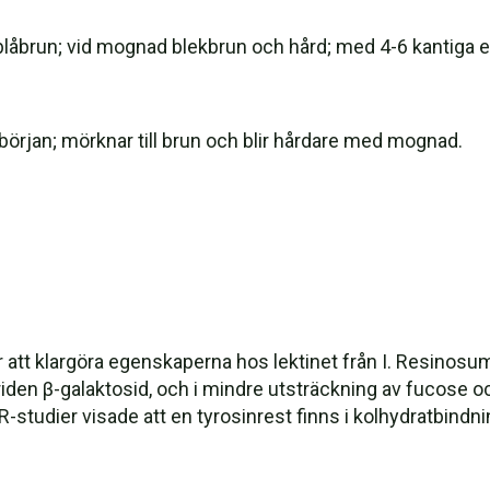
 blåbrun; vid mognad blekbrun och hård; med 4-6 kantiga 
i början; mörknar till brun och blir hårdare med mognad.
att klargöra egenskaperna hos lektinet från I. Resinosum.
den β-galaktosid, och i mindre utsträckning av fucose o
tudier visade att en tyrosinrest finns i kolhydratbindnin