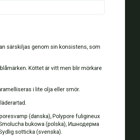
kan särskiljas genom sin konsistens, som
blåmärken. Köttet är vitt men blir mörkare
elliseras i lite olja eller smör.
läderartad.
eporesvamp (danska), Polypore fuligineux
a), Smolucha bukowa (polska), Ишнодерма
dlig sotticka (svenska).