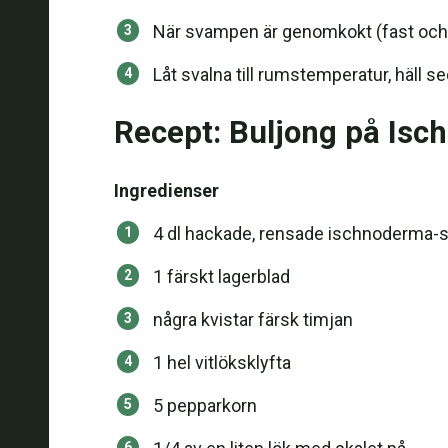
När svampen är genomkokt (fast och 
Låt svalna till rumstemperatur, häll sed
Recept: Buljong på Is
Ingredienser
4 dl hackade, rensade ischnoderma-sv
1 färskt lagerblad
några kvistar färsk timjan
1 hel vitlöksklyfta
5 pepparkorn