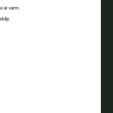
e är varm.
lskåp.