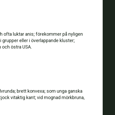
och ofta luktar anis; förekommer på nyligen
 i grupper eller i överlappande kluster;
n och östra USA.
lvrunda; brett konvexa; som unga ganska
jock vitaktig kant; vid mognad mörkbruna,