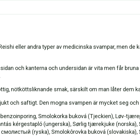
m
 Reishi eller andra typer av medicinska svampar, men de 
vamp
tt
nsidan och kanterna och undersidan är vita men får bruna 
.
, nötköttsliknande smak, särskilt om man låter dem karam
 mjukt och saftigt. Den mogna svampen är mycket seg och 
 benzoinporing, Smolokorka buková (Tjeckien), Løv-tjær
yantás kérgestapló (ungerska), Sørlig tjærekjuke (norsk
листый (ryska), Smolokôrovka buková (slovakiska), Sy