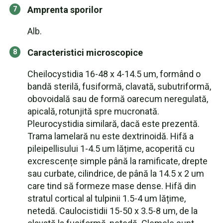
Amprenta sporilor
Alb.
Caracteristici microscopice
Cheilocystidia 16-48 x 4-14.5 um, formând o
bandă sterilă, fusiformă, clavată, subutriformă,
obovoidală sau de formă oarecum neregulată,
apicală, rotunjită spre mucronată.
Pleurocystidia similară, dacă este prezentă.
Trama lamelară nu este dextrinoidă. Hifă a
pileipellisului 1-4.5 um lățime, acoperită cu
excrescențe simple până la ramificate, drepte
sau curbate, cilindrice, de până la 14.5 x 2 um
care tind să formeze mase dense. Hifă din
stratul cortical al tulpinii 1.5-4 um lățime,
netedă. Caulocistidii 15-50 x 3.5-8 um, de la