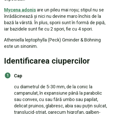
Mycena adonis
are un pileu mai roșu; stipul nu se
înrădăcinează și nici nu devine maro închis de la
bază la vârstă. În plus, sporii sunt în formă de pipă,
iar bazidele sunt fie cu 2 spori, fie cu 4 spori.
Atheniella leptophylla (Peck) Gminder & Böhning
este un sinonim.
Identificarea ciupercilor
Cap
cu diametrul de 5-30 mm, de la conic la
campanulat, în expansiune până la parabolic
sau convex, cu sau fără umbo sau papilat,
delicat pruinos, glabresc, abia sau puțin sulcat,
translucid-striat, oarecum higrofan, galben-