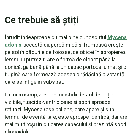
Ce trebuie să știți
Înrudit îndeaproape cu mai bine cunoscutul
Mycena
adonis
, această ciupercă mică și frumoasă crește
pe sol în pădurile de foioase, de obicei în apropierea
lemnului putrezit. Are o formă de clopot până la
conică, galbenă până la un capac portocaliu mat și o
tulpină care formează adesea o rădăcină pivotantă
care se înfige în substrat.
La microscop, are cheilocistidii destul de puțin
vizibile, fusoide-ventricioase și spori aproape
rotunzi. Mycena roseipallens, care apare și sub
lemnul de esență tare, este aproape identică, dar are
mai mult roșu în culoarea capacului și prezintă spori
elipsoidali.