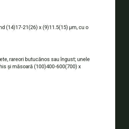
ând (14)17-21(26) x (9)11.5(15) µm, cu o
pete, rareori butucănos sau îngust; unele
închis și măsoară (100)400-600(700) x