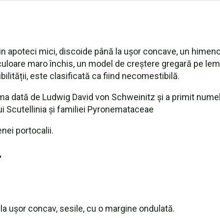
in apoteci mici, discoide până la ușor concave, un himen
culoare maro închis, un model de creștere gregară pe lem
ilității, este clasificată ca fiind necomestibilă.
a dată de Ludwig David von Schweinitz și a primit numele
ui Scutellinia și familiei Pyronemataceae
ei portocalii.
r
la ușor concav, sesile, cu o margine ondulată.