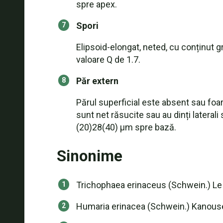
spre apex.
Spori
Elipsoid-elongat, neted, cu conținut 
valoare Q de 1.7.
Păr extern
Părul superficial este absent sau foar
sunt net răsucite sau au dinți lateral
(20)28(40) µm spre bază.
Sinonime
Trichophaea erinaceus (Schwein.) Le
Humaria erinacea (Schwein.) Kanous