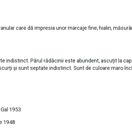
granular care dă impresia unor marcaje fine, hialin, măsur
te indistinct. Părul rădăcinii este abundent, ascuțit la ca
i scurți și sunt septate indistinct. Sunt de culoare maro 
 Gal 1953
e 1948