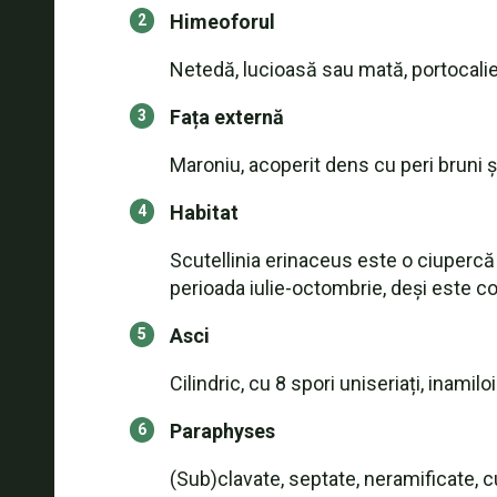
Himeoforul
Netedă, lucioasă sau mată, portocali
Fața externă
Maroniu, acoperit dens cu peri bruni și
Habitat
Scutellinia erinaceus este o ciupercă
perioada iulie-octombrie, deși este co
Asci
Cilindric, cu 8 spori uniseriați, inam
Paraphyses
(Sub)clavate, septate, neramificate, 