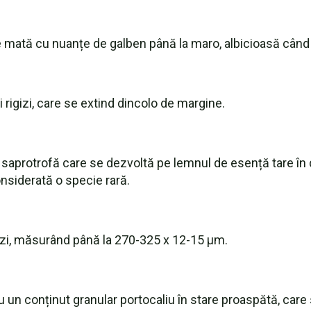
e mată cu nuanțe de galben până la maro, albicioasă când
 rigizi, care se extind dincolo de margine.
 saprotrofă care se dezvoltă pe lemnul de esență tare în 
nsiderată o specie rară.
iloizi, măsurând până la 270-325 x 12-15 µm.
cu un conținut granular portocaliu în stare proaspătă, car