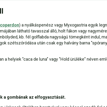
l
lycoperdon
) a nyálkáspenész vagy Myxogastria egyik legn
májában látható tavasszal álló, holt fákon vagy nagymére
mbölyded, kb. fél golflabda nagyságú tömegként indul, maj
magok szétszóródása után csak egy halvány barna "spóran
n a helyiek "caca de luna" vagy "Hold ürüléke" néven eml
k a gombának az elfogyasztását.