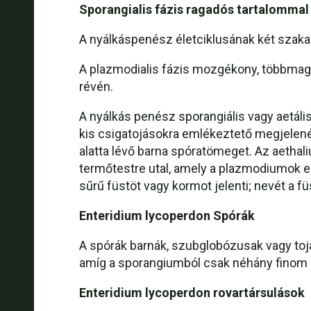
Sporangialis fázis ragadós tartalommal
A nyálkáspenész életciklusának két szak
A plazmodialis fázis mozgékony, többmagv
révén.
A nyálkás penész sporangiális vagy aetá
kis csigatojásokra emlékeztető megjelenés
alatta lévő barna spóratömeget. Az aethal
termőtestre utal, amely a plazmodiumok eg
sűrű füstöt vagy kormot jelenti; nevét a f
Enteridium lycoperdon Spórák
A spórák barnák, szubglobózusak vagy toj
amíg a sporangiumból csak néhány finom 
Enteridium lycoperdon rovartársulások