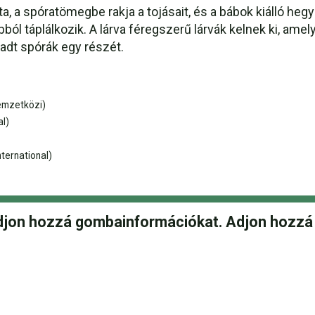
, a spóratömegbe rakja a tojásait, és a bábok kiálló hegyük
bból táplálkozik. A lárva féregszerű lárvák kelnek ki, am
padt spórák egy részét.
emzetközi)
al)
ternational)