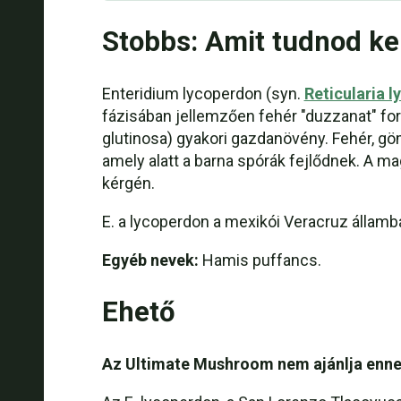
Stobbs: Amit tudnod kel
Enteridium lycoperdon (syn.
Reticularia 
fázisában jellemzően fehér "duzzanat" for
glutinosa) gyakori gazdanövény. Fehér, gö
amely alatt a barna spórák fejlődnek. A 
kérgén.
E. a lycoperdon a mexikói Veracruz államba
Egyéb nevek:
Hamis puffancs.
Ehető
Az Ultimate Mushroom nem ajánlja enne