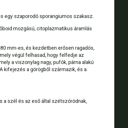
 és egy szaporodó sporangiumos szakasz.
mőboid mozgású, citoplazmatikus áramlás
0-80 mm-es, és kezdetben erősen ragadós,
mely végül felhasad, hogy felfedje az
ely a viszonylag nagy, pufók, párna alakú
A kifejezés a görögből származik, és a
 a szél és az eső által szétszóródnak,