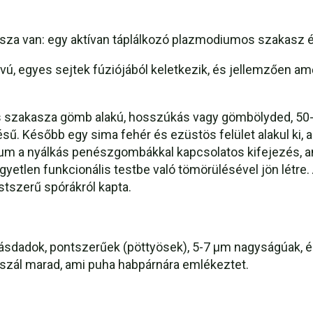
asza van: egy aktívan táplálkozó plazmodiumos szakasz
ú, egyes sejtek fúziójából keletkezik, és jellemzően a
lis szakasza gömb alakú, hosszúkás vagy gömbölyded, 5
ű. Később egy sima fehér és ezüstös felület alakul ki, a
ium a nyálkás penészgombákkal kapcsolatos kifejezés, am
yetlen funkcionális testbe való tömörülésével jön létre. 
üstszerű spórákról kapta.
ásdadok, pontszerűek (pöttyösek), 5-7 µm nagyságúak, és
szál marad, ami puha habpárnára emlékeztet.