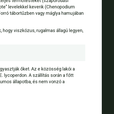
 teljes termőtesteket (szaporodási
zote" levelekkel keverik (Chenopodium
 forró tábortűzben vagy máglya hamujában
, hogy viszkózus, rugalmas állagú legyen,
gyasztják őket. Az e közösség lakói a
. lycoperdon. A szállítás során a főtt
iumos állapotba, és nem vonzó a