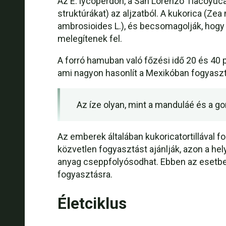
Az E. lycoperdon, a San Lorenzo Tlacoyucan
struktúrákat) az aljzatból. A kukorica (Z
ambrosioides L.), és becsomagolják, hogy
melegítenek fel.
A forró hamuban való főzési idő 20 és 40 
ami nagyon hasonlít a Mexikóban fogyaszto
Az íze olyan, mint a manduláé és a g
Az emberek általában kukoricatortillával 
közvetlen fogyasztást ajánlják, azon a helye
anyag cseppfolyósodhat. Ebben az esetben
fogyasztásra.
Életciklus