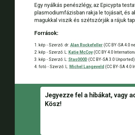
Egy nyálkás penészlégy, az Epicypta testata
plasmodiumfázisban rakja le tojásait, és a
magukkal viszik és szétszórják a rájuk ta
Források:
1. kép - Szerző: dr:
Alan Rockefeller
(CC BY-SA 4.0 n
2. kép - Szerző: L:
Katie McCoy
(CC BY 4.0 Internation
3. kép - Szerző: L:
Stas000D
(CC BY-SA 3.0 Unported)
4. fotó - Szerző: L:
Michel Langeveld
(CC BY-SA 4.0 In