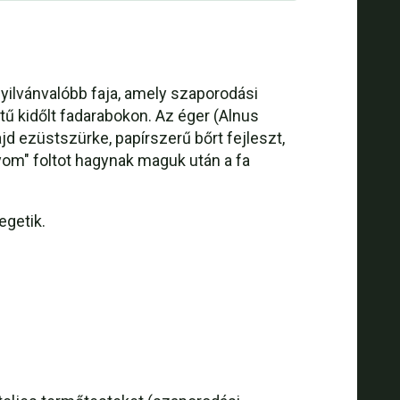
yilvánvalóbb faja, amely szaporodási
tű kidőlt fadarabokon. Az éger (Alnus
d ezüstszürke, papírszerű bőrt fejleszt,
yom" foltot hagynak maguk után a fa
egetik.