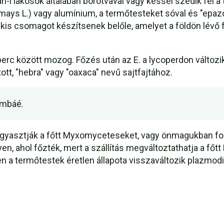
-i lakosok általában borotvával vagy késsel szedik fel a
ea mays L.) vagy alumínium, a termőtesteket sóval és "epa
 kis csomagot készítsenek belőle, amelyet a földön lévő
perc között mozog. Főzés után az E. a lycoperdon változik
tt, "hebra" vagy "oaxaca" nevű sajtfajtához.
ombáé.
fogyasztják a főtt Myxomyceteseket, vagy önmagukban fo
n, ahol főzték, mert a szállítás megváltoztathatja a főtt E
 a termőtestek éretlen állapota visszaváltozik plazmod