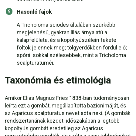
Hasonló fajok
A Tricholoma sciodes általában szürkébb
megjelenésű, gyakran lilás árnyalatú a
kalapfelülete, és a kopoltyúszélein fekete
foltok jelennek meg; tölgyerdőkben fordul elő;
spórái sokkal szélesebbek, mint a Tricholoma
scalpturatuméi.
Taxonómia és etimológia
Amikor Elias Magnus Fries 1838-ban tudományosan
leírta ezt a gombát, megállapította bazionimáját, és
az Agaricus scalpturatus nevet adta neki. (A gombák
rendszertanának kezdeti időszakában a legtöbb
kopoltyús gombát eredetileg az Agaricus
nemzetségbe sorolták, de azóta a nagy többségüket