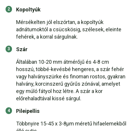
Kopoltyúk
Mérsékelten jól elszórtan, a kopoltyúk
adnátumoktól a csücskösig, szélesek, eleinte
fehérek, a korral sárgulnak.
Szár
Általában 10-20 mm átmérőjű és 4-8 cm
hosszú, többé-kevésbé hengeres, a szár fehér
vagy halványszürke és finoman rostos, gyakran
halvány, korcinszerű gyűrűs zónával, amelyet
egy múló fátyol hoz létre. A szár a kor
előrehaladtával kissé sárgul.
Pileipellis
Többnyire 15-45 x 3-8μm méretű hifaelemekből
álló cutis.