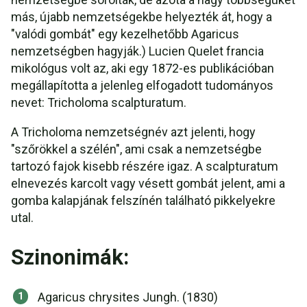
más, újabb nemzetségekbe helyezték át, hogy a
"valódi gombát" egy kezelhetőbb Agaricus
nemzetségben hagyják.) Lucien Quelet francia
mikológus volt az, aki egy 1872-es publikációban
megállapította a jelenleg elfogadott tudományos
nevet: Tricholoma scalpturatum.
A Tricholoma nemzetségnév azt jelenti, hogy
"szőrökkel a szélén", ami csak a nemzetségbe
tartozó fajok kisebb részére igaz. A scalpturatum
elnevezés karcolt vagy vésett gombát jelent, ami a
gomba kalapjának felszínén található pikkelyekre
utal.
Szinonimák:
Agaricus chrysites Jungh. (1830)