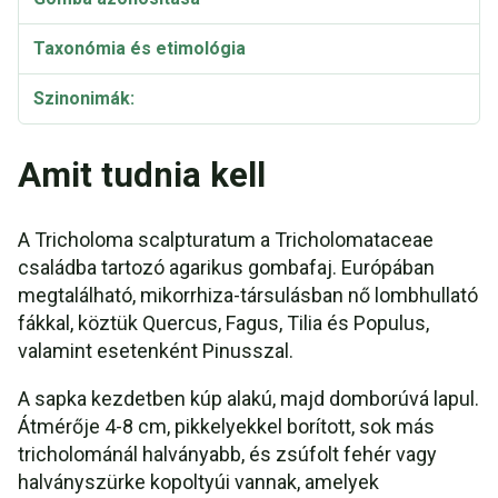
Taxonómia és etimológia
Szinonimák:
Amit tudnia kell
A Tricholoma scalpturatum a Tricholomataceae
családba tartozó agarikus gombafaj. Európában
megtalálható, mikorrhiza-társulásban nő lombhullató
fákkal, köztük Quercus, Fagus, Tilia és Populus,
valamint esetenként Pinusszal.
A sapka kezdetben kúp alakú, majd domborúvá lapul.
Átmérője 4-8 cm, pikkelyekkel borított, sok más
tricholománál halványabb, és zsúfolt fehér vagy
halványszürke kopoltyúi vannak, amelyek