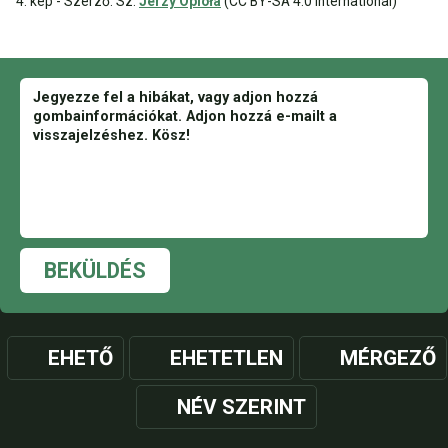
4. kép - Szerző: Sz:
Jerzy Opioła
(CC BY-SA 4.0 International)
BEKÜLDÉS
EHETŐ
EHETETLEN
MÉRGEZŐ
NÉV SZERINT