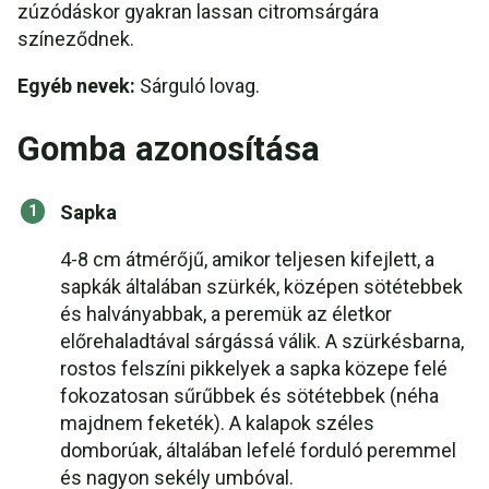
zúzódáskor gyakran lassan citromsárgára
színeződnek.
Egyéb nevek:
Sárguló lovag.
Gomba azonosítása
Sapka
4-8 cm átmérőjű, amikor teljesen kifejlett, a
sapkák általában szürkék, középen sötétebbek
és halványabbak, a peremük az életkor
előrehaladtával sárgássá válik. A szürkésbarna,
rostos felszíni pikkelyek a sapka közepe felé
fokozatosan sűrűbbek és sötétebbek (néha
majdnem feketék). A kalapok széles
domborúak, általában lefelé forduló peremmel
és nagyon sekély umbóval.