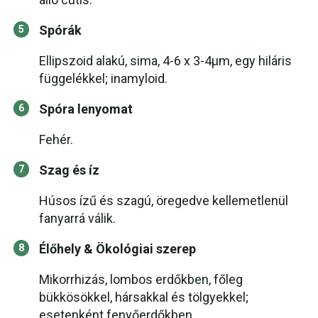
Spórák
Ellipszoid alakú, sima, 4-6 x 3-4μm, egy hiláris
függelékkel; inamyloid.
Spóra lenyomat
Fehér.
Szag és íz
Húsos ízű és szagú, öregedve kellemetlenül
fanyarrá válik.
Élőhely & Ökológiai szerep
Mikorrhizás, lombos erdőkben, főleg
bükkösökkel, hársakkal és tölgyekkel;
esetenként fenyőerdőkben.