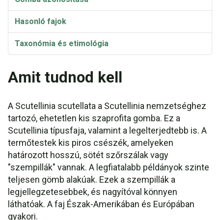
Hasonló fajok
Taxonómia és etimológia
Scutellinia scutellata Karotinoidok
Amit tudnod kell
A Scutellinia scutellata a Scutellinia nemzetséghez
tartozó, ehetetlen kis szaprofita gomba. Ez a
Scutellinia típusfaja, valamint a legelterjedtebb is. A
termőtestek kis piros csészék, amelyeken
határozott hosszú, sötét szőrszálak vagy
"szempillák" vannak. A legfiatalabb példányok szinte
teljesen gömb alakúak. Ezek a szempillák a
legjellegzetesebbek, és nagyítóval könnyen
láthatóak. A faj Észak-Amerikában és Európában
gyakori.