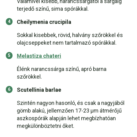
Valamivel kisebb, narancssárgától a sárgáig
terjedő színű, sima spórákkal.
Cheilymenia crucipila
Sokkal kisebbek, rövid, halvány szőrökkel és
olajcseppeket nem tartalmazó spórákkal.
Melastiza chateri
Élénk narancssárga színű, apró barna
szőrökkel.
Scutellinia barlae
Szintén nagyon hasonló, és csak a nagyjából
gömb alakú, jellemzően 17-23 µm átmérőjű
aszkospórák alapján lehet megbízhatóan
megkülönböztetni őket.