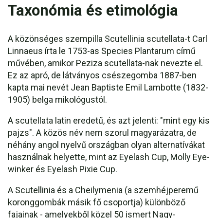
Taxonómia és etimológia
A közönséges szempilla Scutellinia scutellata-t Carl
Linnaeus írta le 1753-as Species Plantarum című
művében, amikor Peziza scutellata-nak nevezte el.
Ez az apró, de látványos csészegomba 1887-ben
kapta mai nevét Jean Baptiste Emil Lambotte (1832-
1905) belga mikológustól.
A scutellata latin eredetű, és azt jelenti: "mint egy kis
pajzs". A közös név nem szorul magyarázatra, de
néhány angol nyelvű országban olyan alternatívákat
használnak helyette, mint az Eyelash Cup, Molly Eye-
winker és Eyelash Pixie Cup.
A Scutellinia és a Cheilymenia (a szemhéjperemű
koronggombák másik fő csoportja) különböző
fajainak - amelyekből közel 50 ismert Nagy-