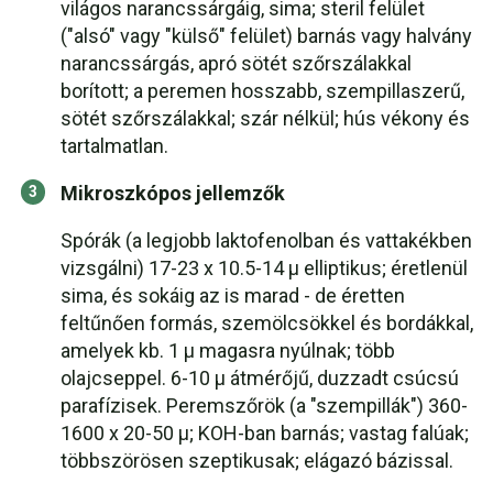
világos narancssárgáig, sima; steril felület
("alsó" vagy "külső" felület) barnás vagy halvány
narancssárgás, apró sötét szőrszálakkal
borított; a peremen hosszabb, szempillaszerű,
sötét szőrszálakkal; szár nélkül; hús vékony és
tartalmatlan.
Mikroszkópos jellemzők
Spórák (a legjobb laktofenolban és vattakékben
vizsgálni) 17-23 x 10.5-14 µ elliptikus; éretlenül
sima, és sokáig az is marad - de éretten
feltűnően formás, szemölcsökkel és bordákkal,
amelyek kb. 1 µ magasra nyúlnak; több
olajcseppel. 6-10 µ átmérőjű, duzzadt csúcsú
parafízisek. Peremszőrök (a "szempillák") 360-
1600 x 20-50 µ; KOH-ban barnás; vastag falúak;
többszörösen szeptikusak; elágazó bázissal.