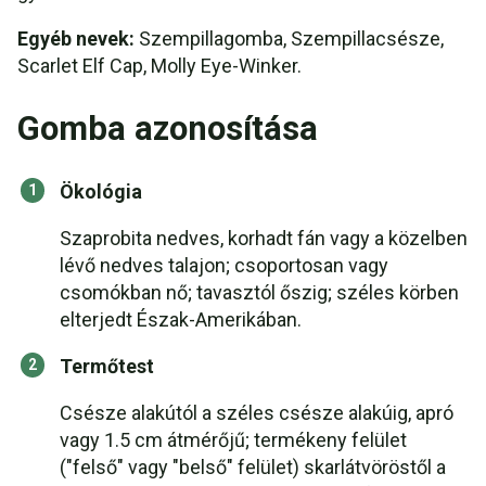
Egyéb nevek:
Szempillagomba, Szempillacsésze,
Scarlet Elf Cap, Molly Eye-Winker.
Gomba azonosítása
Ökológia
Szaprobita nedves, korhadt fán vagy a közelben
lévő nedves talajon; csoportosan vagy
csomókban nő; tavasztól őszig; széles körben
elterjedt Észak-Amerikában.
Termőtest
Csésze alakútól a széles csésze alakúig, apró
vagy 1.5 cm átmérőjű; termékeny felület
("felső" vagy "belső" felület) skarlátvöröstől a