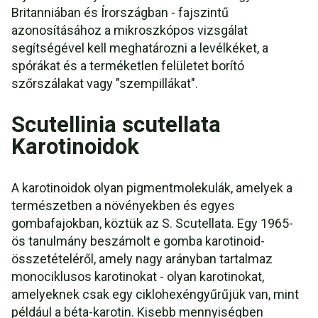
Britanniában és Írországban - fajszintű
azonosításához a mikroszkópos vizsgálat
segítségével kell meghatározni a levélkéket, a
spórákat és a terméketlen felületet borító
szőrszálakat vagy "szempillákat".
Scutellinia scutellata
Karotinoidok
A karotinoidok olyan pigmentmolekulák, amelyek a
természetben a növényekben és egyes
gombafajokban, köztük az S. Scutellata. Egy 1965-
ös tanulmány beszámolt e gomba karotinoid-
összetételéről, amely nagy arányban tartalmaz
monociklusos karotinokat - olyan karotinokat,
amelyeknek csak egy ciklohexéngyűrűjük van, mint
például a béta-karotin. Kisebb mennyiségben