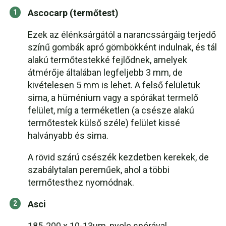
Ascocarp (termőtest)
Ezek az élénksárgától a narancssárgáig terjedő
színű gombák apró gömbökként indulnak, és tál
alakú termőtestekké fejlődnek, amelyek
átmérője általában legfeljebb 3 mm, de
kivételesen 5 mm is lehet. A felső felületük
sima, a hüménium vagy a spórákat termelő
felület, míg a terméketlen (a csésze alakú
termőtestek külső széle) felület kissé
halványabb és sima.
A rövid szárú csészék kezdetben kerekek, de
szabálytalan pereműek, ahol a többi
termőtesthez nyomódnak.
Asci
185-200 x 10-13µm, nyolc spórával