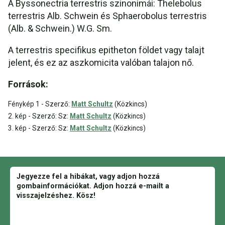
A Byssonectria terrestris szinonimái: Thelebolus
terrestris Alb. Schwein és Sphaerobolus terrestris
(Alb. & Schwein.) W.G. Sm.
A terrestris specifikus epitheton földet vagy talajt
jelent, és ez az aszkomicita valóban talajon nő.
Források:
Fénykép 1 - Szerző:
Matt Schultz
(Közkincs)
2. kép - Szerző: Sz:
Matt Schultz
(Közkincs)
3. kép - Szerző: Sz:
Matt Schultz
(Közkincs)