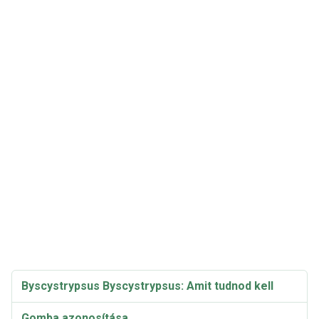
Byscystrypsus Byscystrypsus: Amit tudnod kell
Gomba azonosítása