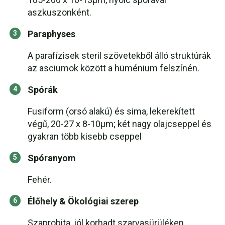
aszkuszonként.
Paraphyses
A parafízisek steril szövetekből álló struktúrák
az asciumok között a hüménium felszínén.
Spórák
Fusiform (orsó alakú) és sima, lekerekített
végű, 20-27 x 8-10μm; két nagy olajcseppel és
gyakran több kisebb cseppel
Spóranyom
Fehér.
Élőhely & Ökológiai szerep
Szaprobita, jól korhadt szarvasürüléken,