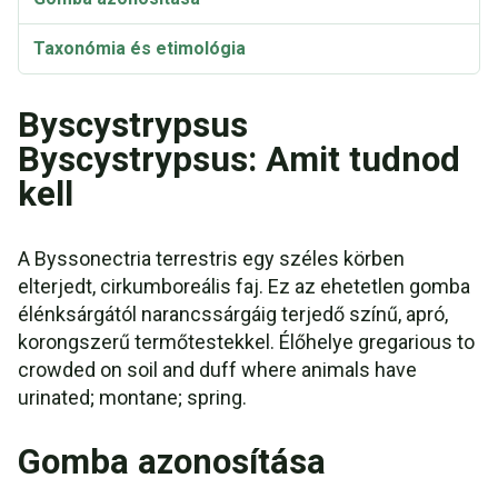
Taxonómia és etimológia
Byscystrypsus
Byscystrypsus: Amit tudnod
kell
A Byssonectria terrestris egy széles körben
elterjedt, cirkumboreális faj. Ez az ehetetlen gomba
élénksárgától narancssárgáig terjedő színű, apró,
korongszerű termőtestekkel. Élőhelye gregarious to
crowded on soil and duff where animals have
urinated; montane; spring.
Gomba azonosítása