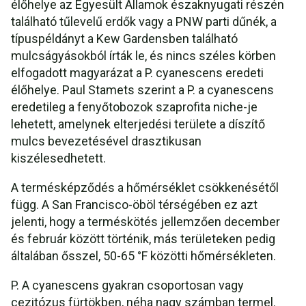
élőhelye az Egyesült Államok északnyugati részén
található tűlevelű erdők vagy a PNW parti dűnék, a
típuspéldányt a Kew Gardensben található
mulcságyásokból írták le, és nincs széles körben
elfogadott magyarázat a P. cyanescens eredeti
élőhelye. Paul Stamets szerint a P. a cyanescens
eredetileg a fenyőtobozok szaprofita niche-je
lehetett, amelynek elterjedési területe a díszítő
mulcs bevezetésével drasztikusan
kiszélesedhetett.
A termésképződés a hőmérséklet csökkenésétől
függ. A San Francisco-öböl térségében ez azt
jelenti, hogy a terméskötés jellemzően december
és február között történik, más területeken pedig
általában ősszel, 50-65 °F közötti hőmérsékleten.
P. A cyanescens gyakran csoportosan vagy
cezitózus fürtökben, néha nagy számban termel.