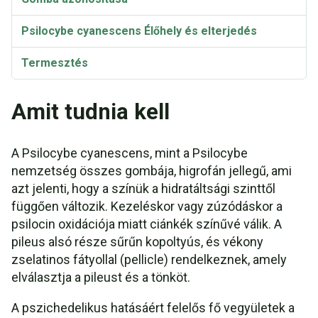
Psilocybe cyanescens Élőhely és elterjedés
Termesztés
Amit tudnia kell
A Psilocybe cyanescens, mint a Psilocybe
nemzetség összes gombája, higrofán jellegű, ami
azt jelenti, hogy a színük a hidratáltsági szinttől
függően változik. Kezeléskor vagy zúzódáskor a
psilocin oxidációja miatt ciánkék színűvé válik. A
pileus alsó része sűrűn kopoltyús, és vékony
zselatinos fátyollal (pellicle) rendelkeznek, amely
elválasztja a pileust és a tönköt.
A pszichedelikus hatásáért felelős fő vegyületek a