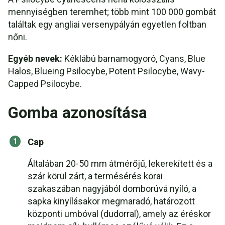
mennyiségben teremhet; több mint 100 000 gombát
találtak egy angliai versenypályán egyetlen foltban
nőni.
Egyéb nevek:
Kéklábú barnamogyoró, Cyans, Blue
Halos, Blueing Psilocybe, Potent Psilocybe, Wavy-
Capped Psilocybe.
Gomba azonosítása
Cap
Általában 20-50 mm átmérőjű, lekerekített és a
szár körül zárt, a termésérés korai
szakaszában nagyjából domborúvá nyíló, a
sapka kinyílásakor megmaradó, határozott
központi umbóval (dudorral), amely az éréskor