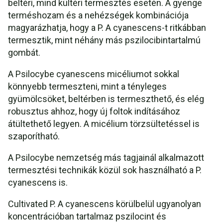
beltéri, mind kültéri termesztés esetén. A gyenge
terméshozam és a nehézségek kombinációja
magyarázhatja, hogy a P. A cyanescens-t ritkábban
termesztik, mint néhány más pszilocibintartalmú
gombát.
A Psilocybe cyanescens micéliumot sokkal
könnyebb termeszteni, mint a tényleges
gyümölcsöket, beltérben is termeszthető, és elég
robusztus ahhoz, hogy új foltok indításához
átültethető legyen. A micélium törzsültetéssel is
szaporítható.
A Psilocybe nemzetség más tagjainál alkalmazott
termesztési technikák közül sok használható a P.
cyanescens is.
Cultivated P. A cyanescens körülbelül ugyanolyan
koncentrációban tartalmaz pszilocint és