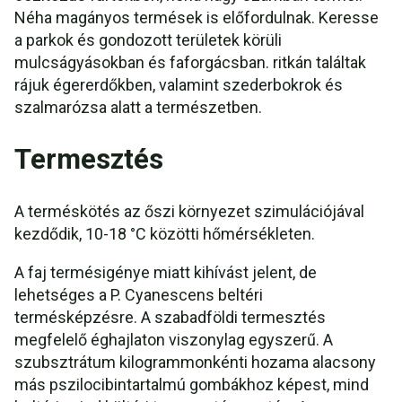
Néha magányos termések is előfordulnak. Keresse
a parkok és gondozott területek körüli
mulcságyásokban és faforgácsban. ritkán találtak
rájuk égererdőkben, valamint szederbokrok és
szalmarózsa alatt a természetben.
Termesztés
A terméskötés az őszi környezet szimulációjával
kezdődik, 10-18 °C közötti hőmérsékleten.
A faj termésigénye miatt kihívást jelent, de
lehetséges a P. Cyanescens beltéri
termésképzésre. A szabadföldi termesztés
megfelelő éghajlaton viszonylag egyszerű. A
szubsztrátum kilogrammonkénti hozama alacsony
más pszilocibintartalmú gombákhoz képest, mind