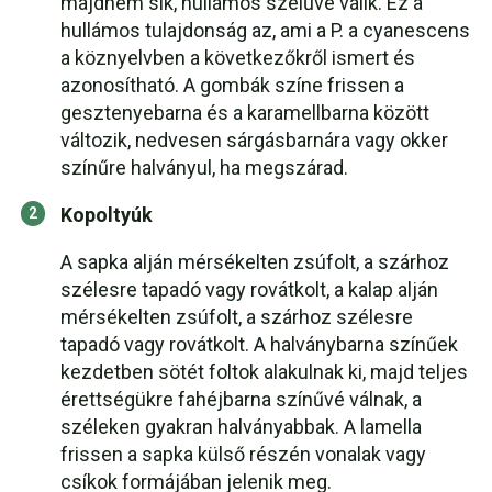
majdnem sík, hullámos szélűvé válik. Ez a
hullámos tulajdonság az, ami a P. a cyanescens
a köznyelvben a következőkről ismert és
azonosítható. A gombák színe frissen a
gesztenyebarna és a karamellbarna között
változik, nedvesen sárgásbarnára vagy okker
színűre halványul, ha megszárad.
Kopoltyúk
A sapka alján mérsékelten zsúfolt, a szárhoz
szélesre tapadó vagy rovátkolt, a kalap alján
mérsékelten zsúfolt, a szárhoz szélesre
tapadó vagy rovátkolt. A halványbarna színűek
kezdetben sötét foltok alakulnak ki, majd teljes
érettségükre fahéjbarna színűvé válnak, a
széleken gyakran halványabbak. A lamella
frissen a sapka külső részén vonalak vagy
csíkok formájában jelenik meg.