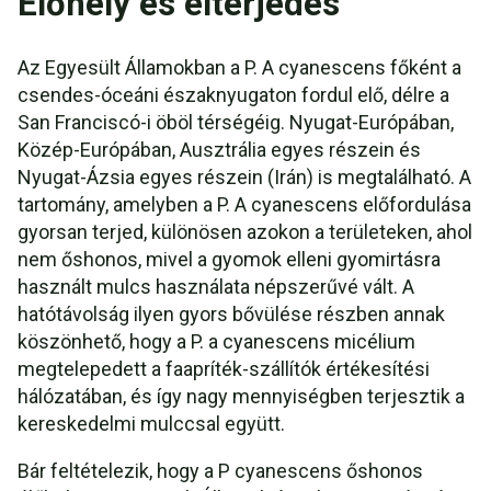
Élőhely és elterjedés
Az Egyesült Államokban a P. A cyanescens főként a
csendes-óceáni északnyugaton fordul elő, délre a
San Franciscó-i öböl térségéig. Nyugat-Európában,
Közép-Európában, Ausztrália egyes részein és
Nyugat-Ázsia egyes részein (Irán) is megtalálható. A
tartomány, amelyben a P. A cyanescens előfordulása
gyorsan terjed, különösen azokon a területeken, ahol
nem őshonos, mivel a gyomok elleni gyomirtásra
használt mulcs használata népszerűvé vált. A
hatótávolság ilyen gyors bővülése részben annak
köszönhető, hogy a P. a cyanescens micélium
megtelepedett a faapríték-szállítók értékesítési
hálózatában, és így nagy mennyiségben terjesztik a
kereskedelmi mulccsal együtt.
Bár feltételezik, hogy a P cyanescens őshonos