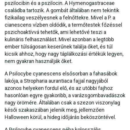
pszilocibin és a pszilocin. A Hymenogastraceae
családba tartozik. A gombát általában nem tekintik
fizikailag veszélyesnek a felnőttekre. Mivel a P. a
cianescens vízben oldódik, a termőtestek főzéssel
pszichoaktívvá tehetők, ami lehetővé teszi a
kulináris felhasználást. Mivel azonban a legtöbb
ember túlságosan keserűnek találja őket, és túl
kicsik ahhoz, hogy nagy táplálkozási értékük legyen,
nem gyakran használják őket.
A Psilocybe cyanescens elsősorban a fahasábok
lakója, a Stropharia aurantiaca fajjal nagyjából
azonos helyeken fordul elő, és az utóbbi fajhoz
hasonlóan egyre gyakoribb, a varázsgombavadászok
nagy örömére. Általában csak a szezon viszonylag
késői szakaszában jelenik meg, jellemzően
Halloween körül, a hideg időjárás beköszöntével.
A Psilocybe cyanescens néha kolosszális