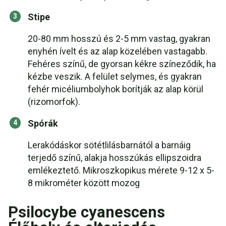
Stipe
20-80 mm hosszú és 2-5 mm vastag, gyakran
enyhén ívelt és az alap közelében vastagabb.
Fehéres színű, de gyorsan kékre színeződik, ha
kézbe veszik. A felület selymes, és gyakran
fehér micéliumbolyhok borítják az alap körül
(rizomorfok).
Spórák
Lerakódáskor sötétlilásbarnától a barnáig
terjedő színű, alakja hosszúkás ellipszoidra
emlékeztető. Mikroszkopikus mérete 9-12 x 5-
8 mikrométer között mozog
Psilocybe cyanescens