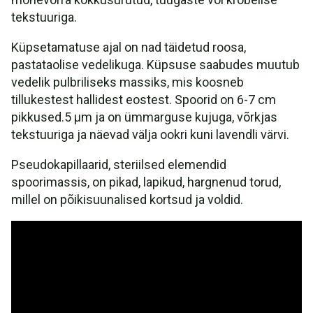
tekstuuriga.
Küpsetamatuse ajal on nad täidetud roosa,
pastataolise vedelikuga. Küpsuse saabudes muutub
vedelik pulbriliseks massiks, mis koosneb
tillukestest hallidest eostest. Spoorid on 6-7 cm
pikkused.5 µm ja on ümmarguse kujuga, võrkjas
tekstuuriga ja näevad välja ookri kuni lavendli värvi.
Pseudokapillaarid, steriilsed elemendid
spoorimassis, on pikad, lapikud, hargnenud torud,
millel on põikisuunalised kortsud ja voldid.