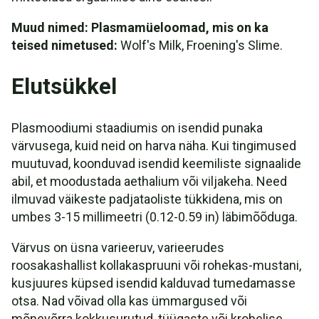
Muud nimed: Plasmamüeloomad, mis on ka
teised nimetused:
Wolf's Milk, Froening's Slime.
Elutsükkel
Plasmoodiumi staadiumis on isendid punaka
värvusega, kuid neid on harva näha. Kui tingimused
muutuvad, koonduvad isendid keemiliste signaalide
abil, et moodustada aethalium või viljakeha. Need
ilmuvad väikeste padjataoliste tükkidena, mis on
umbes 3-15 millimeetri (0.12-0.59 in) läbimõõduga.
Värvus on üsna varieeruv, varieerudes
roosakashallist kollakaspruuni või rohekas-mustani,
kusjuures küpsed isendid kalduvad tumedamasse
otsa. Nad võivad olla kas ümmargused või
mõnevõrra kokkusurutud, tüügaste või krobelise