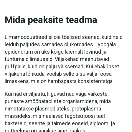
Mida peaksite teadma
Limamoodustised ei ole tõelised seened, kuid neid
leidub paljudes samades olukordades. Lycogala
epidendrum on üks kõige laiemalt levinud ja
tuntumaid limaussid. Viljakehad meenutavad
puffpalle, kuid on palju väiksemad. Kui ebaküpset
viljakeha lõhkuda, voolab selle sisu välja roosa
limaskena, mis on hambapasta konsistentsiga.
Kui nad ei viljastu, liiguvad nad väga väikeste,
punaste amööbataoliste organismidena, mida
nimetatakse plasmodiateks, protoplasma
massideks, mis neelavad fagotsütoosi teel
baktereid, seente ja taimede eoseid, algloomi ja
mitteelusa orgaanilise aine osakesi.