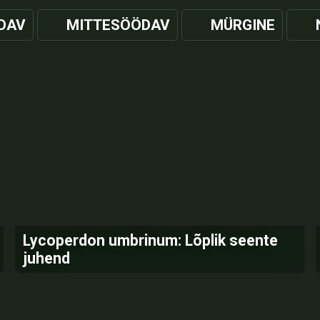
DAV
MITTESÖÖDAV
MÜRGINE
Lycoperdon umbrinum: Lõplik seente
juhend