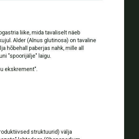
astria liike, mida tavaliselt näeb
jul. Alder (Alnus glutinosa) on tavaline
a hõbehall paberjas nahk, mille all
i "spoorijälje" laigu.
Kuu ekskrement".
roduktiivsed struktuurid) välja