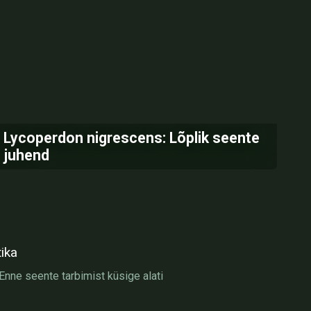
Lycoperdon nigrescens: Lõplik seente
juhend
tika
nne seente tarbimist küsige alati