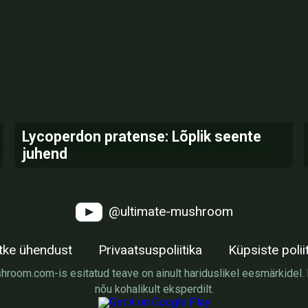
Lycoperdon pratense: Lõplik seente
juhend
@ultimate-mushroom
tke ühendust
Privaatsuspoliitika
Küpsiste polii
oom.com-is esitatud teave on ainult hariduslikel eesmärkidel. E
nõu kohalikult eksperdilt.