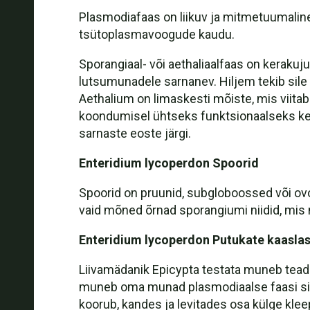
Plasmodiafaas on liikuv ja mitmetuumalin
tsütoplasmavoogude kaudu.
Sporangiaal- või aethaliaalfaas on kerakuju
lutsumunadele sarnanev. Hiljem tekib sile 
Aethalium on limaskesti mõiste, mis viitab
koondumisel ühtseks funktsionaalseks keh
sarnaste eoste järgi.
Enteridium lycoperdon Spoorid
Spoorid on pruunid, subgloboossed või ovoi
vaid mõned õrnad sporangiumi niidid, mis
Enteridium lycoperdon Putukate kaasla
Liivamädanik Epicypta testata muneb teada
muneb oma munad plasmodiaalse faasi sisse
koorub, kandes ja levitades osa külge kle