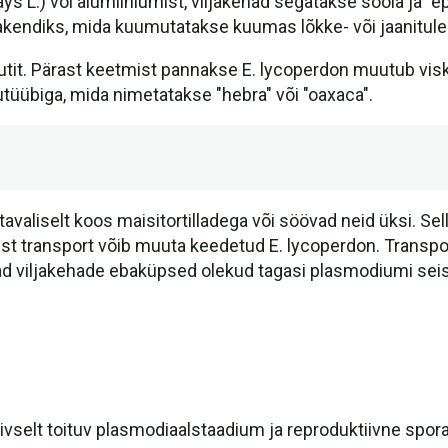
ys L.) või alumiiniumist, viljakehad segatakse soola ja
akendiks, mida kuumutatakse kuumas lõkke- või jaanitule
t. Pärast keetmist pannakse E. lycoperdon muutub visk
tüübiga, mida nimetatakse "hebra" või "oaxaca".
aliselt koos maisitortilladega või söövad neid üksi. Se
st transport võib muuta keedetud E. lycoperdon. Transpor
d viljakehade ebaküpsed olekud tagasi plasmodiumi seisun
iivselt toituv plasmodiaalstaadium ja reproduktiivne spor