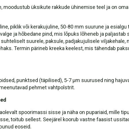
e, moodustub üksikute rakkude ühinemise teel ja on oma 
line, piklik või kerakujuline, 50-80 mm suurune ja esialgu 
valge ja hõbedane pind, mis lõpuks lõheneb ja paljastab s
 suhteliselt suurele, paksule, padjakujulisele viljakeha
aks. Termin pärineb kreeka keelest, mis tähendab paksu 
dsed, punktsed (täpilised), 5-7 µm suurused ning hajuvad
 meenutavad pehmet vahtpolstrit.
sed
olevalt spoorimassi sisse ja näha on pupariaid, mille tip
, toitub sellest. Seejärel koorub vastne faasist ussitao
epunud eoseid.