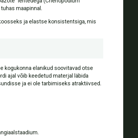
 "epazote" lehtedega (Chenopodium
 tuhas maapinnal.
oosseks ja elastse konsistentsiga, mis
lle kogukonna elanikud soovitavad otse
di ajal võib keedetud materjal läbida
disse ja ei ole tarbimiseks atraktiivsed.
angiaalstaadium.