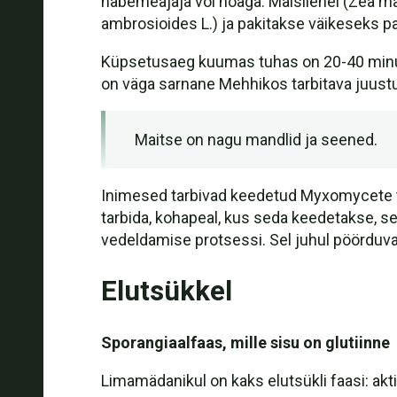
habemeajaja või noaga. Maisilehel (Zea ma
ambrosioides L.) ja pakitakse väikeseks p
Küpsetusaeg kuumas tuhas on 20-40 minuti
on väga sarnane Mehhikos tarbitava juustu
Maitse on nagu mandlid ja seened.
Inimesed tarbivad keedetud Myxomycete tav
tarbida, kohapeal, kus seda keedetakse, se
vedeldamise protsessi. Sel juhul pöörduva
Elutsükkel
Sporangiaalfaas, mille sisu on glutiinne
Limamädanikul on kaks elutsükli faasi: akt