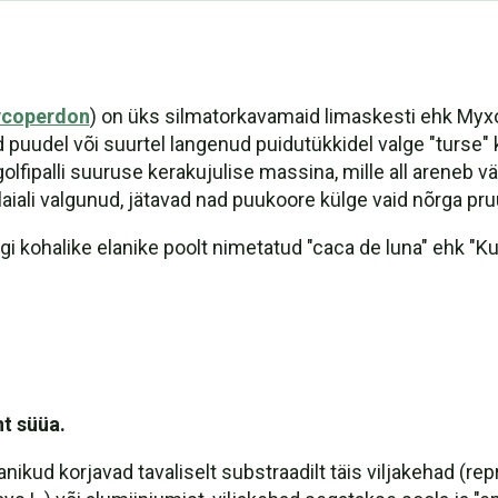
lycoperdon
) on üks silmatorkavamaid limaskesti ehk Myxog
puudel või suurtel langenud puidutükkidel valge "turse" ku
ipalli suuruse kerakujulise massina, mille all areneb välj
ali valgunud, jätavad nad puukoore külge vaid nõrga pruun
gi kohalike elanike poolt nimetatud "caca de luna" ehk "
t süüa.
ikud korjavad tavaliselt substraadilt täis viljakehad (rep