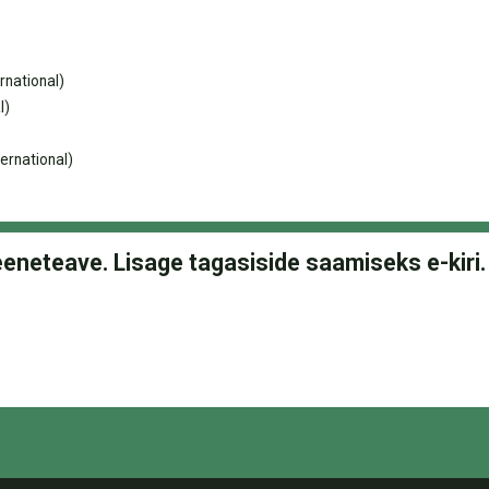
rnational)
l)
ernational)