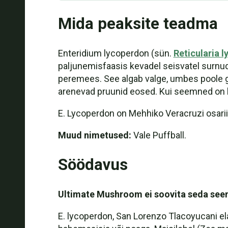
Mida peaksite teadma
Enteridium lycoperdon (sün.
Reticularia 
paljunemisfaasis kevadel seisvatel surnud 
peremees. See algab valge, umbes poole golf
arenevad pruunid eosed. Kui seemned on lai
E. Lycoperdon on Mehhiko Veracruzi osarii
Muud nimetused:
Vale Puffball.
Söödavus
Ultimate Mushroom ei soovita seda seen
E. lycoperdon, San Lorenzo Tlacoyucani elan