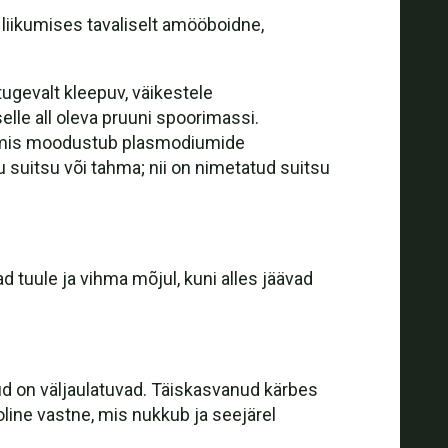
liikumises tavaliselt amööboidne,
tugevalt kleepuv, väikestele
elle all oleva pruuni spoorimassi.
le, mis moodustub plasmodiumide
suitsu või tahma; nii on nimetatud suitsu
 tuule ja vihma mõjul, kuni alles jäävad
ud on väljaulatuvad. Täiskasvanud kärbes
line vastne, mis nukkub ja seejärel