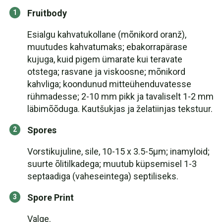
Fruitbody
Esialgu kahvatukollane (mõnikord oranž),
muutudes kahvatumaks; ebakorrapärase
kujuga, kuid pigem ümarate kui teravate
otstega; rasvane ja viskoosne; mõnikord
kahvliga; koondunud mitteühenduvatesse
rühmadesse; 2-10 mm pikk ja tavaliselt 1-2 mm
läbimõõduga. Kautšukjas ja želatiinjas tekstuur.
Spores
Vorstikujuline, sile, 10-15 x 3.5-5µm; inamyloid;
suurte õlitilkadega; muutub küpsemisel 1-3
septaadiga (vaheseintega) septiliseks.
Spore Print
Valge.