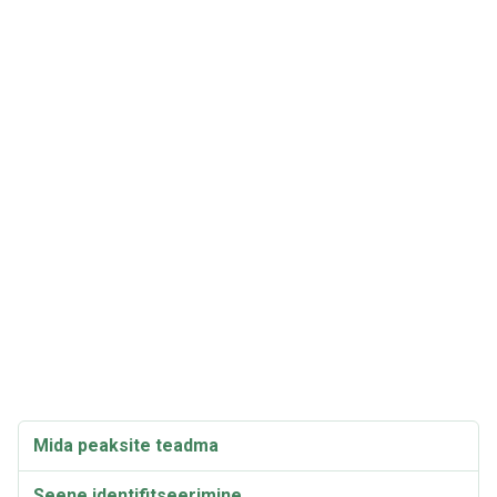
Mida peaksite teadma
Seene identifitseerimine