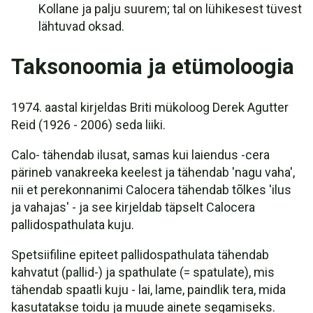
Kollane ja palju suurem; tal on lühikesest tüvest
lähtuvad oksad.
Taksonoomia ja etümoloogia
1974. aastal kirjeldas Briti mükoloog Derek Agutter
Reid (1926 - 2006) seda liiki.
Calo- tähendab ilusat, samas kui laiendus -cera
pärineb vanakreeka keelest ja tähendab 'nagu vaha',
nii et perekonnanimi Calocera tähendab tõlkes 'ilus
ja vahajas' - ja see kirjeldab täpselt Calocera
pallidospathulata kuju.
Spetsiifiline epiteet pallidospathulata tähendab
kahvatut (pallid-) ja spathulate (= spatulate), mis
tähendab spaatli kuju - lai, lame, paindlik tera, mida
kasutatakse toidu ja muude ainete segamiseks.