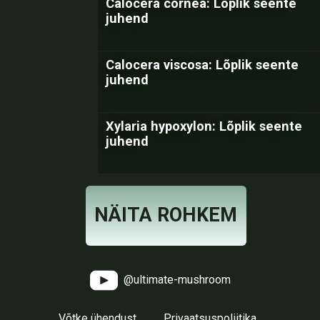
Calocera cornea: Lõplik seente
juhend
Calocera viscosa: Lõplik seente
juhend
Xylaria hypoxylon: Lõplik seente
juhend
NÄITA ROHKEM
@ultimate-mushroom
Võtke ühendust
Privaatsuspoliitika