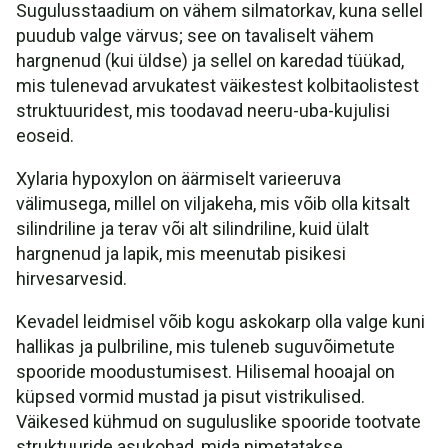
Sugulusstaadium on vähem silmatorkav, kuna sellel
puudub valge värvus; see on tavaliselt vähem
hargnenud (kui üldse) ja sellel on karedad tüükad,
mis tulenevad arvukatest väikestest kolbitaolistest
struktuuridest, mis toodavad neeru-uba-kujulisi
eoseid.
Xylaria hypoxylon on äärmiselt varieeruva
välimusega, millel on viljakeha, mis võib olla kitsalt
silindriline ja terav või alt silindriline, kuid ülalt
hargnenud ja lapik, mis meenutab pisikesi
hirvesarvesid.
Kevadel leidmisel võib kogu askokarp olla valge kuni
hallikas ja pulbriline, mis tuleneb suguvõimetute
spooride moodustumisest. Hilisemal hooajal on
küpsed vormid mustad ja pisut vistrikulised.
Väikesed kühmud on suguluslike spooride tootvate
struktuuride asukohad, mida nimetatakse