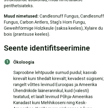
perithetsiateks.
Muud nimetused:
Candlesnuff Fungus, Candlesnuff
Fungus, Carbon Antlers, Stag's Horn Fungu,
Geweihförmige Holzkeule (saksa keeles), Xylaire du
bois (prantsuse keeles).
Seente identifitseerimine
Ökoloogia
Saproobne lehtpuude surnud puidul; kasvab
kirevalt kuni tihedalt kirevalt; kevadest sügiseni;
rangelt võttes levinud Euroopas ja Ameerika
Ühendriikide läänerannikul, kuid (valesti)
teatatud, et laialt levinud Põhja-Ameerikas
Kanadast kuni Mehhikoseni ning Kesk-