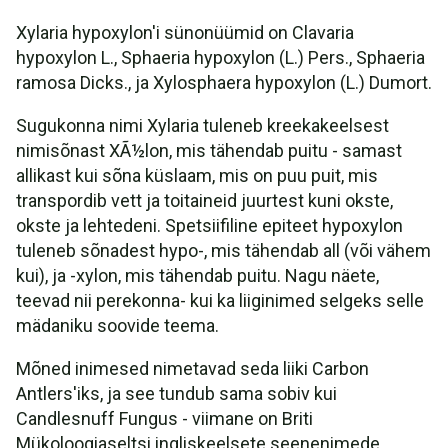
Xylaria hypoxylon'i sünonüümid on Clavaria
hypoxylon L., Sphaeria hypoxylon (L.) Pers., Sphaeria
ramosa Dicks., ja Xylosphaera hypoxylon (L.) Dumort.
Sugukonna nimi Xylaria tuleneb kreekakeelsest
nimisõnast XÃ½lon, mis tähendab puitu - samast
allikast kui sõna küslaam, mis on puu puit, mis
transpordib vett ja toitaineid juurtest kuni okste,
okste ja lehtedeni. Spetsiifiline epiteet hypoxylon
tuleneb sõnadest hypo-, mis tähendab all (või vähem
kui), ja -xylon, mis tähendab puitu. Nagu näete,
teevad nii perekonna- kui ka liiginimed selgeks selle
mädaniku soovide teema.
Mõned inimesed nimetavad seda liiki Carbon
Antlers'iks, ja see tundub sama sobiv kui
Candlesnuff Fungus - viimane on Briti
Mükoloogiaseltsi ingliskeelsete seenenimede