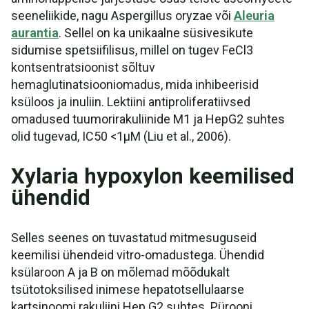
seeneliikide, nagu Aspergillus oryzae või
Aleuria
aurantia
. Sellel on ka unikaalne süsivesikute
sidumise spetsiifilisus, millel on tugev FeCl3
kontsentratsioonist sõltuv
hemaglutinatsiooniomadus, mida inhibeerisid
ksüloos ja inuliin. Lektiini antiproliferatiivsed
omadused tuumorirakuliinide M1 ja HepG2 suhtes
olid tugevad, IC50 <1µM (Liu et al., 2006).
Xylaria hypoxylon keemilised
ühendid
Selles seenes on tuvastatud mitmesuguseid
keemilisi ühendeid vitro-omadustega. Ühendid
ksülaroon A ja B on mõlemad mõõdukalt
tsütotoksilised inimese hepatotsellulaarse
kartsinoomi rakuliini Hep G2 suhtes. Pürooni