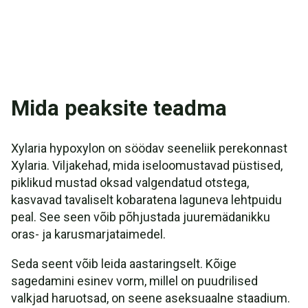
Mida peaksite teadma
Xylaria hypoxylon on söödav seeneliik perekonnast
Xylaria. Viljakehad, mida iseloomustavad püstised,
piklikud mustad oksad valgendatud otstega,
kasvavad tavaliselt kobaratena laguneva lehtpuidu
peal. See seen võib põhjustada juuremädanikku
oras- ja karusmarjataimedel.
Seda seent võib leida aastaringselt. Kõige
sagedamini esinev vorm, millel on puudrilised
valkjad haruotsad, on seene aseksuaalne staadium.