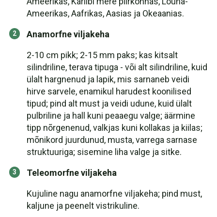
Ameerikas, Kariibi mere piirkonnas, Lõuna-
Ameerikas, Aafrikas, Aasias ja Okeaanias.
Anamorfne viljakeha
2-10 cm pikk; 2-15 mm paks; kas kitsalt
silindriline, terava tipuga - või alt silindriline, kuid
ülalt hargnenud ja lapik, mis sarnaneb veidi
hirve sarvele, enamikul harudest koonilised
tipud; pind alt must ja veidi udune, kuid ülalt
pulbriline ja hall kuni peaaegu valge; äärmine
tipp nõrgenenud, valkjas kuni kollakas ja kiilas;
mõnikord juurdunud, musta, varrega sarnase
struktuuriga; sisemine liha valge ja sitke.
Teleomorfne viljakeha
Kujuline nagu anamorfne viljakeha; pind must,
kaljune ja peenelt vistrikuline.