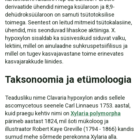
derivaatide ühendid nimega ksülaroon ja 8,9-
dehüdroksüülaroon on samuti tsütotoksilise
toimega. Seentest on leitud mitmeid tsütokalasiine,
ühendid, mis seonduvad lihaskoe aktiiniga. X.
hypoxylon sisaldab ka süsivesikuid siduvat valku,
lektiini, millel on ainulaadne suhkruspetsiifilisus ja
millel on tugev kasvajavastane toime erinevates
kasvajarakkude liinides.
Taksonoomia ja etümoloogia
Teadusliku nime Clavaria hypoxylon andis sellele
ascomycetous seenele Carl Linnaeus 1753. aastal,
kuid praegu kehtiv nimi on
Xylaria polymorpha
pärineb aastast 1824, mil šoti mükoloog ja
illustraator Robert Kaye Greville (1794 - 1866) kandis
surnud mehe sõrmede perekonna Xylaria alla.