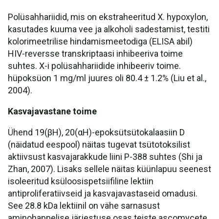
Polüsahhariidid, mis on ekstraheeritud X. hypoxylon,
kasutades kuuma vee ja alkoholi sadestamist, testiti
kolorimeetrilise hindamismeetodiga (ELISA abil)
HIV-reversse transkriptaasi inhibeeriva toime
suhtes. X-i polüsahhariidide inhibeeriv toime.
hüpoksüon 1 mg/ml juures oli 80.4 ± 1.2% (Liu et al.,
2004).
Kasvajavastane toime
Ühend 19(βH), 20(αH)-epoksütsütokalaasiin D
(näidatud eespool) näitas tugevat tsütotoksilist
aktiivsust kasvajarakkude liini P-388 suhtes (Shi ja
Zhan, 2007). Lisaks sellele näitas küünlapuu seenest
isoleeritud ksüloosispetsiifiline lektiin
antiproliferatiivseid ja kasvajavastaseid omadusi.
See 28.8 kDa lektiinil on vähe sarnasust
aminohappelise järjestuse osas teiste ascomycete