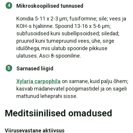
Mikroskoopilised tunnused
Konidia 5-11 x 2-3 µm; fusiformne; sile; vees ja
KOH-s hjaliinne. Spoorid 13-16 x 5-6 µm;
subfusoidsed kuni subellipsoidsed; siledad;
pruunid kuni tumepruunid vees, ühe, sirge
idulõhega, mis ulatub spooride pikkuse
ulatuses. Asci 8-spooniline.
Sarnased liigid
Xylaria carpophila
on sarnane, kuid palju õhem;
kasvab mädanevatel pöögimastidel ja on sageli
mattunud leheprahi sisse.
Meditsiinilised omadused
Viirusevastane aktiivsus