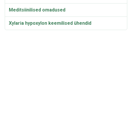
Meditsiinilised omadused
Xylaria hypoxylon keemilised ühendid
Taksonoomia ja etümoloogia