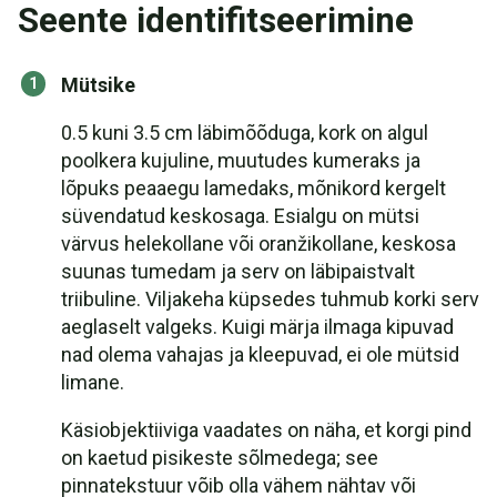
Seente identifitseerimine
Mütsike
0.5 kuni 3.5 cm läbimõõduga, kork on algul
poolkera kujuline, muutudes kumeraks ja
lõpuks peaaegu lamedaks, mõnikord kergelt
süvendatud keskosaga. Esialgu on mütsi
värvus helekollane või oranžikollane, keskosa
suunas tumedam ja serv on läbipaistvalt
triibuline. Viljakeha küpsedes tuhmub korki serv
aeglaselt valgeks. Kuigi märja ilmaga kipuvad
nad olema vahajas ja kleepuvad, ei ole mütsid
limane.
Käsiobjektiiviga vaadates on näha, et korgi pind
on kaetud pisikeste sõlmedega; see
pinnatekstuur võib olla vähem nähtav või