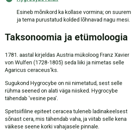
Esineb mõnikord ka kollase vormina; on suurem
ja tema purustatud kolded lõhnavad nagu mesi.
Taksonoomia ja etümoloogia
1781. aastal kirjeldas Austria mükoloog Franz Xavier
von Wulfen (1728-1805) seda liiki ja nimetas selle
Agaricus ceraceus'ks.
Sugukond Hygrocybe on nii nimetatud, sest selle
rühma seened on alati väga niisked. Hygrocybe
tähendab 'vesine pea'.
Spetsiifiline epiteet ceracea tuleneb ladinakeelsest
sõnast cera, mis tähendab vaha, ja viitab selle kena
väikese seene korki vahajasele pinnale.