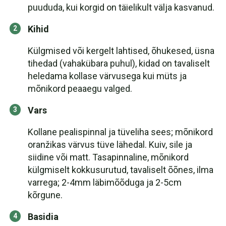
puududa, kui korgid on täielikult välja kasvanud.
Kihid
Külgmised või kergelt lahtised, õhukesed, üsna
tihedad (vahakübara puhul), kidad on tavaliselt
heledama kollase värvusega kui müts ja
mõnikord peaaegu valged.
Vars
Kollane pealispinnal ja tüveliha sees; mõnikord
oranžikas värvus tüve lähedal. Kuiv, sile ja
siidine või matt. Tasapinnaline, mõnikord
külgmiselt kokkusurutud, tavaliselt õõnes, ilma
varrega; 2-4mm läbimõõduga ja 2-5cm
kõrgune.
Basidia