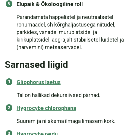
Elupaik & Ökoloogiline roll
Parandamata happelistel ja neutraalsetel
rohumaadel, sh kõrghaljastusega niitudel,
parkides, vanadel muruplatsidel ja
kirikuplatsidel; aeg-ajalt stabiilsetel luidetel ja
(harvemini) metsaservadel.
Sarnased liigid
Gliophorus laetus
Tal on hallikad dekursiivsed pärnad.
Hygrocybe chlorophana
Suurem ja niiskema ilmaga limasem kork.
Hygrocybe reidii