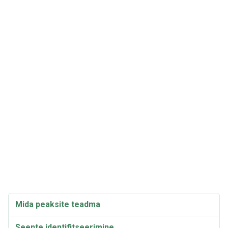
Mida peaksite teadma
Seente identifitseerimine