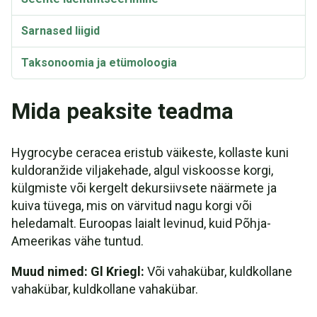
Sarnased liigid
Taksonoomia ja etümoloogia
Sünonüümid
Mida peaksite teadma
Hygrocybe ceracea eristub väikeste, kollaste kuni
kuldoranžide viljakehade, algul viskoosse korgi,
külgmiste või kergelt dekursiivsete näärmete ja
kuiva tüvega, mis on värvitud nagu korgi või
heledamalt. Euroopas laialt levinud, kuid Põhja-
Ameerikas vähe tuntud.
Muud nimed: Gl Kriegl:
Või vahakübar, kuldkollane
vahakübar, kuldkollane vahakübar.