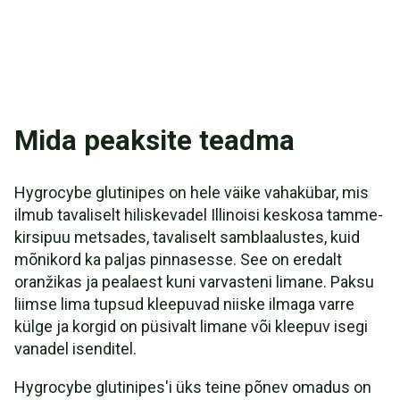
Mida peaksite teadma
Hygrocybe glutinipes on hele väike vahakübar, mis
ilmub tavaliselt hiliskevadel Illinoisi keskosa tamme-
kirsipuu metsades, tavaliselt samblaalustes, kuid
mõnikord ka paljas pinnasesse. See on eredalt
oranžikas ja pealaest kuni varvasteni limane. Paksu
liimse lima tupsud kleepuvad niiske ilmaga varre
külge ja korgid on püsivalt limane või kleepuv isegi
vanadel isenditel.
Hygrocybe glutinipes'i üks teine põnev omadus on