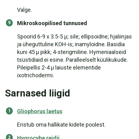
Valge.
Mikroskoopilised tunnused
Spoorid 6-9 x 3.5-5 µ; sile; ellipsoidne; hjaliinjas
ja üheguttuline KOH-is; inamyloidne. Basidia
kuni 45 µ pikk; 4-sterigmiline. Hymeniaalseid
tsüstidiaid ei esine. Paralleelselt küülikukude.
Pileipellis 2-4 µ laiuste elementide
ixotrichodermi.
Sarnased liigid
Gliophorus laetus
Eristub oma hallikate kidete poolest.
Hygrocybe reidii