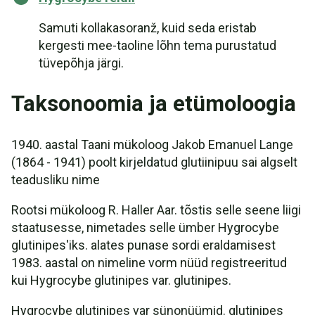
Samuti kollakasoranž, kuid seda eristab
kergesti mee-taoline lõhn tema purustatud
tüvepõhja järgi.
Taksonoomia ja etümoloogia
1940. aastal Taani mükoloog Jakob Emanuel Lange
(1864 - 1941) poolt kirjeldatud glutiinipuu sai algselt
teadusliku nime
Rootsi mükoloog R. Haller Aar. tõstis selle seene liigi
staatusesse, nimetades selle ümber Hygrocybe
glutinipes'iks. alates punase sordi eraldamisest
1983. aastal on nimeline vorm nüüd registreeritud
kui Hygrocybe glutinipes var. glutinipes.
Hygrocybe glutinipes var sünonüümid. glutinipes