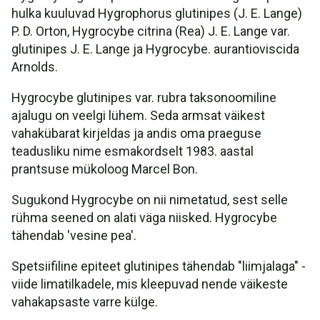
hulka kuuluvad Hygrophorus glutinipes (J. E. Lange)
P. D. Orton, Hygrocybe citrina (Rea) J. E. Lange var.
glutinipes J. E. Lange ja Hygrocybe. aurantioviscida
Arnolds.
Hygrocybe glutinipes var. rubra taksonoomiline
ajalugu on veelgi lühem. Seda armsat väikest
vahakübarat kirjeldas ja andis oma praeguse
teadusliku nime esmakordselt 1983. aastal
prantsuse mükoloog Marcel Bon.
Sugukond Hygrocybe on nii nimetatud, sest selle
rühma seened on alati väga niisked. Hygrocybe
tähendab 'vesine pea'.
Spetsiifiline epiteet glutinipes tähendab "liimjalaga" -
viide limatilkadele, mis kleepuvad nende väikeste
vahakapsaste varre külge.