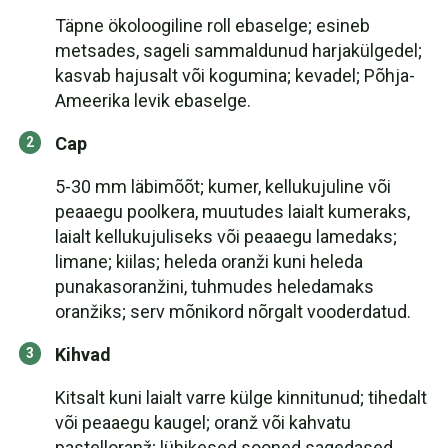
Täpne ökoloogiline roll ebaselge; esineb
metsades, sageli sammaldunud harjakülgedel;
kasvab hajusalt või kogumina; kevadel; Põhja-
Ameerika levik ebaselge.
Cap
5-30 mm läbimõõt; kumer, kellukujuline või
peaaegu poolkera, muutudes laialt kumeraks,
laialt kellukujuliseks või peaaegu lamedaks;
limane; kiilas; heleda oranži kuni heleda
punakasoranžini, tuhmudes heledamaks
oranžiks; serv mõnikord nõrgalt vooderdatud.
Kihvad
Kitsalt kuni laialt varre külge kinnitunud; tihedalt
või peaaegu kaugel; oranž või kahvatu
pastelloranž; lühikesed sooned sagedased.