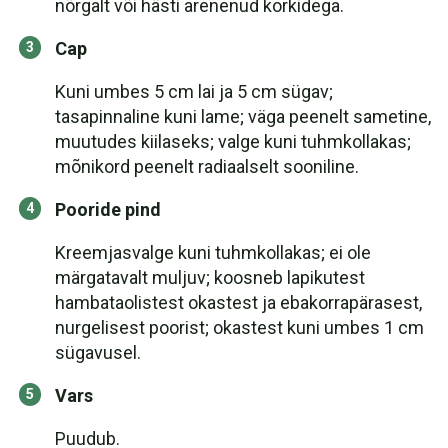
nõrgalt või hästi arenenud korkidega.
Cap
Kuni umbes 5 cm lai ja 5 cm sügav;
tasapinnaline kuni lame; väga peenelt sametine,
muutudes kiilaseks; valge kuni tuhmkollakas;
mõnikord peenelt radiaalselt sooniline.
Pooride pind
Kreemjasvalge kuni tuhmkollakas; ei ole
märgatavalt muljuv; koosneb lapikutest
hambataolistest okastest ja ebakorrapärasest,
nurgelisest poorist; okastest kuni umbes 1 cm
sügavusel.
Vars
Puudub.