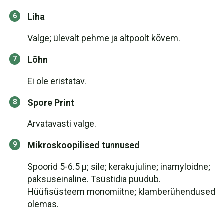
Liha
Valge; ülevalt pehme ja altpoolt kõvem.
Lõhn
Ei ole eristatav.
Spore Print
Arvatavasti valge.
Mikroskoopilised tunnused
Spoorid 5-6.5 µ; sile; kerakujuline; inamyloidne;
paksuseinaline. Tsüstidia puudub.
Hüüfisüsteem monomiitne; klamberühendused
olemas.