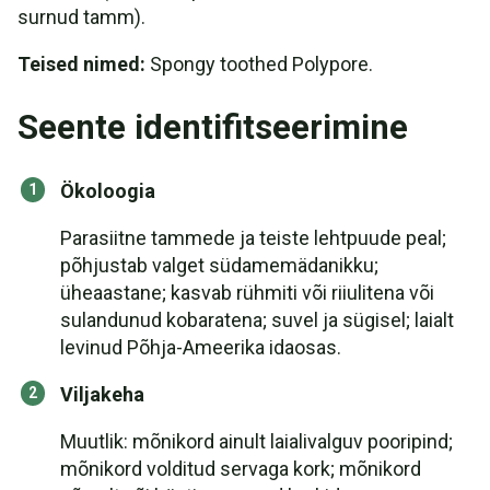
surnud tamm).
Teised nimed:
Spongy toothed Polypore.
Seente identifitseerimine
Ökoloogia
Parasiitne tammede ja teiste lehtpuude peal;
põhjustab valget südamemädanikku;
üheaastane; kasvab rühmiti või riiulitena või
sulandunud kobaratena; suvel ja sügisel; laialt
levinud Põhja-Ameerika idaosas.
Viljakeha
Muutlik: mõnikord ainult laialivalguv pooripind;
mõnikord volditud servaga kork; mõnikord