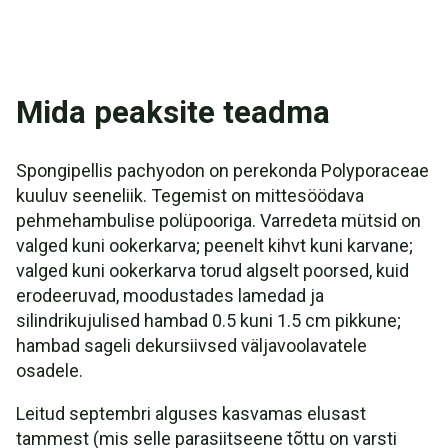
Mida peaksite teadma
Spongipellis pachyodon on perekonda Polyporaceae
kuuluv seeneliik. Tegemist on mittesöödava
pehmehambulise polüpooriga. Varredeta mütsid on
valged kuni ookerkarva; peenelt kihvt kuni karvane;
valged kuni ookerkarva torud algselt poorsed, kuid
erodeeruvad, moodustades lamedad ja
silindrikujulised hambad 0.5 kuni 1.5 cm pikkune;
hambad sageli dekursiivsed väljavoolavatele
osadele.
Leitud septembri alguses kasvamas elusast
tammest (mis selle parasiitseene tõttu on varsti