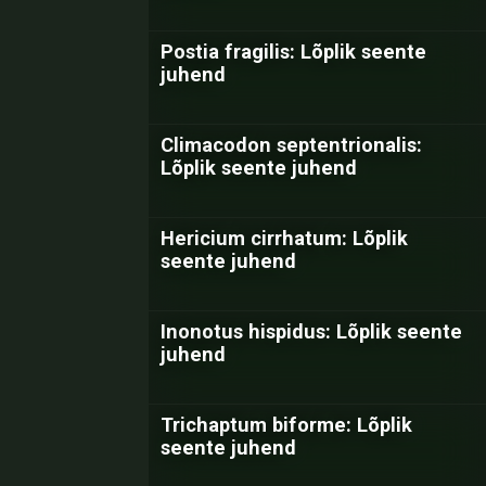
Postia fragilis: Lõplik seente
juhend
Climacodon septentrionalis:
Lõplik seente juhend
Hericium cirrhatum: Lõplik
seente juhend
Inonotus hispidus: Lõplik seente
juhend
Trichaptum biforme: Lõplik
seente juhend