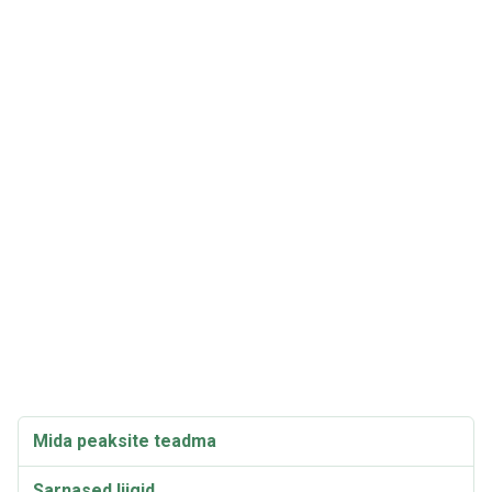
Mida peaksite teadma
Sarnased liigid