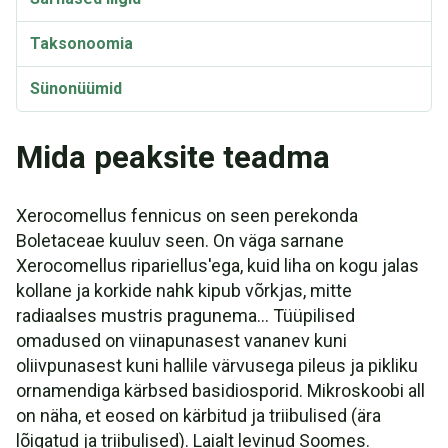
Taksonoomia
Sünonüümid
Mida peaksite teadma
Xerocomellus fennicus on seen perekonda
Boletaceae kuuluv seen. On väga sarnane
Xerocomellus ripariellus'ega, kuid liha on kogu jalas
kollane ja korkide nahk kipub võrkjas, mitte
radiaalses mustris pragunema... Tüüpilised
omadused on viinapunasest vananev kuni
oliivpunasest kuni hallile värvusega pileus ja pikliku
ornamendiga kärbsed basidiosporid. Mikroskoobi all
on näha, et eosed on kärbitud ja triibulised (ära
lõigatud ja triibulised). Laialt levinud Soomes.