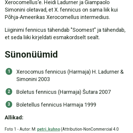
Xerocomellus'e. Heidi Ladurner ja Giampaolo
Simonini oletavad, et X. fennicus on sama liik kui
Põhja-Ameerikas Xerocomellus intermedius.
Liiginimi fennicus tähendab "Soomest" ja tähendab,
et seda liiki kirjeldati esmakordselt sealt.
Sünonüümid
Xerocomus fennicus (Harmaja) H. Ladurner &
Simonini 2003
Boletus fennicus (Harmaja) Šutara 2007
Boletellus fennicus Harmaja 1999
Allikad:
Foto 1 - Autor: M:
petri_kuhno
(Attribution-NonCommercial 4.0