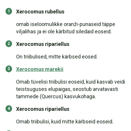
Xerocomus rubellus
omab iseloomulikke oranži-punaseid täppe
viljalihas ja ei ole kärbitud siledaid eoseid.
Xerocomus ripariellus
On triibulised, mitte kärbsed eosed.
Xerocomus marekii
Omab tüvelisi triibulisi eoseid, kuid kasvab veidi
teistsuguses elupaigas, seostub arvatavasti
tammede (Quercus) kasvukohaga.
Xerocomus ripariellus
Omab triibulisi, kuid mitte kärbseid eoseid.