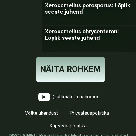
Xerocomellus porosporus: Lõplik
seente juhend
Xerocomellus chrysenteron:
Lõplik seente juhend
NÄITA ROHKEM
@ultimate-mushroom
Võtke ühendust
Privaatsuspoliitika
Küpsiste poliitika
DISCLAIMER:
Kogu Ultimate-Mushroom.com-is esitatud