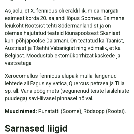
Asjaolu, et X. fennicus oli eraldi liik, mida märgati
esimest korda 20. sajandi lõpus Soomes. Esimene
leiukoht Rootsist tehti Södermanlandist ja on
olemas hajutatud teateid lõunapoolsest Skaniast
kuni põhjapoolse Dalarnani. On teatatud ka Taanist,
Austriast ja Tšehhi Vabariigist ning võimalik, et ka
Belgiast. Moodustab ektomükorrhizat kaskede ja
vastsetega.
Xerocomellus fennicus elupaik mullal langenud
lehtede all Fagus sylvatica, Quercus petraea ja Tilia
sp. all. Vana pöögimets (segunenud teiste laialehiste
puudega) savi-liivasel pinnasel nõlval.
Muud nimed:
Punatatti (Soome), Rödsopp (Rootsi).
Sarnased liigid