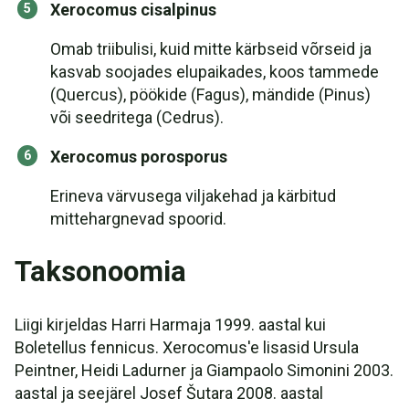
Xerocomus cisalpinus
Omab triibulisi, kuid mitte kärbseid võrseid ja
kasvab soojades elupaikades, koos tammede
(Quercus), pöökide (Fagus), mändide (Pinus)
või seedritega (Cedrus).
Xerocomus porosporus
Erineva värvusega viljakehad ja kärbitud
mittehargnevad spoorid.
Taksonoomia
Liigi kirjeldas Harri Harmaja 1999. aastal kui
Boletellus fennicus. Xerocomus'e lisasid Ursula
Peintner, Heidi Ladurner ja Giampaolo Simonini 2003.
aastal ja seejärel Josef Šutara 2008. aastal