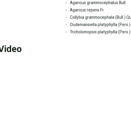
Agaricus grammocephalus Bull.
Agaricus repens Fr.
Collybia grammocephala (Bull.) Qu
Oudemansiella platyphylla (Pers.
Tricholomopsis platyphylla (Pers.)
Video