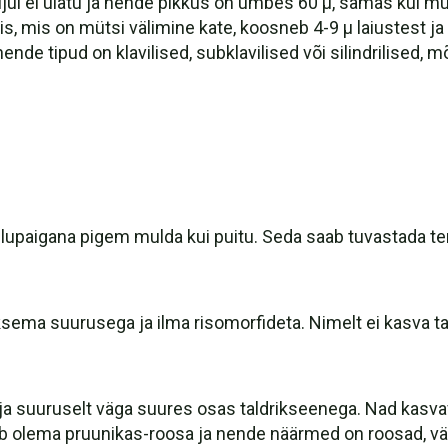
ul ei ulatu ja nende pikkus on umbes 60 µ, samas kui muri
llis, mis on mütsi välimine kate, koosneb 4-9 µ laiustest j
nde tipud on klavilised, subklavilised või silindrilised, 
k elupaigana pigem mulda kui puitu. Seda saab tuvastada t
iksema suurusega ja ilma risomorfideta. Nimelt ei kasva ta
 suuruselt väga suures osas taldrikseenega. Nad kasvavad
pub olema pruunikas-roosa ja nende näärmed on roosad, välj