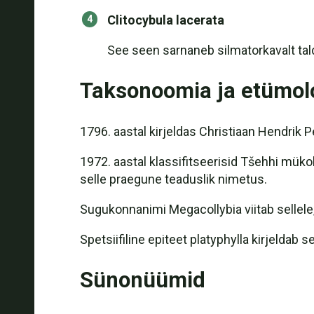
Clitocybula lacerata
See seen sarnaneb silmatorkavalt tal
Taksonoomia ja etümol
1796. aastal kirjeldas Christiaan Hendrik 
1972. aastal klassifitseerisid Tšehhi mük
selle praegune teaduslik nimetus.
Sugukonnanimi Megacollybia viitab sellel
Spetsiifiline epiteet platyphylla kirjeldab s
Sünonüümid