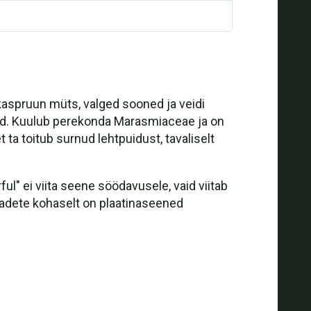
kaspruun müts, valged sooned ja veidi
ed. Kuulub perekonda Marasmiaceae ja on
 ta toitub surnud lehtpuidust, tavaliselt
" ei viita seene söödavusele, vaid viitab
teadete kohaselt on plaatinaseened