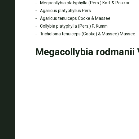
Megacollybia platyphylla (Pers.) Kotl. & Pouzar
Agaricus platyphyllus Pers.
Agaricus tenuiceps Cooke & Massee
Collybia platyphylla (Pers.) P. Kumm.
Tricholoma tenuiceps (Cooke) & Massee) Massee
Megacollybia rodmanii 