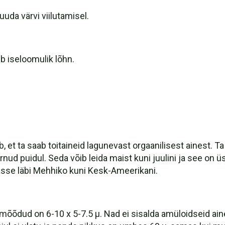
uuda värvi viilutamisel.
 iseloomulik lõhn.
et ta saab toitaineid lagunevast orgaanilisest ainest. Ta 
ud puidul. Seda võib leida maist kuni juulini ja see on üs
nasse läbi Mehhiko kuni Kesk-Ameerikani.
a mõõdud on 6-10 x 5-7.5 µ. Nad ei sisalda amüloidseid ain