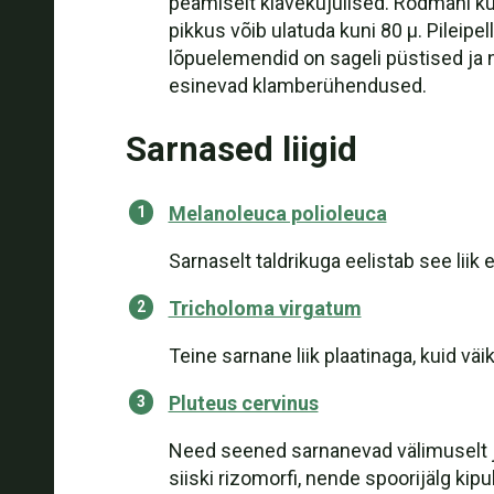
peamiselt klavekujulised. Rodmani kuj
pikkus võib ulatuda kuni 80 µ. Pileipe
lõpuelemendid on sageli püstised ja ne
esinevad klamberühendused.
Sarnased liigid
Melanoleuca polioleuca
Sarnaselt taldrikuga eelistab see lii
Tricholoma virgatum
Teine sarnane liik plaatinaga, kuid vä
Pluteus cervinus
Need seened sarnanevad välimuselt ja
siiski rizomorfi, nende spoorijälg ki