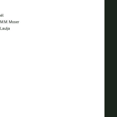
él.
) M.M. Moser
 Laulja