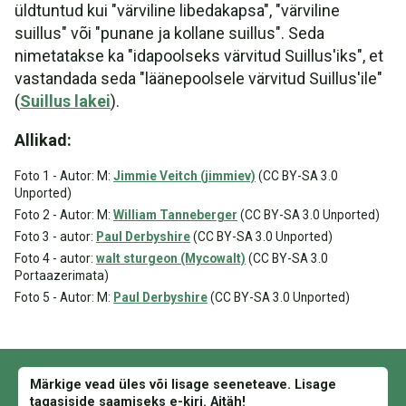
üldtuntud kui "värviline libedakapsa", "värviline
suillus" või "punane ja kollane suillus". Seda
nimetatakse ka "idapoolseks värvitud Suillus'iks", et
vastandada seda "läänepoolsele värvitud Suillus'ile"
(
Suillus lakei
).
Allikad:
Foto 1 - Autor: M:
Jimmie Veitch (jimmiev)
(CC BY-SA 3.0
Unported)
Foto 2 - Autor: M:
William Tanneberger
(CC BY-SA 3.0 Unported)
Foto 3 - autor:
Paul Derbyshire
(CC BY-SA 3.0 Unported)
Foto 4 - autor:
walt sturgeon (Mycowalt)
(CC BY-SA 3.0
Portaazerimata)
Foto 5 - Autor: M:
Paul Derbyshire
(CC BY-SA 3.0 Unported)