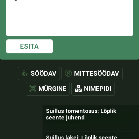
ESITA
SÖÖDAV
MITTESÖÖDAV
MÜRGINE
NIMEPIDI
Suillus tomentosus: Lõplik
seente juhend
Suillus lakei: Lõplik seente