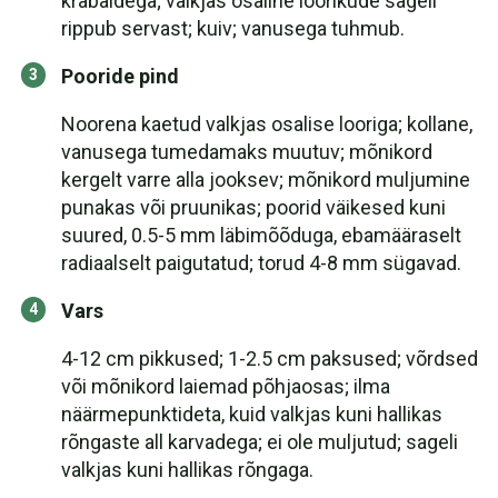
kräbaldega; valkjas osaline loorikude sageli
rippub servast; kuiv; vanusega tuhmub.
Pooride pind
Noorena kaetud valkjas osalise looriga; kollane,
vanusega tumedamaks muutuv; mõnikord
kergelt varre alla jooksev; mõnikord muljumine
punakas või pruunikas; poorid väikesed kuni
suured, 0.5-5 mm läbimõõduga, ebamääraselt
radiaalselt paigutatud; torud 4-8 mm sügavad.
Vars
4-12 cm pikkused; 1-2.5 cm paksused; võrdsed
või mõnikord laiemad põhjaosas; ilma
näärmepunktideta, kuid valkjas kuni hallikas
rõngaste all karvadega; ei ole muljutud; sageli
valkjas kuni hallikas rõngaga.