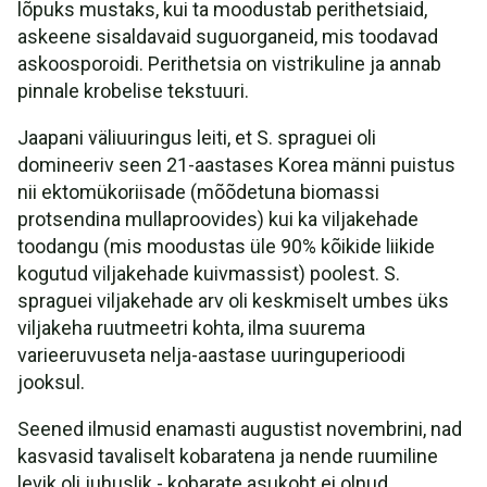
lõpuks mustaks, kui ta moodustab perithetsiaid,
askeene sisaldavaid suguorganeid, mis toodavad
askoosporoidi. Perithetsia on vistrikuline ja annab
pinnale krobelise tekstuuri.
Jaapani väliuuringus leiti, et S. spraguei oli
domineeriv seen 21-aastases Korea männi puistus
nii ektomükoriisade (mõõdetuna biomassi
protsendina mullaproovides) kui ka viljakehade
toodangu (mis moodustas üle 90% kõikide liikide
kogutud viljakehade kuivmassist) poolest. S.
spraguei viljakehade arv oli keskmiselt umbes üks
viljakeha ruutmeetri kohta, ilma suurema
varieeruvuseta nelja-aastase uuringuperioodi
jooksul.
Seened ilmusid enamasti augustist novembrini, nad
kasvasid tavaliselt kobaratena ja nende ruumiline
levik oli juhuslik - kobarate asukoht ei olnud