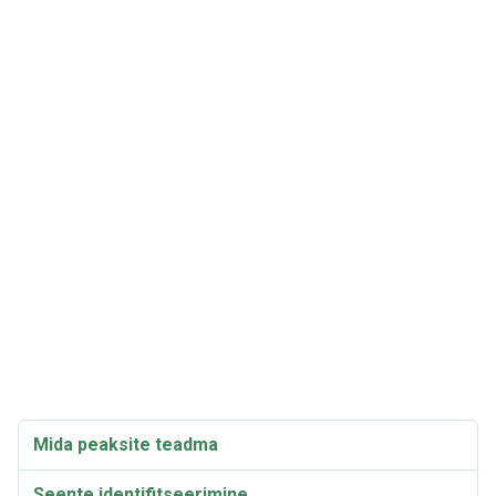
Mida peaksite teadma
Seente identifitseerimine