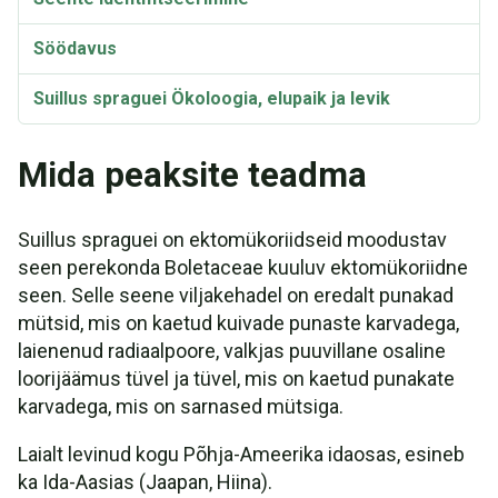
Söödavus
Suillus spraguei Ökoloogia, elupaik ja levik
Taksonoomia ja etümoloogia
Mida peaksite teadma
Suillus spraguei on ektomükoriidseid moodustav
seen perekonda Boletaceae kuuluv ektomükoriidne
seen. Selle seene viljakehadel on eredalt punakad
mütsid, mis on kaetud kuivade punaste karvadega,
laienenud radiaalpoore, valkjas puuvillane osaline
loorijäämus tüvel ja tüvel, mis on kaetud punakate
karvadega, mis on sarnased mütsiga.
Laialt levinud kogu Põhja-Ameerika idaosas, esineb
ka Ida-Aasias (Jaapan, Hiina).