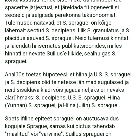
spacerite järjestusi, et järeldada fülogeneetilisi
seoseid ja selgitada perekonna taksonoomiat.
Tulemused näitavad, et S. spraguei on kõige
lähemalt seotud S. decipiens. Liik S. granulatus ja S.
placidus asuvad S. spraguei. Neid tulemusi kinnitati
ja laiendati hilisemates publikatsioonides, milles
hinnati erinevate Suillus'e liikide, sealhulgas S.
spraguei.
Analüüs toetas hüpoteesi, et hiina ja U.S. S. spraguei
ja S. decipiens olid teineteise lähimad sugulased ja
neid sisaldava kladi võis jagada neljaks erinevaks
alarühmaks: S. decipiens, U.S. S. spraguei, Hiina
(Yunnan) S. spraguei, ja Hiina (Jilin) S. spraguei.
Spetsiifiline epiteet spraguei on austusavaldus
kogujale Sprague, samas kui pictus tähendab
"maalitud" või "värviline". Suillus spraguei on