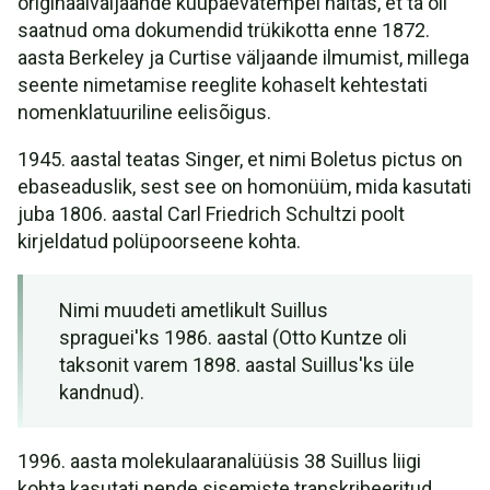
originaalväljaande kuupäevatempel näitas, et ta oli
saatnud oma dokumendid trükikotta enne 1872.
aasta Berkeley ja Curtise väljaande ilmumist, millega
seente nimetamise reeglite kohaselt kehtestati
nomenklatuuriline eelisõigus.
1945. aastal teatas Singer, et nimi Boletus pictus on
ebaseaduslik, sest see on homonüüm, mida kasutati
juba 1806. aastal Carl Friedrich Schultzi poolt
kirjeldatud polüpoorseene kohta.
Nimi muudeti ametlikult Suillus
spraguei'ks 1986. aastal (Otto Kuntze oli
taksonit varem 1898. aastal Suillus'ks üle
kandnud).
1996. aasta molekulaaranalüüsis 38 Suillus liigi
kohta kasutati nende sisemiste transkribeeritud