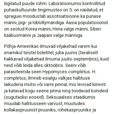
liigitatud puude rühm. Laboratooriumis kontrollitud
puhaskultuuride tingimustes on S. on näidatud, et
spraguei moodustab assotsiatsioone ka punase
männi, pigi- ja loblollymändiga. Aasia populatsioonid
on seotud Korea männi, Hiina valge männi, Siberi
kääbusmänni ja Jaapani valge männiga.
Põhja-Ameerikas ilmuvad viljakehad varem kui
enamikul teistel boletitel, juba juunis (tavaliselt
hakkavad viljakehad ilmuma juulis-septembris), kuid
neid võib leida alles oktoobris. Seeni võib
parasiteerida seen Hypomyces completus. H.
completus, ilmneb esialgu valkjas hallituse
laikudena mütsi või varre pinnal, mis levivad kiiresti
ja katavad kogu seene pinna ning toodavad konideid
(sugutaolisi eoseid). Seksuaalses staadiumis
muudab hallitusseen värvust, muutudes
kollakaspruunist pruuniks, rohekaspruuniks ja