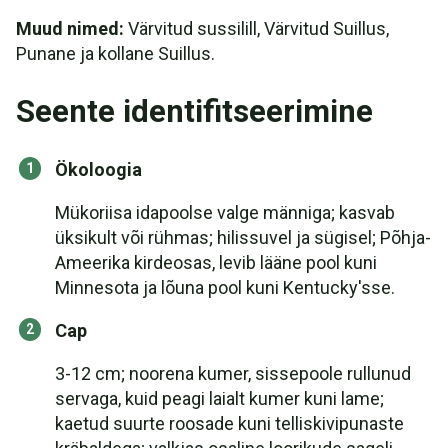
Muud nimed:
Värvitud sussilill, Värvitud Suillus,
Punane ja kollane Suillus.
Seente identifitseerimine
Ökoloogia
Mükoriisa idapoolse valge männiga; kasvab
üksikult või rühmas; hilissuvel ja sügisel; Põhja-
Ameerika kirdeosas, levib lääne pool kuni
Minnesota ja lõuna pool kuni Kentucky'sse.
Cap
3-12 cm; noorena kumer, sissepoole rullunud
servaga, kuid peagi laialt kumer kuni lame;
kaetud suurte roosade kuni telliskivipunaste