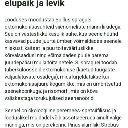
elupaik ja levik
Looduses moodustab Suillus spraguei
ektomükoriisasuhteid viienõmeliste männi liikidega.
See on vastastikku kasulik suhe, kus seene hüüfid
kasvavad puude juurte ümber, võimaldades seenele
niiskust, kaitset ja puu toiteväärtuslikke
kõrvalsaadusi ning võimaldades puule parema
juurdepääsu mulla toitainetele. S. spraguei toodab
tuberkuloosseid ektomükoriise (kaetud tüügaste
väljaulatuvate osadega), mida kirjeldatakse kui
ektomükoriisajuure kogumikke, mis on ümbritsetud
seenekoorikuga, ja risomorfi, mis on kõva
väliskestaga torukujulised seenenöörid.
Seenel on ökoloogiline peremees-spetsiifilisus ja
looduslikel muldadel võib assotsieeruda ainult valge
männiga, mis on perekonna Pinus alamliiki Strobus