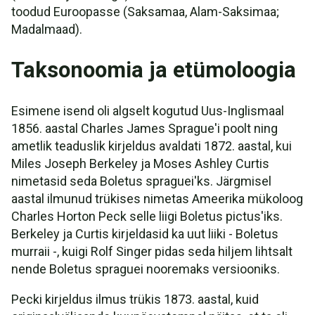
toodud Euroopasse (Saksamaa, Alam-Saksimaa;
Madalmaad).
Taksonoomia ja etümoloogia
Esimene isend oli algselt kogutud Uus-Inglismaal
1856. aastal Charles James Sprague'i poolt ning
ametlik teaduslik kirjeldus avaldati 1872. aastal, kui
Miles Joseph Berkeley ja Moses Ashley Curtis
nimetasid seda Boletus spraguei'ks. Järgmisel
aastal ilmunud trükises nimetas Ameerika mükoloog
Charles Horton Peck selle liigi Boletus pictus'iks.
Berkeley ja Curtis kirjeldasid ka uut liiki - Boletus
murraii -, kuigi Rolf Singer pidas seda hiljem lihtsalt
nende Boletus spraguei nooremaks versiooniks.
Pecki kirjeldus ilmus trükis 1873. aastal, kuid