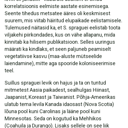
korrelatsioonis eelmiste aastate esinemisega.
Seente tihedus metsatee ääres oli keskmisest
suurem, mis viitab häiritud elupaikade eelistamisele.
Tulemused näitasid ka, et S. spraguei eelistab toota
viljakehi piirkondades, kus on vähe allapanu, mida
kinnitab ka hilisem publikatsioon. Selles uuringus
määrati ka kindlaks, et seen paljuneb peamiselt
vegetatiivse kasvu (maa-aluste mütseelide
laiendamine), mitte aga spooride koloniseerimise
teel.
Suillus spraguei levik on hajus ja ta on tuntud
mitmetest Aasia paikadest, sealhulgas Hiinast,
Jaapanist, Koreast ja Taiwanist. Põhja-Ameerikas
ulatub tema levila Kanada idaosast (Nova Scotia)
lõuna pool kuni Carolinas ja lääne pool kuni
Minnesotas. Seda on kogutud ka Mehhikos
(Coahuila ja Durango). Lisaks sellele on see liik