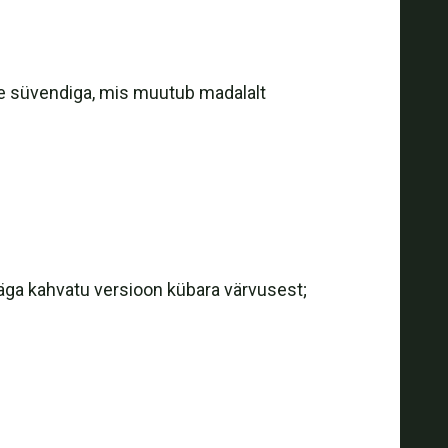
kse süvendiga, mis muutub madalalt
väga kahvatu versioon kübara värvusest;