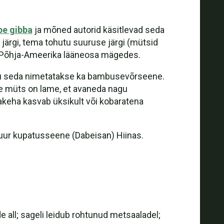
be gibba
ja mõned autorid käsitlevad seda
järgi, tema tohutu suuruse järgi (mütsid
sub Põhja-Ameerika lääneosa mägedes.
tõttu seda nimetatakse ka bambusevõrseene.
le müts on lame, et avaneda nagu
ljakeha kasvab üksikult või kobaratena
uur kupatusseene (Dabeisan) Hiinas.
 all; sageli leidub rohtunud metsaaladel;