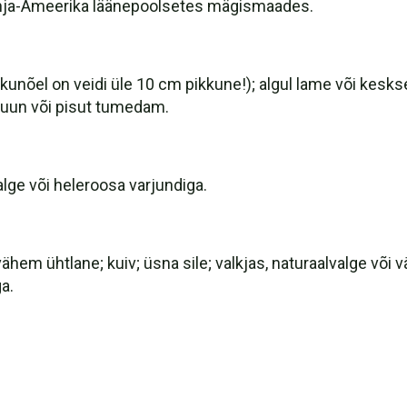
õhja-Ameerika läänepoolsetes mägismaades.
askunõel on veidi üle 10 cm pikkune!); algul lame või kes
pruun või pisut tumedam.
lge või heleroosa varjundiga.
hem ühtlane; kuiv; üsna sile; valkjas, naturaalvalge või 
a.