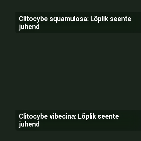
Clitocybe squamulosa: Lõplik seente
juhend
Clitocybe vibecina: Lõplik seente
juhend