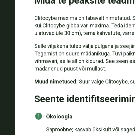
Mida te peaksite tead
Clitocybe maxima on tabavalt nimetatud
kui Clitocybe gibba var. maxima. Teda iden
ulatuvad üle 30 cm), tema kahvatute, varre
Selle viljakeha tuleb välja pulgana ja see
Tegemist on suure mädanikuga. Tüvi paikne
vihmavari, selle all on kidurad. See seen e
mädanenud puust või mullast.
Muud nimetused:
Suur valge Clitocybe, 
Seente identifitseerimi
Ökoloogia
Saproobne; kasvab üksikult või saged