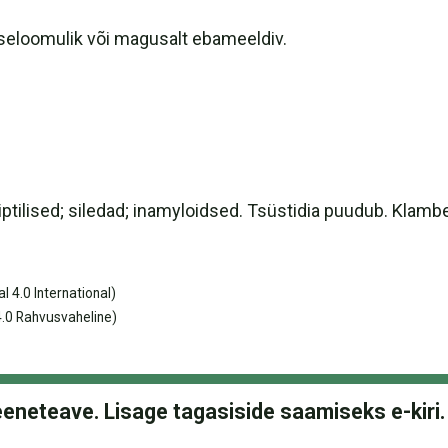
 iseloomulik või magusalt ebameeldiv.
iptilised; siledad; inamyloidsed. Tsüstidia puudub. Kla
 4.0 International)
.0 Rahvusvaheline)