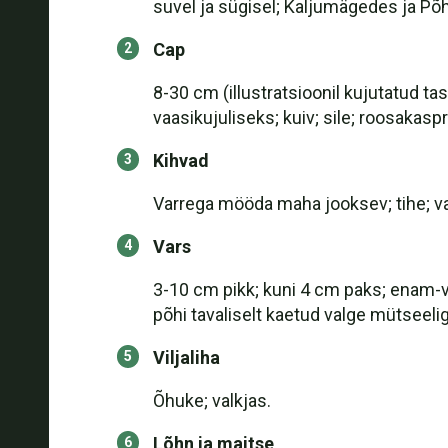
suvel ja sügisel; Kaljumägedes ja P
Cap
8-30 cm (illustratsioonil kujutatud t
vaasikujuliseks; kuiv; sile; roosakas
Kihvad
Varrega mööda maha jooksev; tihe; va
Vars
3-10 cm pikk; kuni 4 cm paks; enam-vä
põhi tavaliselt kaetud valge mütseelig
Viljaliha
Õhuke; valkjas.
Lõhn ja maitse