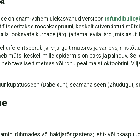
ma
. See on enam-vähem ülekasvanud versioon
Infundibulicy
tifitseeritakse roosakaspruuni, keskelt süvendatud mütsi 
 alla jooksvate kurnade järgi ja tema levila järgi, mis a
järel diferentseerub järk-järgult mütsiks ja varreks, mis
b mütsi keskel, mille epidermis on paks ja painduv. Sel
sineb tavaliselt metsas või rohu peal maist oktoobrini. Vi
suur kupatusseen (Dabeixun), seamaha seen (Zhudugu), s
ne
amini rühmades või haldjarõngastena; leht- või okaspuude