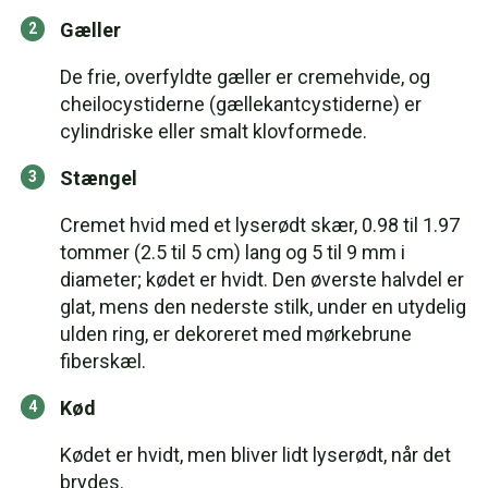
Gæller
De frie, overfyldte gæller er cremehvide, og
cheilocystiderne (gællekantcystiderne) er
cylindriske eller smalt klovformede.
Stængel
Cremet hvid med et lyserødt skær, 0.98 til 1.97
tommer (2.5 til 5 cm) lang og 5 til 9 mm i
diameter; kødet er hvidt. Den øverste halvdel er
glat, mens den nederste stilk, under en utydelig
ulden ring, er dekoreret med mørkebrune
fiberskæl.
Kød
Kødet er hvidt, men bliver lidt lyserødt, når det
brydes.