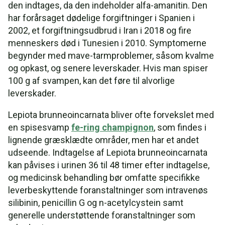
den indtages, da den indeholder alfa-amanitin. Den
har forårsaget dødelige forgiftninger i Spanien i
2002, et forgiftningsudbrud i Iran i 2018 og fire
menneskers død i Tunesien i 2010. Symptomerne
begynder med mave-tarmproblemer, såsom kvalme
og opkast, og senere leverskader. Hvis man spiser
100 g af svampen, kan det føre til alvorlige
leverskader.
Lepiota brunneoincarnata bliver ofte forvekslet med
en spisesvamp
fe-ring champignon
, som findes i
lignende græsklædte områder, men har et andet
udseende. Indtagelse af Lepiota brunneoincarnata
kan påvises i urinen 36 til 48 timer efter indtagelse,
og medicinsk behandling bør omfatte specifikke
leverbeskyttende foranstaltninger som intravenøs
silibinin, penicillin G og n-acetylcystein samt
generelle understøttende foranstaltninger som