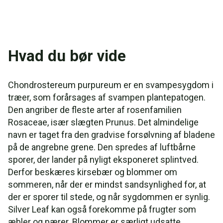
Hvad du bør vide
Chondrostereum purpureum er en svampesygdom i
træer, som forårsages af svampen plantepatogen.
Den angriber de fleste arter af rosenfamilien
Rosaceae, især slægten Prunus. Det almindelige
navn er taget fra den gradvise forsølvning af bladene
på de angrebne grene. Den spredes af luftbårne
sporer, der lander på nyligt eksponeret splintved.
Derfor beskæres kirsebær og blommer om
sommeren, når der er mindst sandsynlighed for, at
der er sporer til stede, og når sygdommen er synlig.
Silver Leaf kan også forekomme på frugter som
æbler og pærer. Blommer er særligt udsatte.