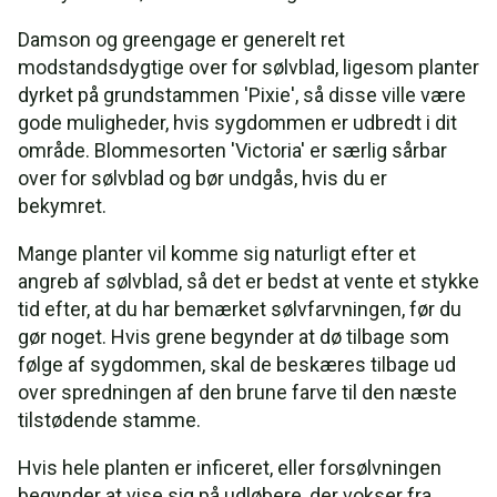
Damson og greengage er generelt ret
modstandsdygtige over for sølvblad, ligesom planter
dyrket på grundstammen 'Pixie', så disse ville være
gode muligheder, hvis sygdommen er udbredt i dit
område. Blommesorten 'Victoria' er særlig sårbar
over for sølvblad og bør undgås, hvis du er
bekymret.
Mange planter vil komme sig naturligt efter et
angreb af sølvblad, så det er bedst at vente et stykke
tid efter, at du har bemærket sølvfarvningen, før du
gør noget. Hvis grene begynder at dø tilbage som
følge af sygdommen, skal de beskæres tilbage ud
over spredningen af den brune farve til den næste
tilstødende stamme.
Hvis hele planten er inficeret, eller forsølvningen
begynder at vise sig på udløbere, der vokser fra