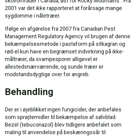
skovområder i Canada, øst for Rocky Mountains". Fra
2001 var det ikke rapporteret at forårsage mange
sygdomme i nåletræer.
Ifølge en afgørelse fra 2007 fra Canadian Pest
Management Regulatory Agency vil brugen af denne
bekæmpelsesmetode i pastaform på sitkagran og
rød-el kun have en begrænset indvirkning på ikke-
måltræer, da svampesporer alligevel er
allestedsnærværende, og sunde træer er
modstandsdygtige over for angreb.
Behandling
Der er i øjeblikket ingen fungicider, der anbefales
som sprøjtemidler til bekæmpelse af sølvblad.
Bezel (tebuconazol) blev tidligere anbefalet som
maling til anvendelse på beskæringssår til