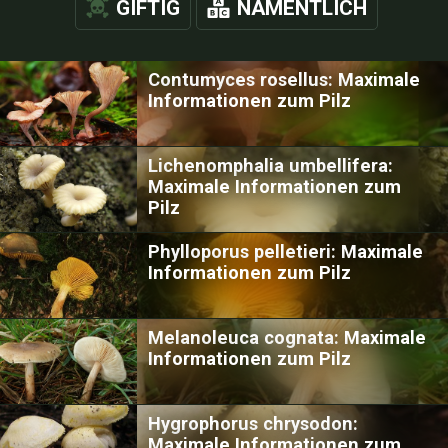
GIFTIG
NAMENTLICH
Contumyces rosellus: Maximale
Informationen zum Pilz
Lichenomphalia umbellifera:
Maximale Informationen zum
Pilz
Phylloporus pelletieri: Maximale
Informationen zum Pilz
Melanoleuca cognata: Maximale
Informationen zum Pilz
Hygrophorus chrysodon:
Maximale Informationen zum