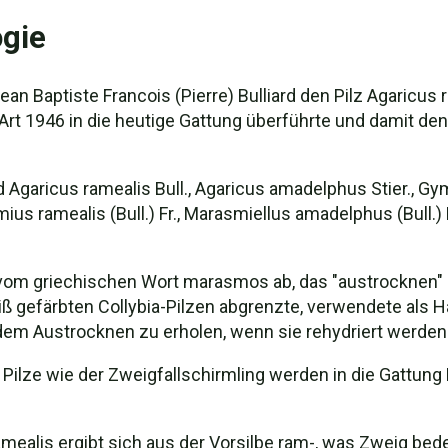
gie
n Baptiste Francois (Pierre) Bulliard den Pilz Agaricus 
 Art 1946 in die heutige Gattung überführte und damit d
garicus ramealis Bull., Agaricus amadelphus Stier., Gym
ius ramealis (Bull.) Fr., Marasmiellus amadelphus (Bull
om griechischen Wort marasmos ab, das "austrocknen" be
ß gefärbten Collybia-Pilzen abgrenzte, verwendete als
 dem Austrocknen zu erholen, wenn sie rehydriert werden
ilze wie der Zweigfallschirmling werden in die Gattung M
mealis ergibt sich aus der Vorsilbe ram-, was Zweig bed