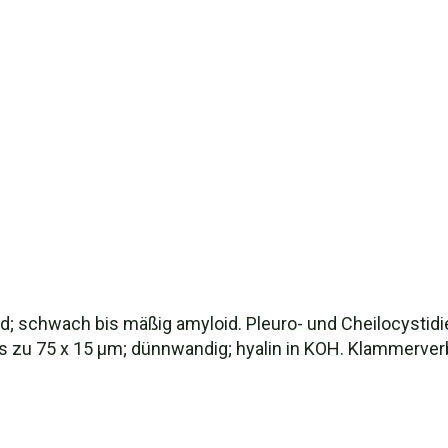
soid; schwach bis mäßig amyloid. Pleuro- und Cheilocystid
bis zu 75 x 15 µm; dünnwandig; hyalin in KOH. Klammerve