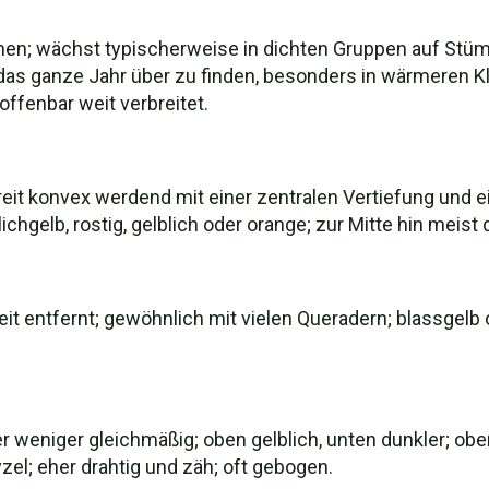
umen; wächst typischerweise in dichten Gruppen auf St
t das ganze Jahr über zu finden, besonders in wärmeren 
ffenbar weit verbreitet.
it konvex werdend mit einer zentralen Vertiefung und ei
hgelb, rostig, gelblich oder orange; zur Mitte hin meist 
eit entfernt; gewöhnlich mit vielen Queradern; blassgelb 
 weniger gleichmäßig; oben gelblich, unten dunkler; oben 
l; eher drahtig und zäh; oft gebogen.