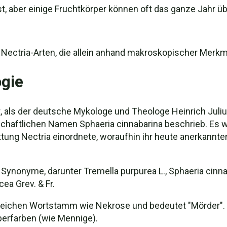
 aber einige Fruchtkörper können oft das ganze Jahr ü
e Nectria-Arten, die allein anhand makroskopischer Merk
gie
, als der deutsche Mykologe und Theologe Heinrich Juliu
haftlichen Namen Sphaeria cinnabarina beschrieb. Es 
attung Nectria einordnete, woraufhin ihr heute anerkannt
 Synonyme, darunter Tremella purpurea L., Sphaeria cinna
cea Grev. & Fr.
eichen Wortstamm wie Nekrose und bedeutet "Mörder". Da
berfarben (wie Mennige).