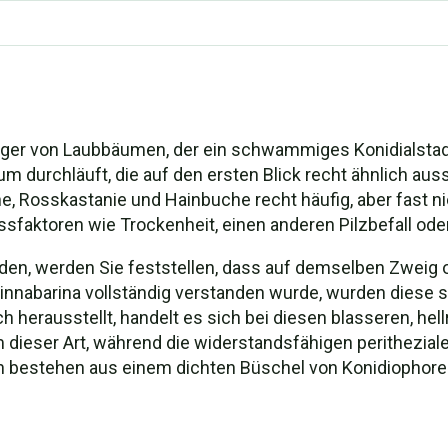
rreger von Laubbäumen, der ein schwammiges Konidialsta
um durchläuft, die auf den ersten Blick recht ähnlich aus
ane, Rosskastanie und Hainbuche recht häufig, aber fast 
essfaktoren wie Trockenheit, einen anderen Pilzbefall o
inden, werden Sie feststellen, dass auf demselben Zweig 
nnabarina vollständig verstanden wurde, wurden diese se
ich herausstellt, handelt es sich bei diesen blasseren, 
dieser Art, während die widerstandsfähigen perithezial
eln bestehen aus einem dichten Büschel von Konidiophor