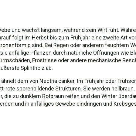
ewebe und wächst langsam, während sein Wirt ruht. Währe
rauf folgt im Herbst bis zum Frühjahr eine zweite Art von
itronenförmig sind. Bei Regen oder anderem feuchtem We
 sie anfällige Pflanzen durch natürliche Öffnungen wie 
rmschäden, Frostrisse oder andere mechanische Beschä
ußerste Splintholz ab.
 ähnelt dem von Nectria canker. Im Frühjahr oder Früh
lett-rote sporenbildende Strukturen. Sie werden hellbrau
er, die zu dunklem Rotbraun reifen und den Winter überd
 werden und in anfälliges Gewebe eindringen und Krebs