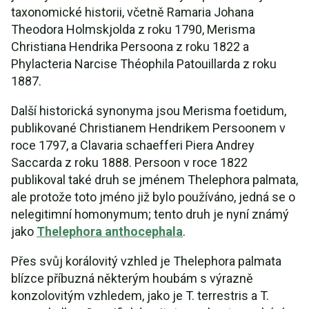
taxonomické historii, včetně Ramaria Johana
Theodora Holmskjolda z roku 1790, Merisma
Christiana Hendrika Persoona z roku 1822 a
Phylacteria Narcise Théophila Patouillarda z roku
1887.
Další historická synonyma jsou Merisma foetidum,
publikované Christianem Hendrikem Persoonem v
roce 1797, a Clavaria schaefferi Piera Andrey
Saccarda z roku 1888. Persoon v roce 1822
publikoval také druh se jménem Thelephora palmata,
ale protože toto jméno již bylo používáno, jedná se o
nelegitimní homonymum; tento druh je nyní známý
jako
Thelephora anthocephala
.
Přes svůj korálovitý vzhled je Thelephora palmata
blízce příbuzná některým houbám s výrazně
konzolovitým vzhledem, jako je T. terrestris a T.