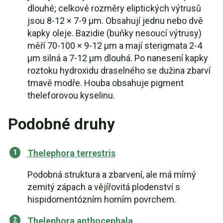
dlouhé; celkové rozměry eliptických výtrusů
jsou 8-12 × 7-9 µm. Obsahují jednu nebo dvě
kapky oleje. Bazidie (buňky nesoucí výtrusy)
měří 70-100 × 9-12 µm a mají sterigmata 2-4
µm silná a 7-12 µm dlouhá. Po nanesení kapky
roztoku hydroxidu draselného se dužina zbarví
tmavě modře. Houba obsahuje pigment
theleforovou kyselinu.
Podobné druhy
Thelephora terrestris
Podobná struktura a zbarvení, ale má mírný
zemitý zápach a vějířovitá plodenství s
hispidomentózním horním povrchem.
Thelephora anthocephala