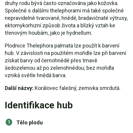
druhy rodu bývá často označována jako kožovka.
Společně s dalšími thelephorami má také společné
nepravidelně tvarované, hnědé, bradavičnaté výtrusy,
ektomykorhizní způsob života a blízký vztah ke
třenovým houbám, jako je hydnellum.
Plodnice Thelephora palmata lze použít k barvení
hub. V závislosti na použitém mořidle lze při barvení
získat barvy od černohnědé přes tmavě
šedozelenou až po zelenohnědou; bez mořidla
vzniká světle hnědá barva.
Další názvy:
Korálovec falešný, zemivka smrdutá.
Identifikace hub
Tělo plodu