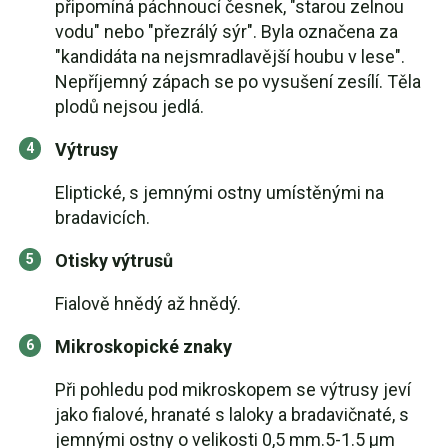
připomíná páchnoucí česnek, "starou zelnou
vodu" nebo "přezrálý sýr". Byla označena za
"kandidáta na nejsmradlavější houbu v lese".
Nepříjemný zápach se po vysušení zesílí. Těla
plodů nejsou jedlá.
Výtrusy
Eliptické, s jemnými ostny umístěnými na
bradavicích.
Otisky výtrusů
Fialově hnědý až hnědý.
Mikroskopické znaky
Při pohledu pod mikroskopem se výtrusy jeví
jako fialové, hranaté s laloky a bradavičnaté, s
jemnými ostny o velikosti 0,5 mm.5-1.5 µm