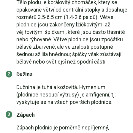
Tělo plodu je korálovitý chomáček, který se
opakovaně větví od centrální stopky a dosahuje
rozměrů 3.5-6.5 cm (1.4-2.6 palců). Větve
plodnice jsou zakončeny lžičkovitými až
vějířovitými špičkami, které jsou často třásnité
nebo rýhované. Větve plodnice jsou zpočátku
bělavě zbarvené, ale ve zralosti postupně
šednou až lila hnědnou; špičky však zůstávají
bělavé nebo světlejší než spodní části.
Dužina
Dužnina je tuhá a kožovitá. Hymenium
(plodnice nesoucí výtrusy) je amfigenní, tj.
vyskytuje se na všech površích plodnice.
Zápach
Zápach plodnic je poměrně nepříjemný,