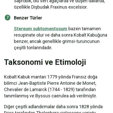
Saprobik, ölü sert ağaçlarda ve düşen dallarda,
özellikle Dişbudak Fraxinus excelsior.
Benzer Türler
Stereum subtomentosum
bazen tamamen
resupinate olur ve daha sonra Kobalt Kabuğuna
benzer, ancak genellikle grimsi-turuncunun
çeşitli tonlarındadır.
Taksonomi ve Etimoloji
Kobalt Kabuk mantarı 1779 yılında Fransız doğa
bilimci Jean-Baptiste Pierre Antoine de Monet,
Chevalier de Lamarck (1744 - 1829) tarafından
tanımlanmış ve Byssus caerulea adı verilmiştir.
Diğer çeşitli adlandırmalar daha sonra 1828 yılında
Fries tarafından Thelephora violascens variety