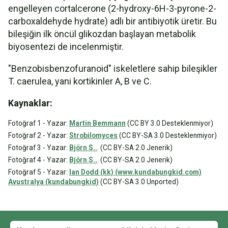
engelleyen cortalcerone (2-hydroxy-6H-3-pyrone-2-
carboxaldehyde hydrate) adlı bir antibiyotik üretir. Bu
bileşiğin ilk öncül glikozdan başlayan metabolik
biyosentezi de incelenmiştir.
"Benzobisbenzofuranoid" iskeletlere sahip bileşikler
T. caerulea, yani kortikinler A, B ve C.
Kaynaklar:
Fotoğraf 1 - Yazar:
Martin Bemmann
(CC BY 3.0 Desteklenmiyor)
Fotoğraf 2 - Yazar:
Strobilomyces
(CC BY-SA 3.0 Desteklenmiyor)
Fotoğraf 3 - Yazar:
Björn S..
. (CC BY-SA 2.0 Jenerik)
Fotoğraf 4 - Yazar:
Björn S..
. (CC BY-SA 2.0 Jenerik)
Fotoğraf 5 - Yazar:
Ian Dodd (kk) (www.kundabungkid.com)
Avustralya (kundabungkid)
(CC BY-SA 3.0 Unported)