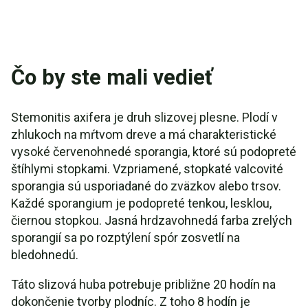
Čo by ste mali vedieť
Stemonitis axifera je druh slizovej plesne. Plodí v
zhlukoch na mŕtvom dreve a má charakteristické
vysoké červenohnedé sporangia, ktoré sú podopreté
štíhlymi stopkami. Vzpriamené, stopkaté valcovité
sporangia sú usporiadané do zväzkov alebo trsov.
Každé sporangium je podopreté tenkou, lesklou,
čiernou stopkou. Jasná hrdzavohnedá farba zrelých
sporangií sa po rozptýlení spór zosvetlí na
bledohnedú.
Táto slizová huba potrebuje približne 20 hodín na
dokončenie tvorby plodníc. Z toho 8 hodín je