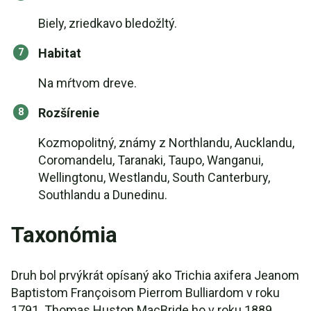
Biely, zriedkavo bledožltý.
Habitat
Na mŕtvom dreve.
Rozšírenie
Kozmopolitný, známy z Northlandu, Aucklandu,
Coromandelu, Taranaki, Taupo, Wanganui,
Wellingtonu, Westlandu, South Canterbury,
Southlandu a Dunedinu.
Taxonómia
Druh bol prvýkrát opísaný ako Trichia axifera Jeanom
Baptistom Françoisom Pierrom Bulliardom v roku
1791. Thomas Huston MacBride ho v roku 1889