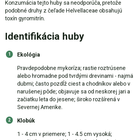
Konzumácia tejto huby sa neodporúča, pretože
podobné druhy z čeľade Helvellaceae obsahujú
toxín gyromitrín.
Identifikácia huby
Ekológia
Pravdepodobne mykoríza; rastie roztrúsene
alebo hromadne pod tvrdými drevinami - najmä
dubmi; často pozdĺž ciest a chodníkov alebo v
narušenej pôde; objavuje sa od neskorej jari a
začiatku leta do jesene; široko rozšírená v
Severnej Amerike.
Klobúk
1 - 4 cm v priemere; 1 - 4.5 cm vysoká;