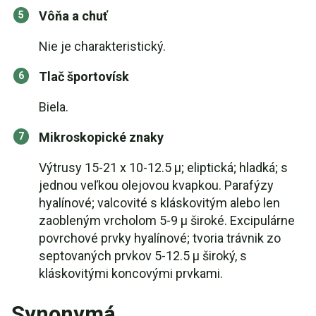
Vôňa a chuť
Nie je charakteristický.
Tlač športovísk
Biela.
Mikroskopické znaky
Výtrusy 15-21 x 10-12.5 µ; eliptická; hladká; s
jednou veľkou olejovou kvapkou. Parafýzy
hyalínové; valcovité s kláskovitým alebo len
zaobleným vrcholom 5-9 µ široké. Excipulárne
povrchové prvky hyalínové; tvoria trávnik zo
septovaných prvkov 5-12.5 µ široký, s
kláskovitými koncovými prvkami.
Synonymá