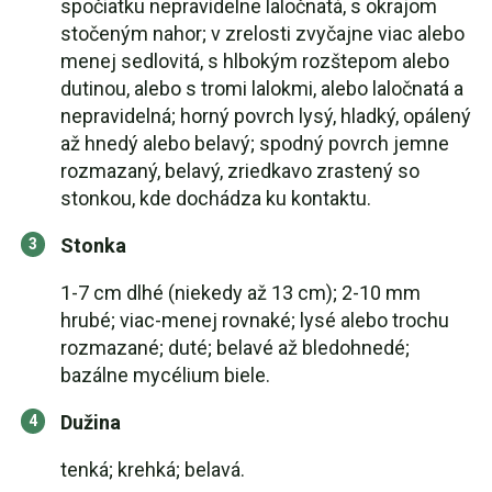
spočiatku nepravidelne laločnatá, s okrajom
stočeným nahor; v zrelosti zvyčajne viac alebo
menej sedlovitá, s hlbokým rozštepom alebo
dutinou, alebo s tromi lalokmi, alebo laločnatá a
nepravidelná; horný povrch lysý, hladký, opálený
až hnedý alebo belavý; spodný povrch jemne
rozmazaný, belavý, zriedkavo zrastený so
stonkou, kde dochádza ku kontaktu.
Stonka
1-7 cm dlhé (niekedy až 13 cm); 2-10 mm
hrubé; viac-menej rovnaké; lysé alebo trochu
rozmazané; duté; belavé až bledohnedé;
bazálne mycélium biele.
Dužina
tenká; krehká; belavá.