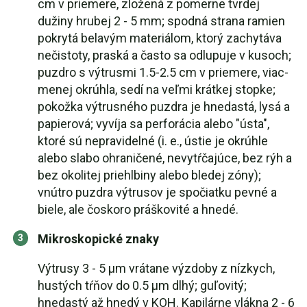
cm v priemere, zložená z pomerne tvrdej
dužiny hrubej 2 - 5 mm; spodná strana ramien
pokrytá belavým materiálom, ktorý zachytáva
nečistoty, praská a často sa odlupuje v kusoch;
puzdro s výtrusmi 1.5-2.5 cm v priemere, viac-
menej okrúhla, sedí na veľmi krátkej stopke;
pokožka výtrusného puzdra je hnedastá, lysá a
papierová; vyvíja sa perforácia alebo "ústa",
ktoré sú nepravidelné (i. e., ústie je okrúhle
alebo slabo ohraničené, nevytŕčajúce, bez rýh a
bez okolitej priehlbiny alebo bledej zóny);
vnútro puzdra výtrusov je spočiatku pevné a
biele, ale čoskoro práškovité a hnedé.
Mikroskopické znaky
Výtrusy 3 - 5 µm vrátane výzdoby z nízkych,
hustých tŕňov do 0.5 µm dlhý; guľovitý;
hnedastý až hnedý v KOH. Kapilárne vlákna 2 - 6