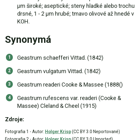
µm široké; aseptické; steny hladké alebo trochu
drsné, 1 - 2 µm hrubé; tmavo olivové až hnedé v
KOH.
Synonymá
Geastrum schaefferi Vittad. (1842)
Geastrum vulgatum Vittad. (1842)
Geastrum readeri Cooke & Massee (1888()
Geastrum rufescens var. readeri (Cooke &
Massee) Cleland & Cheel (1915)
Zdroje:
Fotografia 1 - Autor:
Holger Krisp
(CC BY 3.0 Neportované)
Fotografia 2 - Autor:
Holger Krisp
(CC BY 3.0 Unported)