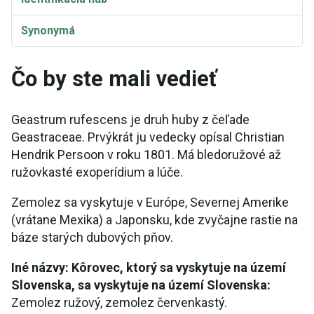
Synonymá
Čo by ste mali vedieť
Geastrum rufescens je druh huby z čeľade
Geastraceae. Prvýkrát ju vedecky opísal Christian
Hendrik Persoon v roku 1801. Má bledoružové až
ružovkasté exoperídium a lúče.
Zemolez sa vyskytuje v Európe, Severnej Amerike
(vrátane Mexika) a Japonsku, kde zvyčajne rastie na
báze starých dubových pňov.
Iné názvy: Kôrovec, ktorý sa vyskytuje na území
Slovenska, sa vyskytuje na území Slovenska:
Zemolez ružový, zemolez červenkastý.