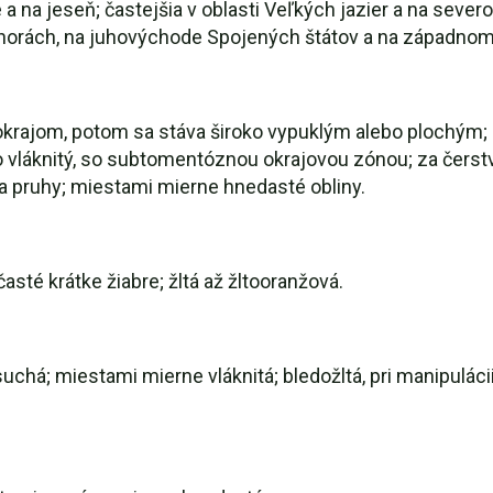
e a na jeseň; častejšia v oblasti Veľkých jazier a na seve
 horách, na juhovýchode Spojených štátov a na západnom
okrajom, potom sa stáva široko vypuklým alebo plochým;
vláknitý, so subtomentóznou okrajovou zónou; za čerstva 
 a pruhy; miestami mierne hnedasté obliny.
časté krátke žiabre; žltá až žltooranžová.
suchá; miestami mierne vláknitá; bledožltá, pri manipulác