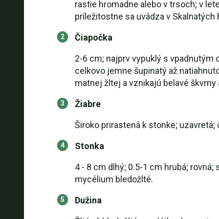
rastie hromadne alebo v trsoch; v let
príležitostne sa uvádza v Skalnatých
Čiapočka
2-6 cm; najprv vypuklý s vpadnutým 
celkovo jemne šupinatý až natiahnuto 
matnej žltej a vznikajú belavé škvrny
Žiabre
Široko prirastená k stonke; uzavretá; 
Stonka
4 - 8 cm dlhý; 0.5-1 cm hrubá; rovná; 
mycélium bledožlté.
Dužina