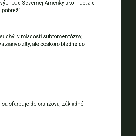
rovýchode Severnej Ameriky ako inde, ale
 pobreží.
 suchý; v mladosti subtomentózny,
žiarivo žltý, ale čoskoro bledne do
ii sa sfarbuje do oranžova; základné