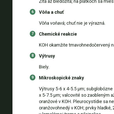
Žltá až bledožltá; na plátkoch sa mi
Vôňa a chuť
Vôňa voňavá; chuť nie je výrazná.
Chemické reakcie
KOH okamžite tmavohnedočervený na
Výtrusy
Biely.
Mikroskopické znaky
Výtrusy 5-6 x 4-5.5 µm; subglobózne 
x 5-7.5 µm; valcovité so zaobleným 
oranžové v KOH. Pleurocystídie sa ne
oranžovohnedý v KOH; prvky hladké, 2