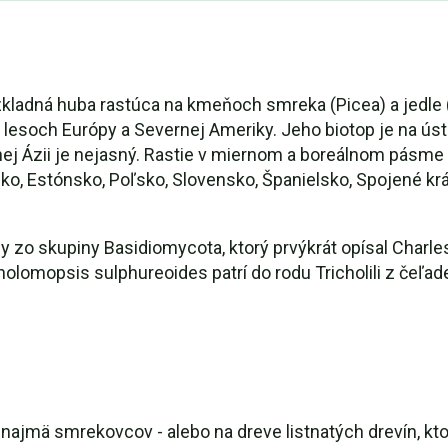
ladná huba rastúca na kmeňoch smreka (Picea) a jedle (
h lesoch Európy a Severnej Ameriky. Jeho biotop je na ús
nej Ázii je nejasný. Rastie v miernom a boreálnom pásme
o, Estónsko, Poľsko, Slovensko, Španielsko, Spojené krá
y zo skupiny Basidiomycota, ktorý prvýkrát opísal Charl
holomopsis sulphureoides patrí do rodu Tricholili z čeľa
 najmä smrekovcov - alebo na dreve listnatých drevín, kt