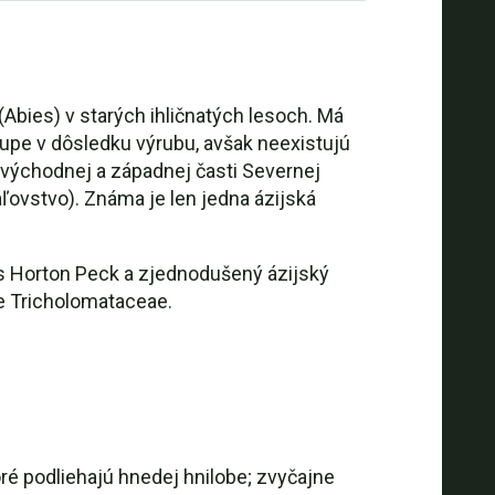
Abies) v starých ihličnatých lesoch. Má
tupe v dôsledku výrubu, avšak neexistujú
 východnej a západnej časti Severnej
ľovstvo). Známa je len jedna ázijská
es Horton Peck a zjednodušený ázijský
de Tricholomataceae.
oré podliehajú hnedej hnilobe; zvyčajne