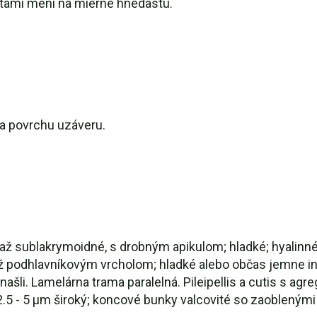
estami mení na mierne hnedastú.
 povrchu uzáveru.
až sublakrymoidné, s drobným apikulom; hladké; hyalinné
až podhlavníkovým vrcholom; hladké alebo občas jemne in
našli. Lamelárna trama paralelná. Pileipellis a cutis s 
.5 - 5 µm široký; koncové bunky valcovité so zaoblenými