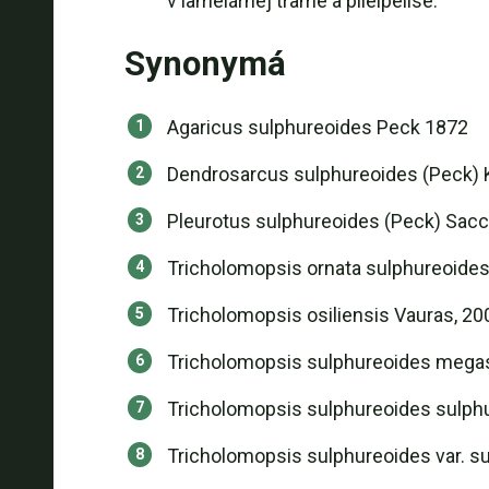
v lamelárnej trame a pileipelise.
Synonymá
Agaricus sulphureoides Peck 1872
Dendrosarcus sulphureoides (Peck) 
Pleurotus sulphureoides (Peck) Sacc
Tricholomopsis ornata sulphureoides
Tricholomopsis osiliensis Vauras, 20
Tricholomopsis sulphureoides megas
Tricholomopsis sulphureoides sulphu
Tricholomopsis sulphureoides var. s