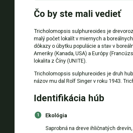
Čo by ste mali vedieť
Tricholomopsis sulphureoides je drevorozk
malý počet lokalít v miernych a boreálnyc
dôkazy o úbytku populácie a stav v boreál
Ameriky (Kanada, USA) a Európy (Francúzsk
lokalita z Číny (UNITE).
Tricholomopsis sulphureoides je druh hub
názov mu dal Rolf Singer v roku 1943. Tric
Identifikácia húb
Ekológia
Saprobná na dreve ihličnatých drevín,