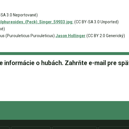
SA 3.0 Neportované)
lphureoides_(Peck)_Singer_59933.jpg:
(CC BY-SA 3.0 Unported)
ké)
icus (Purouleticus Purouleticus)
Jason Hollinger
(CC BY 2.0 Generický)