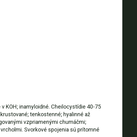
 v KOH; inamyloidné. Cheilocystídie 40-75
krustované; tenkostenné; hyalinné až
agregovanými vzpriamenými chumáčmi;
 vrcholmi. Svorkové spojenia sú prítomné