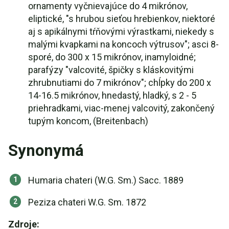
ornamenty vyčnievajúce do 4 mikrónov,
eliptické, "s hrubou sieťou hrebienkov, niektoré
aj s apikálnymi tŕňovými výrastkami, niekedy s
malými kvapkami na koncoch výtrusov"; asci 8-
sporé, do 300 x 15 mikrónov, inamyloidné;
parafýzy "valcovité, špičky s kláskovitými
zhrubnutiami do 7 mikrónov"; chĺpky do 200 x
14-16.5 mikrónov, hnedastý, hladký, s 2 - 5
priehradkami, viac-menej valcovitý, zakončený
tupým koncom, (Breitenbach)
Synonymá
Humaria chateri (W.G. Sm.) Sacc. 1889
Peziza chateri W.G. Sm. 1872
Zdroje: