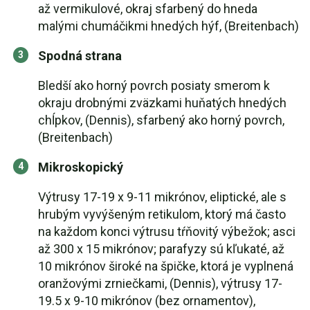
až vermikulové, okraj sfarbený do hneda
malými chumáčikmi hnedých hýf, (Breitenbach)
Spodná strana
Bledší ako horný povrch posiaty smerom k
okraju drobnými zväzkami huňatých hnedých
chĺpkov, (Dennis), sfarbený ako horný povrch,
(Breitenbach)
Mikroskopický
Výtrusy 17-19 x 9-11 mikrónov, eliptické, ale s
hrubým vyvýšeným retikulom, ktorý má často
na každom konci výtrusu tŕňovitý výbežok; asci
až 300 x 15 mikrónov; parafyzy sú kľukaté, až
10 mikrónov široké na špičke, ktorá je vyplnená
oranžovými zrniečkami, (Dennis), výtrusy 17-
19.5 x 9-10 mikrónov (bez ornamentov),