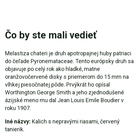
Čo by ste mali vedieť
Melastiza chateri je druh apotropajnej huby patriaci
do čeľade Pyronemataceae. Tento európsky druh sa
objavuje po celý rok ako hladké, matne
oranžovočervené disky s priemerom do 15 mm na
vlhkej piesočnatej pôde. Prvýkrát ho opísal
Worthington George Smith a jeho zjednodušené
ázijské meno mu dal Jean Louis Emile Boudier v
roku 1907.
Iné názvy:
Kalich s nepravými riasami, červený
tanierik.