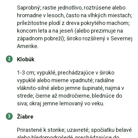
Saprobný; rastie jednotlivo, roztrúsene alebo
hromadne v lesoch, často na vlhkých miestach;
príležitostne plodí z dreva pokrytého machom;
koncom leta a na jeseň (alebo prezimuje na
západnom pobreží); široko rozšírený v Severnej
Amerike.
Klobúk
1-3 cm; vypuklé, prechádzajúce v široko
vypuklé alebo mierne vpadnuté; radiálne
vláknito-silné alebo jemne šupinaté, najmä v
strede; čierne až modročierne, blednúce do
siva; okraj jemne lemovaný vo veku.
Žiabre
Prirastené k stonke; uzavreté; spočiatku belavé
alebo bledomodrošedé, prechádzajúce do