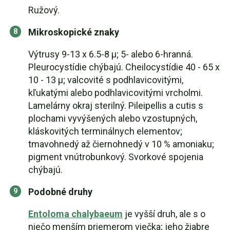
Ružový.
Mikroskopické znaky
Výtrusy 9-13 x 6.5-8 µ; 5- alebo 6-hranná.
Pleurocystídie chýbajú. Cheilocystídie 40 - 65 x
10 - 13 µ; valcovité s podhlavicovitými,
kľukatými alebo podhlavicovitými vrcholmi.
Lamelárny okraj sterilný. Pileipellis a cutis s
plochami vyvýšených alebo vzostupných,
kláskovitých terminálnych elementov;
tmavohnedý až čiernohnedý v 10 % amoniaku;
pigment vnútrobunkový. Svorkové spojenia
chýbajú.
Podobné druhy
Entoloma chalybaeum
je vyšší druh, ale s o
niečo menším priemerom viečka; jeho žiabre