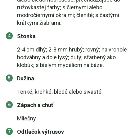
ružovkastej farby; s čiernymi alebo
modročiernymi okrajmi; členité; s častými
krátkymi žiabrami.
Stonka
2-4 cm dlhý; 2-3 mm hrubý; rovný; na vrchole
hodvábny a dole lysý; dutý; sfarbený ako
klobúk; s bielym mycéliom na báze.
Dužina
Tenké; krehké; bledé alebo sivasté.
Zápach a chuť
Mliečny.
Odtlačok výtrusov