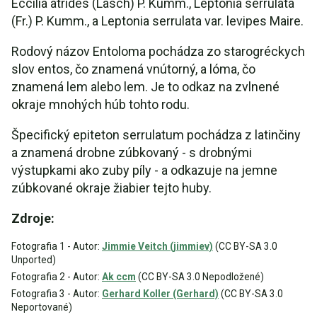
Eccilia atrides (Lasch) P. Kumm., Leptonia serrulata
(Fr.) P. Kumm., a Leptonia serrulata var. levipes Maire.
Rodový názov Entoloma pochádza zo starogréckych
slov entos, čo znamená vnútorný, a lóma, čo
znamená lem alebo lem. Je to odkaz na zvlnené
okraje mnohých húb tohto rodu.
Špecifický epiteton serrulatum pochádza z latinčiny
a znamená drobne zúbkovaný - s drobnými
výstupkami ako zuby píly - a odkazuje na jemne
zúbkované okraje žiabier tejto huby.
Zdroje:
Fotografia 1 - Autor:
Jimmie Veitch (jimmiev)
(CC BY-SA 3.0
Unported)
Fotografia 2 - Autor:
Ak ccm
(CC BY-SA 3.0 Nepodložené)
Fotografia 3 - Autor:
Gerhard Koller (Gerhard)
(CC BY-SA 3.0
Neportované)