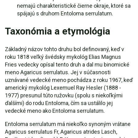
nemajú charakteristické čierne okraje, ktoré sa
spájajú s druhom Entoloma serrulatum.
Taxonómia a etymológia
Základný názov tohto druhu bol definovaný, keď v
roku 1818 veľký švédsky mykológ Elias Magnus
Fries vedecky opísal tento druh a dal mu binomické
meno Agaricus serrulatus. Jej v súčasnosti
uznávané vedecké meno pochádza z roku 1967, keď
americký mykológ Lexemuel Ray Hesler (1888 -
1977) presunul túto ružovku (spolu s niekoľkými
ďalšími) do rodu Entoloma, čím sa ustálilo jej
vedecké meno ako Entoloma serrulatum.
Entoloma serrulatum má niekoľko synoným vrátane
Agaricus serrulatus Fr, Agaricus atrides Lasch,