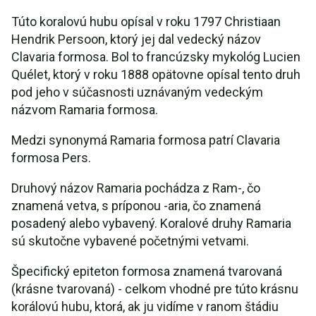
Túto koralovú hubu opísal v roku 1797 Christiaan
Hendrik Persoon, ktorý jej dal vedecký názov
Clavaria formosa. Bol to francúzsky mykológ Lucien
Quélet, ktorý v roku 1888 opätovne opísal tento druh
pod jeho v súčasnosti uznávaným vedeckým
názvom Ramaria formosa.
Medzi synonymá Ramaria formosa patrí Clavaria
formosa Pers.
Druhový názov Ramaria pochádza z Ram-, čo
znamená vetva, s príponou -aria, čo znamená
posadený alebo vybavený. Koralové druhy Ramaria
sú skutočne vybavené početnými vetvami.
Špecifický epiteton formosa znamená tvarovaná
(krásne tvarovaná) - celkom vhodné pre túto krásnu
korálovú hubu, ktorá, ak ju vidíme v ranom štádiu