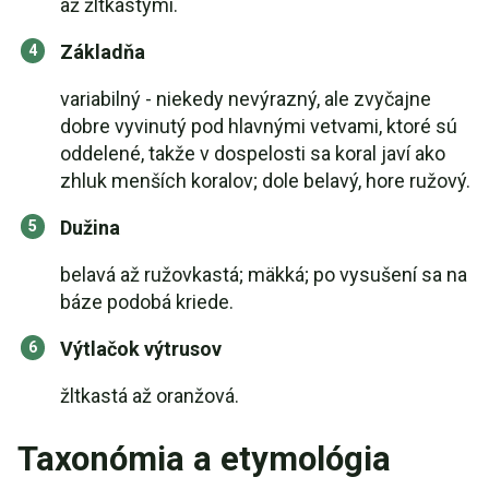
až žltkastými.
Základňa
variabilný - niekedy nevýrazný, ale zvyčajne
dobre vyvinutý pod hlavnými vetvami, ktoré sú
oddelené, takže v dospelosti sa koral javí ako
zhluk menších koralov; dole belavý, hore ružový.
Dužina
belavá až ružovkastá; mäkká; po vysušení sa na
báze podobá kriede.
Výtlačok výtrusov
žltkastá až oranžová.
Taxonómia a etymológia