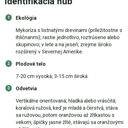
Identifikácia húb
Ekológia
Mykoríza s listnatými drevinami (príležitostne s
ihličnanmi); rastie jednotlivo, roztrúsene alebo
skupinovo; v lete a na jeseň; zrejme široko
rozšírený v Severnej Amerike.
Plodové telo
7-20 cm vysoká; 3-15 cm široká.
Odvetvia
Vertikálne orientovaná; hladká alebo vrásčitá;
koralová ružová, keď je mladá a čerstvá, stáva
sa ružovou, potom oranžovou až žltkastou s
vekom; špičky jasne žlté, stávajú sa oranžovými