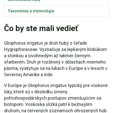
Taxonómia a etymológia
Čo by ste mali vedieť
Gliophorus irrigatus je druh huby z čeľade
Hygrophoraceae. Vyznačuje sa lepkavým klobúkom
a stonkou a sivohnedým až takmer čiernym
sfarbením. Druh je rozšírený v oblastiach mierneho
pásma, vyskytuje sa na lúkach v Európe a v lesoch v
Severnej Amerike a inde.
V Európe je Gliophorus irrigatus typický pre voskové
lúky, ktoré sú v dôsledku zmeny
poľnohospodárskych postupov zmenšujúcim sa
biotopom. Voskovka slizká patrí k bežnejším
druhom, na červených zoznamoch ohrozených húb