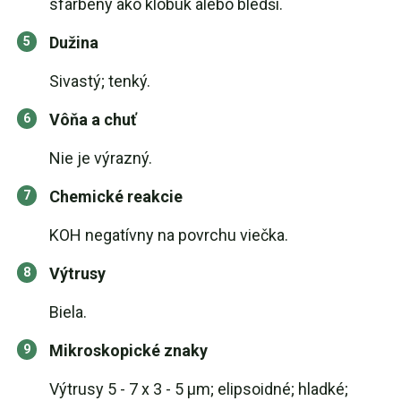
sfarbený ako klobúk alebo bledší.
Dužina
Sivastý; tenký.
Vôňa a chuť
Nie je výrazný.
Chemické reakcie
KOH negatívny na povrchu viečka.
Výtrusy
Biela.
Mikroskopické znaky
Výtrusy 5 - 7 x 3 - 5 µm; elipsoidné; hladké;