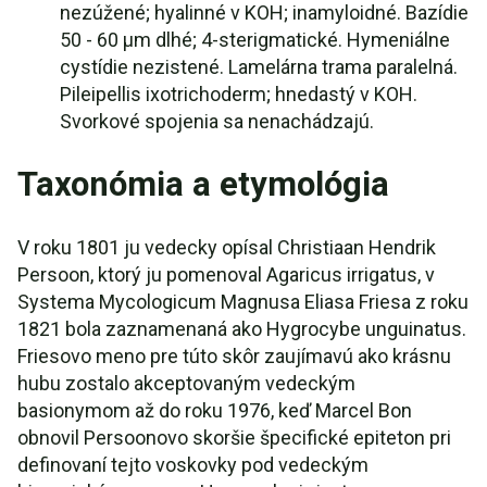
nezúžené; hyalinné v KOH; inamyloidné. Bazídie
50 - 60 µm dlhé; 4-sterigmatické. Hymeniálne
cystídie nezistené. Lamelárna trama paralelná.
Pileipellis ixotrichoderm; hnedastý v KOH.
Svorkové spojenia sa nenachádzajú.
Taxonómia a etymológia
V roku 1801 ju vedecky opísal Christiaan Hendrik
Persoon, ktorý ju pomenoval Agaricus irrigatus, v
Systema Mycologicum Magnusa Eliasa Friesa z roku
1821 bola zaznamenaná ako Hygrocybe unguinatus.
Friesovo meno pre túto skôr zaujímavú ako krásnu
hubu zostalo akceptovaným vedeckým
basionymom až do roku 1976, keď Marcel Bon
obnovil Persoonovo skoršie špecifické epiteton pri
definovaní tejto voskovky pod vedeckým