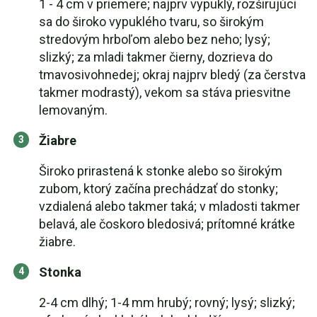
1 - 4 cm v priemere; najprv vypuklý, rozširujúci
sa do široko vypuklého tvaru, so širokým
stredovým hrboľom alebo bez neho; lysý;
slizký; za mladi takmer čierny, dozrieva do
tmavosivohnedej; okraj najprv bledý (za čerstva
takmer modrastý), vekom sa stáva priesvitne
lemovaným.
Žiabre
Široko prirastená k stonke alebo so širokým
zubom, ktorý začína prechádzať do stonky;
vzdialená alebo takmer taká; v mladosti takmer
belavá, ale čoskoro bledosivá; prítomné krátke
žiabre.
Stonka
2-4 cm dlhý; 1-4 mm hrubý; rovný; lysý; slizký;