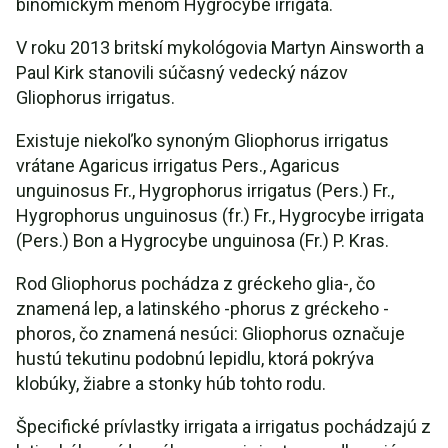
binomickým menom Hygrocybe irrigata.
V roku 2013 britskí mykológovia Martyn Ainsworth a
Paul Kirk stanovili súčasný vedecký názov
Gliophorus irrigatus.
Existuje niekoľko synoným Gliophorus irrigatus
vrátane Agaricus irrigatus Pers., Agaricus
unguinosus Fr., Hygrophorus irrigatus (Pers.) Fr.,
Hygrophorus unguinosus (fr.) Fr., Hygrocybe irrigata
(Pers.) Bon a Hygrocybe unguinosa (Fr.) P. Kras.
Rod Gliophorus pochádza z gréckeho glia-, čo
znamená lep, a latinského -phorus z gréckeho -
phoros, čo znamená nesúci: Gliophorus označuje
hustú tekutinu podobnú lepidlu, ktorá pokrýva
klobúky, žiabre a stonky húb tohto rodu.
Špecifické prívlastky irrigata a irrigatus pochádzajú z