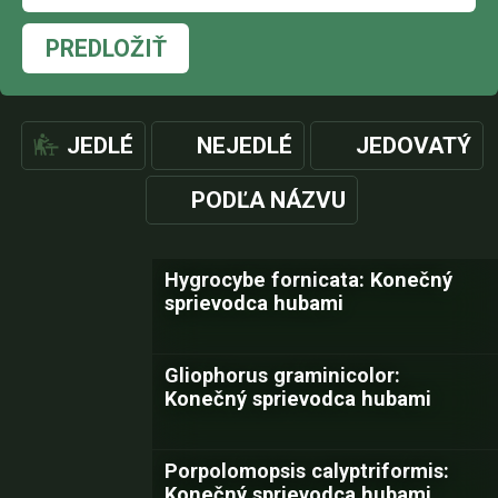
PREDLOŽIŤ
JEDLÉ
NEJEDLÉ
JEDOVATÝ
PODĽA NÁZVU
Hygrocybe fornicata: Konečný
sprievodca hubami
Gliophorus graminicolor:
Konečný sprievodca hubami
Porpolomopsis calyptriformis:
Konečný sprievodca hubami